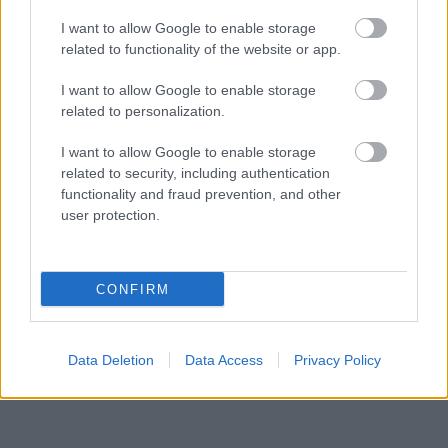
που διαμορφώθηκε με πελεκητές πέτρες.
I want to allow Google to enable storage
Στην πλατεία τα βλέμματα τραβάει η πέτρινη βρύση
related to functionality of the website or app.
που τρέχει συνεχώς κρυστάλλινο νερό, ενώ από
I want to allow Google to enable storage
πάνω, γυμνές οι καρυδιές συνδυάζονται με το
related to personalization.
φθινοπωρινό, αυτό τον καιρό, τοπίο.
I want to allow Google to enable storage
related to security, including authentication
Η κεντρική εκκλησία του χωριού, ο Αγιος Ιωάννης ο
functionality and fraud prevention, and other
user protection.
Πρόδρομος με ιστορία σχεδόν 800 ετών,
κατακλύζεται κάθε χρόνο από κόσμο στο πανηγύρι
της στις 29 Αυγούστου.
CONFIRM
Data Deletion
Data Access
Privacy Policy