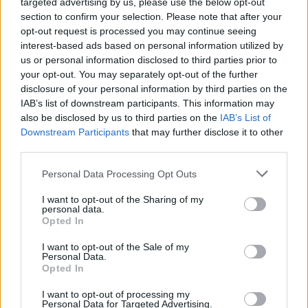
targeted advertising by us, please use the below opt-out
section to confirm your selection. Please note that after your
opt-out request is processed you may continue seeing
interest-based ads based on personal information utilized by
us or personal information disclosed to third parties prior to
your opt-out. You may separately opt-out of the further
disclosure of your personal information by third parties on the
IAB’s list of downstream participants. This information may
also be disclosed by us to third parties on the
IAB’s List of
Downstream Participants
that may further disclose it to other
third parties.
Please note that this website/app uses one or more Google
Personal Data Processing Opt Outs
services and may gather and store information including but
not limited to your visit or usage behaviour. You may click to
I want to opt-out of the Sharing of my
personal data.
grant or deny consent to Google and its third-party tags to
Opted In
use your data for below specified purposes in below Google
consent section.
I want to opt-out of the Sale of my
Personal Data.
Opted In
Το χωριό είναι γνωστό επίσης και ως η
I want to opt-out of processing my
«Αράχωβα της Αργολίδας»
Personal Data for Targeted Advertising.