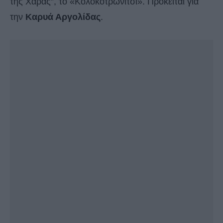
της Χαράς”, το «Κολοκοτρωνίτσι». Πρόκειται για
την
Καρυά Αργολίδας
.