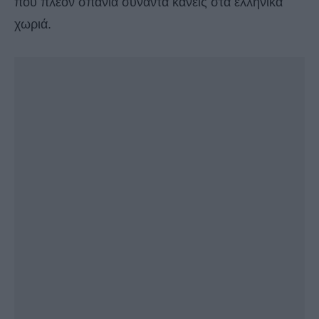
που πλέον σπάνια συναντά κανείς στα ελληνικά
χωριά.