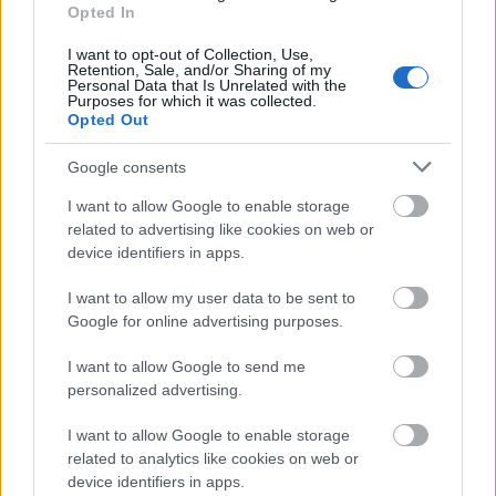
Opted In
Στην άκρη του χωριού, υπάρχουν τα ερείπια των
I want to opt-out of Collection, Use,
παλιών νερόμυλων, που εργάζονταν κάποτε οι
Retention, Sale, and/or Sharing of my
Personal Data that Is Unrelated with the
Purposes for which it was collected.
κάτοικοι της περιοχής. Δούλευαν μέρα – νύχτα με
Opted Out
τα νερά, που έφταναν ως εκεί από τις φυσικές
Google consents
πηγές του Αρτεμισίου και εξυπηρετούσαν ολόκληρη
I want to allow Google to enable storage
την περιοχή. Οι εγκαταλελειμμένες μυλόπετρες
related to advertising like cookies on web or
μέσα στα χαλάσματα μαρτυρούν ακόμα τα παλιά
device identifiers in apps.
μεγαλεία τους.
I want to allow my user data to be sent to
Google for online advertising purposes.
Τα τελευταία χρόνια, καθώς τα παλαιά σπίτια
I want to allow Google to send me
ανακαινίζονται από ντόπιους αλλά και από ξένους
personalized advertising.
που τ’ αγοράζουν, το χωριό αποκτάει όψη
I want to allow Google to enable storage
σύγχρονου παραθεριστικού προορισμού, με τα
related to analytics like cookies on web or
μαγαζιά και την όμορφη πλατεία στο κέντρο του,
device identifiers in apps.