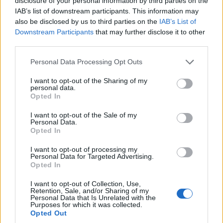
disclosure of your personal information by third parties on the
IAB’s list of downstream participants. This information may
also be disclosed by us to third parties on the
IAB’s List of
Downstream Participants
that may further disclose it to other
third parties.
Please note that this website/app uses one or more Google
Personal Data Processing Opt Outs
services and may gather and store information including but
not limited to your visit or usage behaviour. You may click to
I want to opt-out of the Sharing of my
personal data.
grant or deny consent to Google and its third-party tags to
Opted In
use your data for below specified purposes in below Google
consent section.
I want to opt-out of the Sale of my
Personal Data.
Opted In
I want to opt-out of processing my
Αρχαιολογικό Μουσείο Μεσαράς
Personal Data for Targeted Advertising.
Opted In
Μέσα σε μια έκταση 30 στρεμμάτων και με
I want to opt-out of Collection, Use,
συνολικό εμβαδόν 2.900 τ.μ., το Μουσείο διαθέτει
Retention, Sale, and/or Sharing of my
Personal Data that Is Unrelated with the
Purposes for which it was collected.
περίπου 900 τ.μ. κύριων εκθεσιακών χώρων, μια
Opted Out
εσωτερική αυλή για εκθεσιακές και εκπαιδευτικές