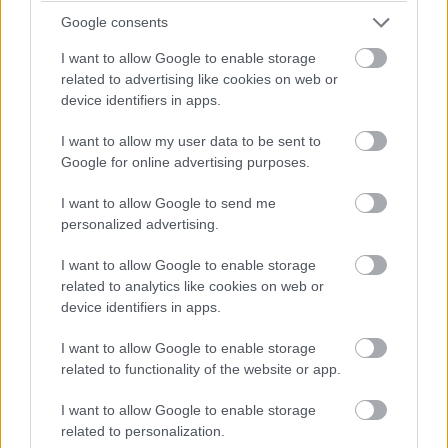
Google consents
δράσεις, αίθουσα εκδηλώσεων και προβολών,
χώρο για περιοδικές εκθέσεις, εργαστήρια
I want to allow Google to enable storage
related to advertising like cookies on web or
συντήρησης, πωλητήριο και αναψυκτήριο.
device identifiers in apps.
I want to allow my user data to be sent to
Η μόνιμη έκθεση, με τίτλο
«Εν μέσω Ορέων. Η
Google for online advertising purposes.
ανθρώπινη παρουσία στη Μεσαρά από τους
I want to allow Google to send me
προϊστορικούς έως τους χριστιανικούς
personalized advertising.
χρόνους»
, αναδεικνύει τη βαθιά επίδραση του
I want to allow Google to enable storage
τόπου –της ιδιαίτερης γεωμορφίας της Μεσαράς,
related to analytics like cookies on web or
«εν μέσω ορέων»– στην ανάπτυξη του
device identifiers in apps.
ανθρώπινου, υλικού και άυλου πολιτισμού μέσα
I want to allow Google to enable storage
στον χρόνο.
related to functionality of the website or app.
I want to allow Google to enable storage
Για την επίτευξη αυτού του στόχου, η έκθεση έχει
related to personalization.