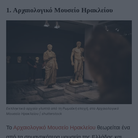
1. Αρχαιολογικό Μουσείο Ηρακλείου
Εκπληκτικά αρχαία γλυπτά από τη Ρωμαϊκή εποχή, στο Αρχαιολογικό
Μουσείο Ηρακλείου | shutterstock
Το
Αρχαιολογικό Μουσείο Ηρακλείου
θεωρείται ένα
από τα σημαντικότερα μουσεία της Ελλάδας και