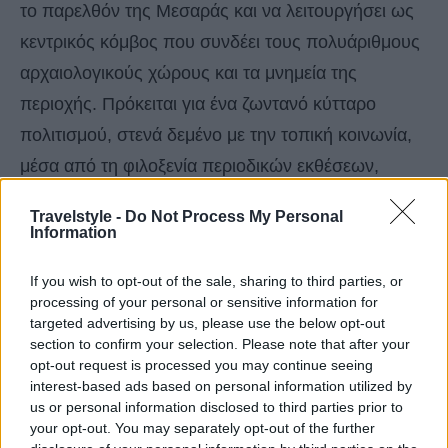
το παρελθόν της Μεσαράς και να λειτουργήσει ως
κεντρικός κόμβος που συνδέει τους πολυάριθμους
αρχαιολογικούς χώρους και τα μνημεία της
περιοχής. Πρόκειται για ένα ζωντανό κύτταρο
πολιτισμού, στενά δεμένο με την τοπική κοινωνία,
μέσα από τη φιλοξενία περιοδικών εκθέσεων,
εκδηλώσεων και δράσεων ανοιχτών σε όλους αλλά
Travelstyle -
Do Not Process My Personal
και έναν τόπο συνάντησης, ανταλλαγής εμπειριών
Information
και προβολής του έργου των ανασκαφών και των
If you wish to opt-out of the sale, sharing to third parties, or
ερευνητών της Μεσαράς.
processing of your personal or sensitive information for
targeted advertising by us, please use the below opt-out
section to confirm your selection. Please note that after your
opt-out request is processed you may continue seeing
interest-based ads based on personal information utilized by
us or personal information disclosed to third parties prior to
your opt-out. You may separately opt-out of the further