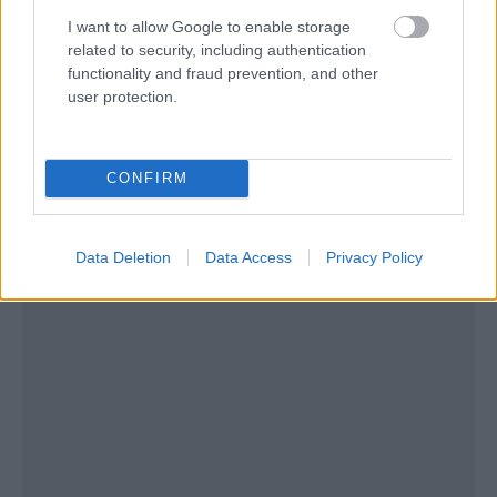
οργανωθεί τοπογραφικά, παρουσιάζοντας τους
I want to allow Google to enable storage
σημαντικότερους οικισμούς και την εξέλιξή τους
related to security, including authentication
στις τρεις μεγάλες ιστορικές περιόδους: τους
functionality and fraud prevention, and other
user protection.
Προϊστορικούς χρόνους, την Ελληνορωμαϊκή
περίοδο και τους Χριστιανικούς χρόνους, μέσα σε
αντίστοιχες θεματικές αίθουσες.
CONFIRM
Data Deletion
Data Access
Privacy Policy