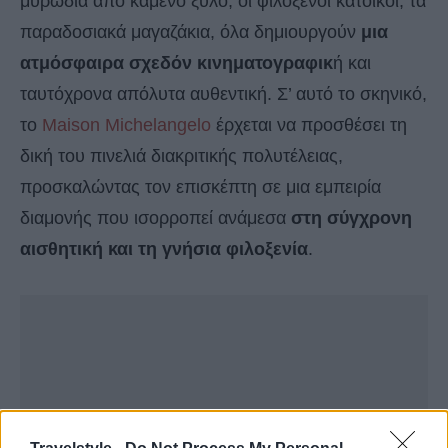
μυρωδιά από καμένο ξύλο, οι φιλόξενοι κάτοικοι, τα
παραδοσιακά μαγαζάκια, όλα δημιουργούν
μια
ατμόσφαιρα σχεδόν κινηματογραφικ
ή και
ταυτόχρονα απόλυτα αυθεντική. Σ’ αυτό το σκηνικό,
το
Maison Michelangelo
έρχεται να προσθέσει τη
δική του πινελιά διακριτικής πολυτέλειας,
προσκαλώντας τον επισκέπτη σε μια εμπειρία
διαμονής που ισορροπεί ανάμεσα
στη σύγχρονη
αισθητική και τη γνήσια φιλοξενία
.