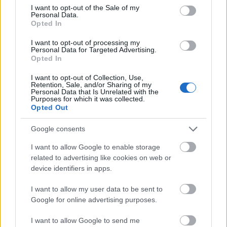
consent section.
I want to opt-out of the Sale of my
Personal Data.
Opted In
I want to opt-out of processing my
Η διαμονή στο Maison
Personal Data for Targeted Advertising.
Opted In
Michelangelo γίνεται εμπειρία
I want to opt-out of Collection, Use,
Retention, Sale, and/or Sharing of my
Personal Data that Is Unrelated with the
Στην καρδιά της γραφικής Αράχωβας, λίγα μόλις
Purposes for which it was collected.
Opted Out
βήματα από τον κεντρικό δρόμο, το
Maison
Michelangelo
αποπνέει την αίσθηση ενός boutique
Google consents
καταλύματος,
με έμφαση στην άνεση, την
I want to allow Google to enable storage
ιδιωτικότητα και τη διακριτική κομψότητα.
related to advertising like cookies on web or
device identifiers in apps.
I want to allow my user data to be sent to
Google for online advertising purposes.
I want to allow Google to send me