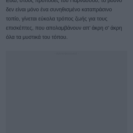
Εδώ, στους πρόποδες του Παρνασσού, το βουνό
δεν είναι μόνο ένα συνηθισμένο καταπράσινο
τοπίο, γίνεται εύκολα τρόπος ζωής για τους
επισκέπτες, που απολαμβάνουν απ’ άκρη σ’ άκρη
όλα τα μυστικά του τόπου.
- Advertisement -