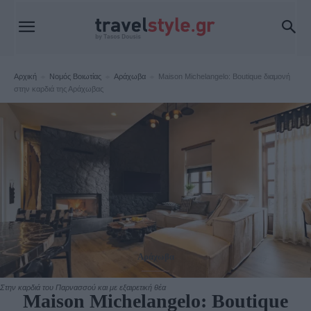
Αρχική
Νομός Βοιωτίας
Αράχωβα
Maison Michelangelo: Boutique διαμονή
στην καρδιά της Αράχωβας
Αράχωβα
Στην καρδιά του Παρνασσού και με εξαιρετική θέα
Maison Michelangelo: Boutique