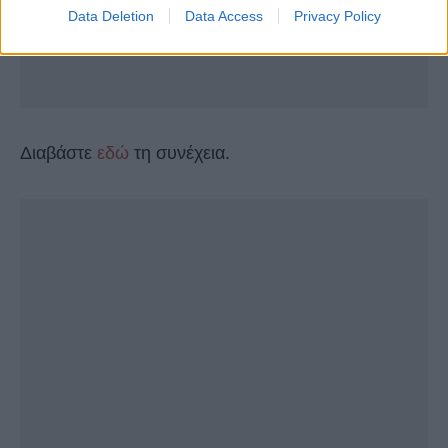
Data Deletion
Data Access
Privacy Policy
Διαβάστε
εδώ
τη συνέχεια.