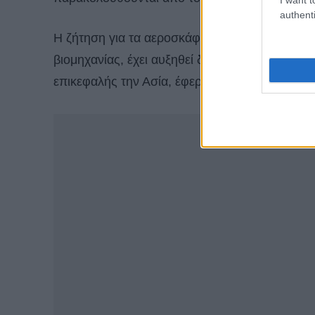
authenti
Η ζήτηση για τα αεροσκάφη A320 και 737, τα 
βιομηχανίας, έχει αυξηθεί δραματικά τα τελευτ
επικεφαλής την Ασία, έφερε δεκάδες εκατομμύρ