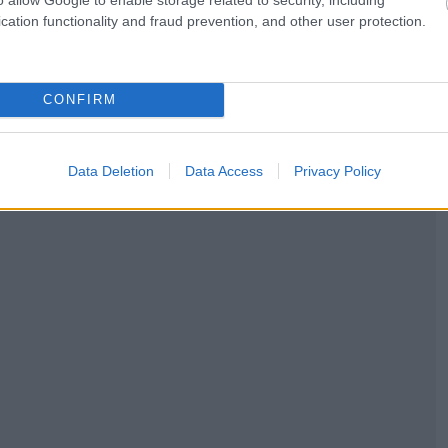
cation functionality and fraud prevention, and other user protection.
οποία αποτελούν τα πιο σημαντικά αεροσκάφη της
αία χρόνια, καθώς η οικονομική ανάπτυξη, με
CONFIRM
ια νέους ταξιδιώτες της μεσαίας τάξης στους αιθέρες.
Data Deletion
Data Access
Privacy Policy