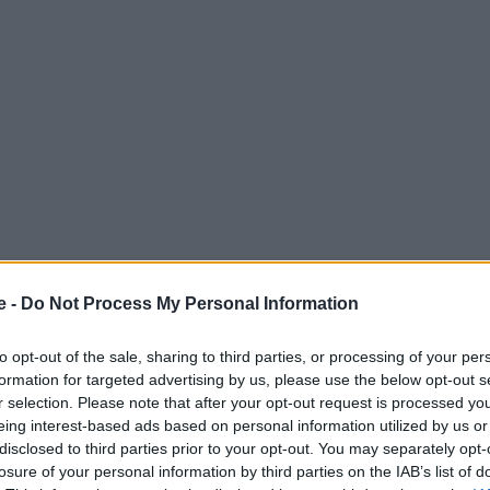
e -
Do Not Process My Personal Information
ατασκευάστρια έσπασε το ιστορικό ρεκόρ του Boeing
to opt-out of the sale, sharing to third parties, or processing of your per
formation for targeted advertising by us, please use the below opt-out s
λαντικού ανταγωνισμού
r selection. Please note that after your opt-out request is processed y
eing interest-based ads based on personal information utilized by us or
disclosed to third parties prior to your opt-out. You may separately opt-
 Advertisement -
losure of your personal information by third parties on the IAB’s list of