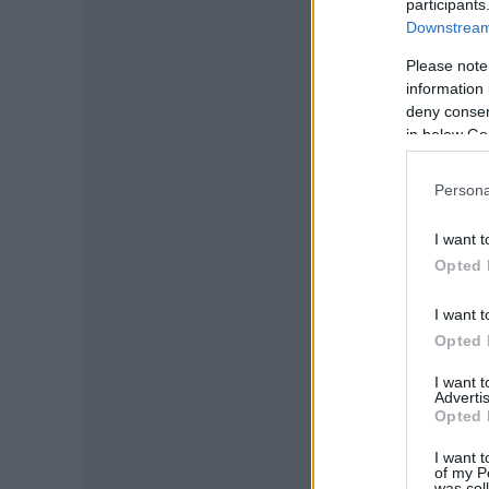
participants
Downstream 
Please note
information 
deny consent
in below Go
Persona
I want t
Opted 
I want t
Opted 
I want 
Advertis
Opted 
I want t
of my P
was col