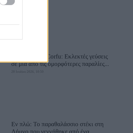
28 Ιουλίου 2026, 10:58
Aiolia Avlaki Corfu: Εκλεκτές γεύσεις
σε μία από τις ομορφότερες παραλίες...
28 Ιουλίου 2026, 10:50
Εν πλώ: Το παραθαλάσσιο στέκι στη
Λήμνο που γεννήθηκε από ένα...