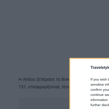
Travelstyl
Η Airbus ξεπέρασε τη Boeing – Η ευρωπαϊκή κ
If you wish 
sensitive in
737, επισφραγίζοντας τέσσερις δεκαετίες διατ
confirm you
continue se
information 
-
further disc