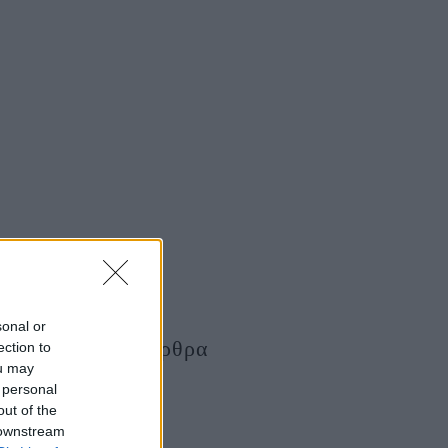
sonal or
Τελευταία Άρθρα
ection to
ou may
 personal
out of the
 downstream