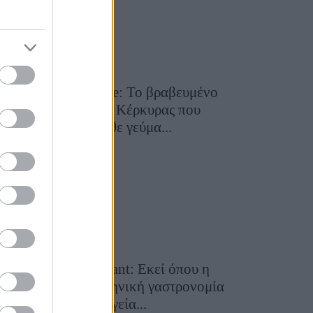
Toula’s Seaside: Το βραβευμένο
εστιατόριο της Κέρκυρας που
μετατρέπει κάθε γεύμα...
28 Ιουλίου 2026, 11:05
Cavos Restaurant: Εκεί όπου η
αυθεντική ελληνική γαστρονομία
συναντά τη μαγεία...