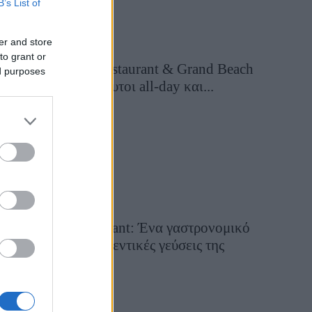
B’s List of
er and store
to grant or
Grand Asia Restaurant & Grand Beach
ed purposes
Club: Οι απόλυτοι all-day και...
2 ημέρες πριν
Tsapis Restaurant: Ένα γαστρονομικό
ταξίδι στις αυθεντικές γεύσεις της
Σίφνου!
29 Ιουλίου 2026, 9:54