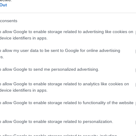
Out
consents
o allow Google to enable storage related to advertising like cookies on
evice identifiers in apps.
o allow my user data to be sent to Google for online advertising
s.
ε με την παράδοση του μοντέλου A320neo εν μία
to allow Google to send me personalized advertising.
κό εμπορικό εμπόδιο μόλις χθες, όταν η οικογένεια
έγινε το τζετ με τις περισσότερες παραδόσεις στην
o allow Google to enable storage related to analytics like cookies on
ς σε 12.260 από τότε που η σειρά A320 τέθηκε σε
evice identifiers in apps.
ιτικής αξιολόγησης από την βρετανική εταιρεία
o allow Google to enable storage related to functionality of the website
o allow Google to enable storage related to personalization.
σε αιτήματα για σχολιασμό των δεδομένων, τα οποία
 εφοδιασμού αεροσκαφών Rob Morris.
o allow Google to enable storage related to security, including