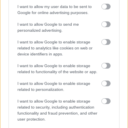
I want to allow my user data to be sent to
καραόκε, παιχνίδια και κινηματογράφο,
Google for online advertising purposes.
δημιουργώντας ένα πολυδιάστατο κοινωνικό
I want to allow Google to send me
σκηνικό. Ακόμη και οι καταδύσεις αναβαθμίζονται
personalized advertising.
σε
κοινές αποστολές διατήρησης
της θαλάσσιας
I want to allow Google to enable storage
ζωής, ενώ τα φεστιβάλ νερού βλέπουν αύξηση
related to analytics like cookies on web or
ενδιαφέροντος από διεθνείς ταξιδιώτες.
device identifiers in apps.
I want to allow Google to enable storage
Αργή Κίνηση: Το ταξίδι ως προορισμός
related to functionality of the website or app.
Η τάση της
«Αργής Κίνησης»
φέρνει μια
I want to allow Google to enable storage
related to personalization.
επαναστατική αλλαγή στην αντίληψη των ταξιδιών:
οι ταξιδιώτες δεν επιδιώκουν πλέον μόνο να
I want to allow Google to enable storage
related to security, including authentication
φτάσουν στον προορισμό, αλλά να απολαύσουν
functionality and fraud prevention, and other
την ίδια τη διαδρομή.
user protection.