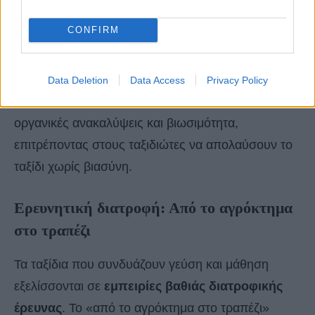
Μικρά τρένα μέσα από ομιχλώδεις κοιλάδες,
CONFIRM
ποδηλατικές διαδρομές μέσα σε γραφικά τοπία ή
απλά η σιωπηλή παρατήρηση ενός δρόμου,
μετατρέπουν το ταξίδι σε εμπειρία από μόνο του. Η
Data Deletion
Data Access
Privacy Policy
αργή κίνηση δίνει χρόνο για πολιτισμική σύνδεση,
οργανικές ανακαλύψεις και βιωσιμότητα,
επιτρέποντας στους ταξιδιώτες να απολαύσουν το
ταξίδι χωρίς βιασύνη.
Ερευνητική διατροφή: Από το αγρόκτημα
στο τραπέζι
Τα ταξίδια που συνδυάζουν γεύση και μάθηση
εξελίσσονται σε
εμπειρίες βαθιάς διατροφικής
έρευνας
. Το «από το αγρόκτημα στο τραπέζι»