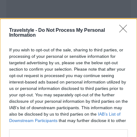
Travelstyle -
Do Not Process My Personal
Information
If you wish to opt-out of the sale, sharing to third parties, or
processing of your personal or sensitive information for
Πολιτισμική προσέγγιση στο νερό
targeted advertising by us, please use the below opt-out
section to confirm your selection. Please note that after your
opt-out request is processed you may continue seeing
Το νερό ήταν πάντα σημείο χαράς και παιχνιδιού,
interest-based ads based on personal information utilized by
αλλά τώρα η σχέση μας μαζί του γίνεται πιο βαθιά
us or personal information disclosed to third parties prior to
your opt-out. You may separately opt-out of the further
και κοινωνική. Αρχαίες τελετουργίες λουτρού, όπως
disclosure of your personal information by third parties on the
τα
χαμάμ στην Τουρκία
ή τα
όνσεν στην
IAB’s list of downstream participants. This information may
also be disclosed by us to third parties on the
IAB’s List of
Ιαπωνία
, εξελίσσονται για να ανταποκριθούν στις
Downstream Participants
that may further disclose it to other
ανάγκες της σύγχρονης γενιάς.
third parties.