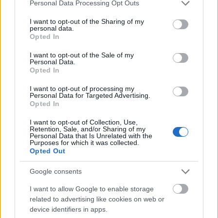
Please note that this website/app uses one or more Google
Personal Data Processing Opt Outs
services and may gather and store information including but
not limited to your visit or usage behaviour. You may click to
I want to opt-out of the Sharing of my
personal data.
grant or deny consent to Google and its third-party tags to
Opted In
use your data for below specified purposes in below Google
consent section.
I want to opt-out of the Sale of my
Personal Data.
Opted In
I want to opt-out of processing my
Personal Data for Targeted Advertising.
Opted In
I want to opt-out of Collection, Use,
Retention, Sale, and/or Sharing of my
Personal Data that Is Unrelated with the
Purposes for which it was collected.
Opted Out
Google consents
I want to allow Google to enable storage
related to advertising like cookies on web or
Στη Νότια Κορέα και την Κίνα, για παράδειγμα, τα
device identifiers in apps.
σύγχρονα λουτρά συνδυάζουν υδροθεραπεία με