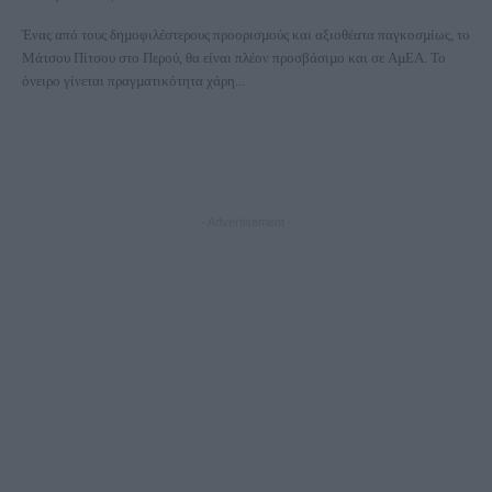
Ένας από τους δηµοφιλέστερους προορισµούς και αξιοθέατα παγκοσµίως, το
Μάτσου Πίτσου στο Περού, θα είναι πλέον προσβάσιµο και σε ΑµΕΑ. Το
όνειρο γίνεται πραγµατικότητα χάρη...
- Advertisement -