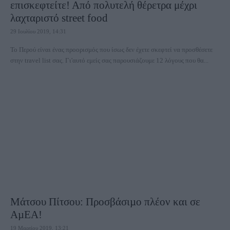
επισκεφτείτε! Από πολυτελή θέρετρα μέχρι
λαχταριστό street food
29 Ιουλίου 2019, 14:31
Το Περού είναι ένας προορισμός που ίσως δεν έχετε σκεφτεί να προσθέσετε
στην travel list σας. Γι'αυτό εμείς σας παρουσιάζουμε 12 λόγους που θα...
Μάτσου Πίτσου: Προσβάσιµο πλέον και σε
ΑµΕΑ!
19 Μαρτίου 2019, 13:21