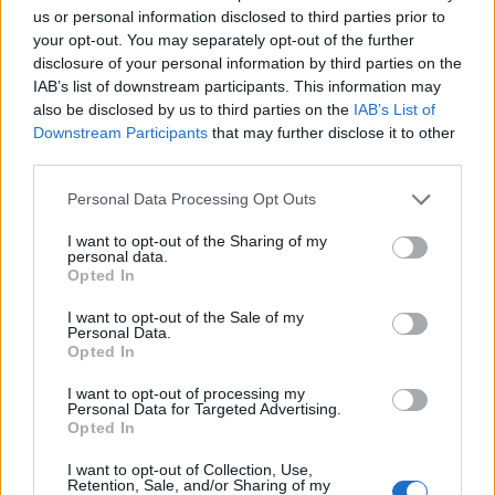
us or personal information disclosed to third parties prior to
your opt-out. You may separately opt-out of the further
disclosure of your personal information by third parties on the
IAB’s list of downstream participants. This information may
also be disclosed by us to third parties on the
IAB’s List of
Downstream Participants
that may further disclose it to other
third parties.
Skylodge Suites: Δωμάτια ξενοδοχείου…
Please note that this website/app uses one or more Google
κρέμονται στο κενό!
Personal Data Processing Opt Outs
services and may gather and store information including but
19 Οκτωβρίου 2020, 17:21
not limited to your visit or usage behaviour. You may click to
I want to opt-out of the Sharing of my
personal data.
grant or deny consent to Google and its third-party tags to
Μόνο για τολμηρούς επισκέπτες είναι το ξενοδοχείο Skylodge στο Περού
Opted In
use your data for below specified purposes in below Google
αφού όλα τα δωμάτιά του... κρέμονται στο κενό! Ένα ξενοδοχείο με θέα για
consent section.
I want to opt-out of the Sale of my
τολμηρούς θα...
Personal Data.
Opted In
I want to opt-out of processing my
Personal Data for Targeted Advertising.
Opted In
- Advertisement -
I want to opt-out of Collection, Use,
Retention, Sale, and/or Sharing of my