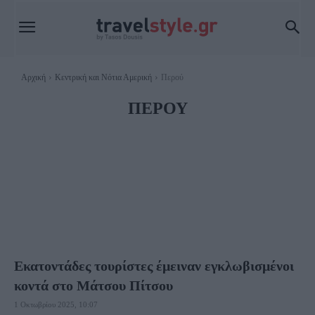
Αρχική
Κεντρική και Νότια Αμερική
Περού
ΠΕΡΟΎ
ΑΡΓΕΝΤΙΝΉ
ΒΡΑΖΙΛΊΑ
ΚΑΡΑΪΒΙΚΉ
ΚΟΛΟΜΒΊΑ
ΚΌΣΤΑ ΡΊΚΑ
ΜΕΞΙΚΌ
ΠΑΝΑΜΆΣ
ΠΑΤΑΓΟΝΊΑ
ΧΙΛΉ
Εκατοντάδες τουρίστες έμειναν εγκλωβισμένοι
κοντά στο Μάτσου Πίτσου
1 Οκτωβρίου 2025, 10:07