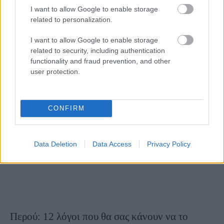
I want to allow Google to enable storage
To Μάτσου Πίτσου άνοιξε για έναν μόνο
related to personalization.
τουρίστα!
I want to allow Google to enable storage
14 Οκτωβρίου 2020, 10:11
related to security, including authentication
Εντυπωσιακό δείγμα αρχιτεκτονικής στο νότιο Περού, το περίφημο Μάτσου
functionality and fraud prevention, and other
Πίτσου άνοιξε εν μέσω πανδημίας σε έναν μόνο τουρίστα για να το
user protection.
εξερευνήσει! Η αρχαία πόλη...
CONFIRM
Data Deletion
Data Access
Privacy Policy
Περού: 12 λόγοι που θα σας κάνουν να το