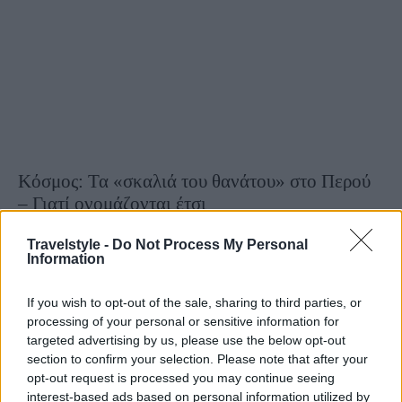
Κόσμος: Τα «σκαλιά του θανάτου» στο Περού
– Γιατί ονομάζονται έτσι
25 Ιανουαρίου 2022, 14:55
Travelstyle -
Do Not Process My Personal
Information
Το βουνό Huayna Picchu στο Περού προσφέρει την καλύτερη θέα προς
το περίφημο Machu Picchu, αλλά για να φτάσει κάποιος μέχρι εκεί δεν είναι
και απλό... Ο ορεινός όγκος είναι...
If you wish to opt-out of the sale, sharing to third parties, or
processing of your personal or sensitive information for
targeted advertising by us, please use the below opt-out
section to confirm your selection. Please note that after your
opt-out request is processed you may continue seeing
interest-based ads based on personal information utilized by