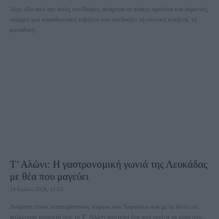
Λίγο έξω από την πόλη του Πόρου, ανάμεσα σε πεύκα, αμπέλια και λεμονιές,
υπάρχει μια παραδοσιακή ταβέρνα που συνδυάζει τη σπιτική κουζίνα, τη
μοναδική...
Τ’ Αλώνι: Η γαστρονομική γωνιά της Λευκάδας
με θέα που μαγεύει
24 Ιουλίου 2026, 11:53
Ανάμεσα στους καταπράσινους λόφους των Χορτάτων και με το Ιόνιο να
απλώνεται μπροστά του, το Τ’ Αλώνι αποτελεί ένα από εκείνα τα μέρη που...