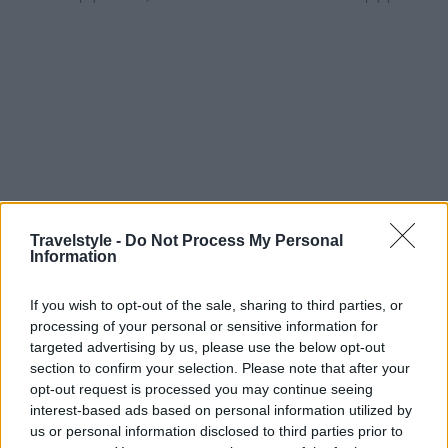
Travelstyle -
Do Not Process My Personal
Information
MAX: Η γευστική στάση στην Κομοτηνή που
δεν πρέπει να χάσεις
If you wish to opt-out of the sale, sharing to third parties, or
24 Ιουλίου 2026, 11:48
processing of your personal or sensitive information for
targeted advertising by us, please use the below opt-out
Στη Θράκη, κάθε γαστρονομική εμπειρία είναι άρρηκτα συνδεδεμένη με την
section to confirm your selection. Please note that after your
παράδοση, τις πρώτες ύλες και τους ανθρώπους που συνεχίζουν να διατηρούν
opt-out request is processed you may continue seeing
ζωντανές τις αυθεντικές...
interest-based ads based on personal information utilized by
us or personal information disclosed to third parties prior to