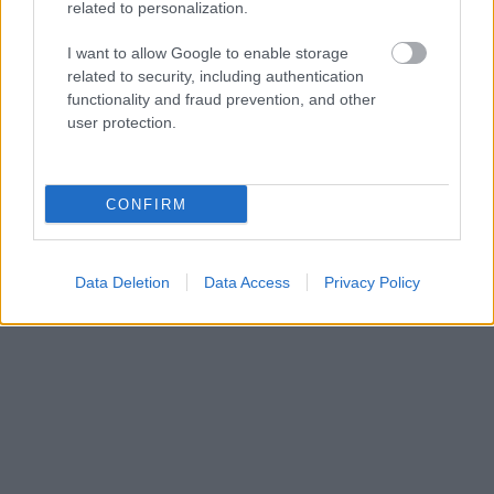
related to personalization.
I want to allow Google to enable storage
related to security, including authentication
Η Gastrotaverna Βούκα στη Χαλκίδα είναι ο
functionality and fraud prevention, and other
λόγος που θα οργανώσεις την επόμενη
user protection.
γαστρονομική σου απόδραση εδώ!
20 Ιουλίου 2026, 14:54
CONFIRM
Μόλις μία ώρα από την Αθήνα, σε μια ήσυχη γωνιά της Χαλκίδας, εκεί όπου
το γαλάζιο της θάλασσας συναντά την αυθεντική φιλοξενία, η
Gastrotaverna...
Data Deletion
Data Access
Privacy Policy