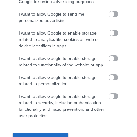
Google for online advertising purposes.
I want to allow Google to send me
personalized advertising.
I want to allow Google to enable storage
related to analytics like cookies on web or
device identifiers in apps.
I want to allow Google to enable storage
related to functionality of the website or app.
Σπάρτη: Ένα ταξίδι στην καρδιά της ιστορίας
και της αυθεντικής Ελλάδας
I want to allow Google to enable storage
related to personalization.
4 Ιουνίου 2026, 10:30
I want to allow Google to enable storage
Η Σπάρτη είναι ένας από εκείνους τους προορισμούς που δεν προσπαθούν να
related to security, including authentication
σε εντυπωσιάσουν με την πρώτη ματιά. Δεν έχει την τουριστική ένταση
functionality and fraud prevention, and other
άλλων...
user protection.