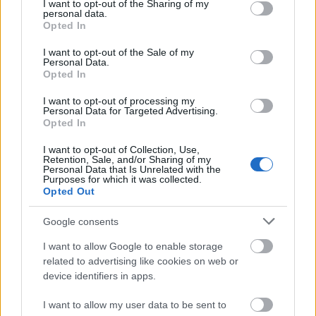
not limited to your visit or usage behaviour. You may click to
I want to opt-out of the Sharing of my
Πελοποννήσου: τον Ταΰγετο και τον Πάρνωνα, δύο βουνά διαφορετικά
personal data.
grant or deny consent to Google and its third-party tags to
μεταξύ τους, αλλά εξίσου...
Opted In
use your data for below specified purposes in below Google
consent section.
I want to opt-out of the Sale of my
Personal Data.
Opted In
I want to opt-out of processing my
Personal Data for Targeted Advertising.
- Advertisement -
Opted In
I want to opt-out of Collection, Use,
Retention, Sale, and/or Sharing of my
Personal Data that Is Unrelated with the
Purposes for which it was collected.
Opted Out
Google consents
I want to allow Google to enable storage
related to advertising like cookies on web or
device identifiers in apps.
I want to allow my user data to be sent to