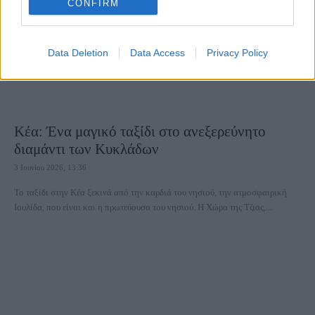
CONFIRM
Data Deletion
Data Access
Privacy Policy
Κέα: Ένα μαγικό ταξίδι στο ανεξερεύνητο
διαμάντι των Κυκλάδων
3 Ιουνίου 2026, 13:36
Το ταξίδι στην Κέα ξεκινά από την καρδιά του νησιού, την ατμοσφαιρική
Ιουλίδα, που είναι και η πρωτεύουσα του νησιού. Η Χώρα της Τζιας,...