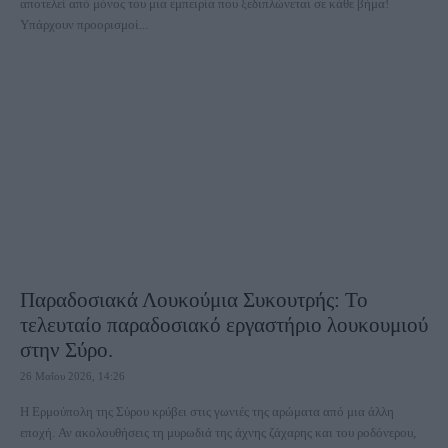
αποτελεί από μόνος του μια εμπειρία που ξεδιπλώνεται σε κάθε βήμα!
Υπάρχουν προορισμοί...
Παραδοσιακά Λουκούμια Συκουτρής: Το
τελευταίο παραδοσιακό εργαστήριο λουκουμιού
στην Σύρο.
26 Μαΐου 2026, 14:26
Η Ερμούπολη της Σύρου κρύβει στις γωνιές της αρώματα από μια άλλη
εποχή. Αν ακολουθήσεις τη μυρωδιά της άχνης ζάχαρης και του ροδόνερου,