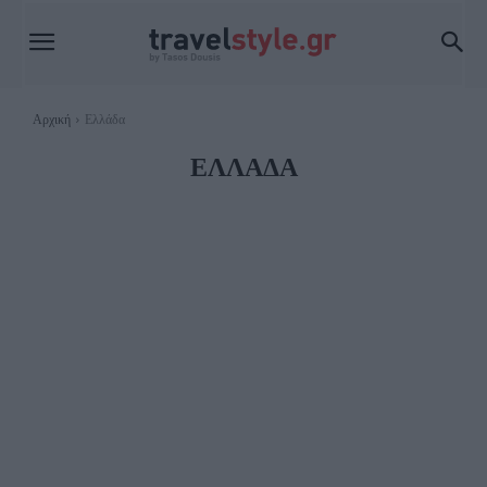
Αρχική
Ελλάδα
ΕΛΛΆΔΑ
ΑΝΑΤΟΛΙΚΌ ΑΙΓΑΊΟ
ΙΚΑΡΊΑ
ΛΈΣΒΟΣ
ΛΉΜΝΟΣ
ΣΑΜΟΘΡΆΚΗ
ΣΆΜΟΣ
ΦΟΎΡΝΟΙ
ΧΊΟΣ
ΑΡΓΟΣΑΡΩΝΙΚΌΣ
ΑΓΚΊΣΤΡΙ
ΑΊΓΙΝΑ
ΠΌΡΟΣ
ΣΑΛΑΜΊΝΑ
ΣΠΈΤΣΕΣ
ΔΙΑΣΚΈΔΑΣΗ ΣΠΈΤΣΕΣ
ΞΕΝΟΔΟΧΕΊΑ ΣΠΈΤΣΕΣ
ΦΑΓΗΤΌ ΣΠΈΤΣΕΣ
ΎΔΡΑ
ΦΑΓΗΤΌ ΎΔΡΑ