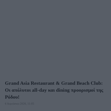
ΑΤΤΙΚΉ
ΑΘΉΝΑ
ΚΗΦΙΣΙΆ
ΠΕΙΡΑΙΆΣ
ΔΩΔΕΚΆΝΗΣΑ
ΑΣΤΥΠΆΛΑΙΑ
ΚΆΛΥΜΝΟΣ
ΚΆΡΠΑΘΟΣ
ΚΑΣΤΕΛΌΡΙΖΟ
ΚΩΣ
ΛΕΙΨΟΊ
ΛΈΡΟΣ
ΝΊΣΥΡΟΣ
ΠΆΤΜΟΣ
ΡΌΔΟΣ
ΔΙΑΣΚΈΔΑΣΗ ΡΌΔΟΣ
ΞΕΝΟΔΟΧΕΊΑ ΡΌΔΟΣ
ΦΑΓΗΤΌ ΡΌΔΟΣ
ΣΎΜΗ
ΤΉΛΟΣ
ΧΆΛΚΗ
Grand Asia Restaurant & Grand Beach Club:
Οι απόλυτοι all-day και dining προορισμοί της
Ρόδου!
6 Αυγούστου 2026, 11:05