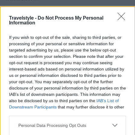
Στα περίχωρα της Χώρας της Νάξου, σε ένα προνομιακό σημείο που
συνδυάζει την ηρεμία με την άμεση πρόσβαση στον παλμό του νησιού, το
Travelstyle -
Do Not Process My Personal
Naxos...
Information
If you wish to opt-out of the sale, sharing to third parties, or
processing of your personal or sensitive information for
targeted advertising by us, please use the below opt-out
section to confirm your selection. Please note that after your
opt-out request is processed you may continue seeing
interest-based ads based on personal information utilized by
us or personal information disclosed to third parties prior to
your opt-out. You may separately opt-out of the further
disclosure of your personal information by third parties on the
IAB’s list of downstream participants. This information may
also be disclosed by us to third parties on the
IAB’s List of
Από τον Ταΰγετο στον Πάρνωνα:
Downstream Participants
that may further disclose it to other
Δραστηριότητες, φύση και χωριά με χαρακτήρα!
third parties.
15 Ιουνίου 2026, 9:00
Please note that this website/app uses one or more Google
Personal Data Processing Opt Outs
services and may gather and store information including but
Η Λακωνία κρύβει δύο από τα πιο εντυπωσιακά ορεινά τοπία της