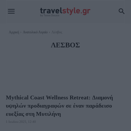
Αρχική
Ανατολικό Αιγαίο
Λέσβος
ΛΈΣΒΟΣ
ΙΚΑΡΊΑ
ΛΉΜΝΟΣ
ΣΑΜΟΘΡΆΚΗ
ΣΆΜΟΣ
ΦΟΎΡΝΟΙ
ΧΊΟΣ
Mythical Coast Wellness Retreat: Διαμονή
υψηλών προδιαγραφών σε έναν παράδεισο
ευεξίας στη Μυτιλήνη
1 Ιουλίου 2025, 12:40