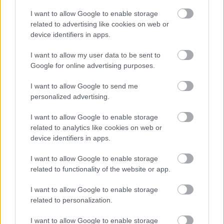
καλύτερά τους…
I want to allow Google to enable storage
13 Μαΐου 2022, 14:00
related to advertising like cookies on web or
device identifiers in apps.
Πραγματικό στολίδι με αρχοντικό αέρα άλλης εποχής, το Theofilos Paradise
Boutique Hotel αποτελεί ένα καινούργιο, μικρό αλλά ξεχωριστό
I want to allow my user data to be sent to
ξενοδοχειακό συγκρότημα 4 αστέρων, στην καρδιά...
Google for online advertising purposes.
I want to allow Google to send me
personalized advertising.
I want to allow Google to enable storage
related to analytics like cookies on web or
device identifiers in apps.
I want to allow Google to enable storage
related to functionality of the website or app.
I want to allow Google to enable storage
Βρήκαμε μια εξαιρετική επιλογή διαμονής στην
related to personalization.
όμορφη Μυτιλήνη σε μια από τις ωραιότερες
τοποθεσίες της!
I want to allow Google to enable storage