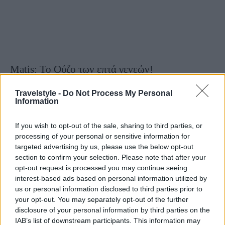
Matis: Το Ούζο των επτά γενεών!
3 Ιουνίου 2022, 13:39
Travelstyle -
Do Not Process My Personal
Πάντα στην κορυφή! Μία από τις μακροβιότερες ποτοποιίες, η ποτοποιία
Information
Ματθαίου βρίσκεται διαρκώς στην κορυφή, “ποντάροντας” στην ίδια πάντα
γλυκόπιοτη συνταγή του ούζου Μatis, που κερδίζει την προτίμηση...
If you wish to opt-out of the sale, sharing to third parties, or
processing of your personal or sensitive information for
targeted advertising by us, please use the below opt-out
section to confirm your selection. Please note that after your
opt-out request is processed you may continue seeing
interest-based ads based on personal information utilized by
- Advertisement -
us or personal information disclosed to third parties prior to
your opt-out. You may separately opt-out of the further
disclosure of your personal information by third parties on the
IAB’s list of downstream participants. This information may