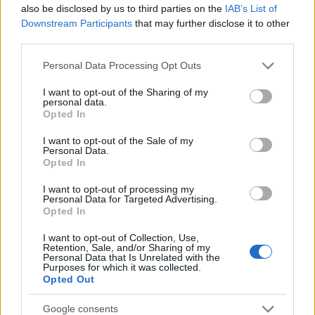
also be disclosed by us to third parties on the
IAB’s List of
Downstream Participants
that may further disclose it to other
third parties.
Please note that this website/app uses one or more Google
Personal Data Processing Opt Outs
services and may gather and store information including but
not limited to your visit or usage behaviour. You may click to
I want to opt-out of the Sharing of my
personal data.
grant or deny consent to Google and its third-party tags to
Opted In
use your data for below specified purposes in below Google
consent section.
I want to opt-out of the Sale of my
Personal Data.
Opted In
I want to opt-out of processing my
Personal Data for Targeted Advertising.
Opted In
I want to opt-out of Collection, Use,
Retention, Sale, and/or Sharing of my
Personal Data that Is Unrelated with the
Purposes for which it was collected.
Opted Out
Πολυτέλεια και αισθητική 4 αστέρων στα
Google consents