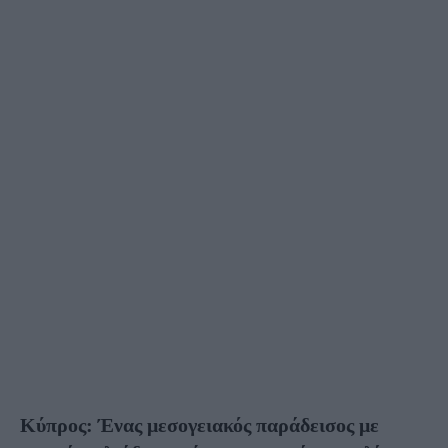
ΔΙΑΣΚΈΔΑΣΗ ΠΑΡΊΣΙ
ΞΕΝΟΔΟΧΕΊΑ ΠΑΡΊΣΙ
ΦΑΓΗΤΌ ΠΑΡΊΣΙ
ΓΕΡΜΑΝΊΑ
ΒΑΥΑΡΊΑ
ΜΌΝΑΧΟ
ΒΕΡΟΛΊΝΟ
ΞΕΝΟΔΟΧΕΊΑ ΒΕΡΟΛΊΝΟ
ΔΑΝΊΑ
ΚΟΠΕΓΧΆΓΗ
ΕΛΒΕΤΊΑ
ΖΥΡΊΧΗ
ΕΣΘΟΝΊΑ
ΗΝΩΜΈΝΟ ΒΑΣΊΛΕΙΟ
ΑΓΓΛΊΑ
ΛΟΝΔΊΝΟ
ΔΙΑΣΚΈΔΑΣΗ ΛΟΝΔΊΝΟ
ΦΑΓΗΤΌ ΛΟΝΔΊΝΟ
ΣΚΩΤΊΑ
ΕΔΙΜΒΟΎΡΓΟ
ΙΡΛΑΝΔΊΑ
Κύπρος: Ένας μεσογειακός παράδεισος με