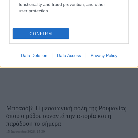
functionality and fraud prevention, and other
Λίγο περισσότερο από μία ώρα βόρεια της Βαρκελώνης, η Χιρόνα (ή Ζιρόνα)
user protection.
μοιάζει με το καλά φυλαγμένο μυστικό της Καταλονίας. Μια πόλη που
συνδυάζει...
CONFIRM
Data Deletion
Data Access
Privacy Policy
Μπρασόβ: Η μεσαιωνική πόλη της Ρουμανίας
όπου ο μύθος συναντά την ιστορία και η
παράδοση το σήμερα
15 Ιανουαρίου 2026, 15:39