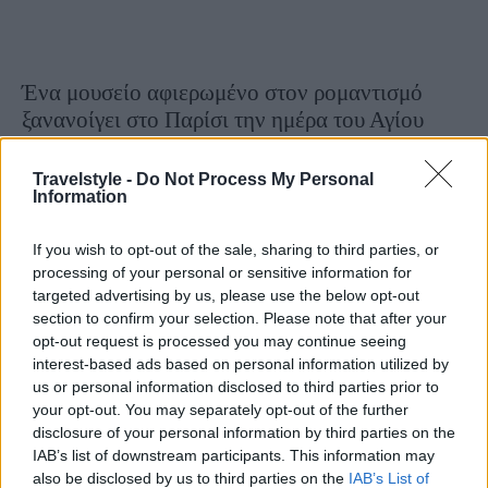
Ένα μουσείο αφιερωμένο στον ρομαντισμό
ξανανοίγει στο Παρίσι την ημέρα του Αγίου
Βαλεντίνου
20 Ιανουαρίου 2026, 13:18
Travelstyle -
Do Not Process My Personal
Information
Είναι κλειστό για αναστήλωση από το 2024, αλλά το Musée de la Vie
Romantique (Μουσείο Ρομαντικής Ζωής μεταφράζεται) θα καλωσορίσει
If you wish to opt-out of the sale, sharing to third parties, or
ξανά τους λάτρεις της...
processing of your personal or sensitive information for
targeted advertising by us, please use the below opt-out
section to confirm your selection. Please note that after your
opt-out request is processed you may continue seeing
interest-based ads based on personal information utilized by
us or personal information disclosed to third parties prior to
your opt-out. You may separately opt-out of the further
disclosure of your personal information by third parties on the
IAB’s list of downstream participants. This information may
also be disclosed by us to third parties on the
IAB’s List of