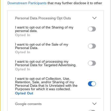
Downstream Participants
that may further disclose it to other
third parties.
Η Μασσαλία είναι η «πιο αυθεντική πόλη» της
Please note that this website/app uses one or more Google
Personal Data Processing Opt Outs
Ευρώπης για τους ταξιδιώτες
services and may gather and store information including but
not limited to your visit or usage behaviour. You may click to
I want to opt-out of the Sharing of my
19 Ιανουαρίου 2026, 10:30
personal data.
grant or deny consent to Google and its third-party tags to
Opted In
use your data for below specified purposes in below Google
Βασισμένη σε εκατομμύρια κριτικές της Google, μια νέα μελέτη ονόμασε τη
consent section.
γαλλική πόλη-λιμάνι, τη δεύτερη μεγαλύτερη πόλη της Γαλλίας μετά το
I want to opt-out of the Sale of my
Personal Data.
Παρίσι, ως τον...
Opted In
I want to opt-out of processing my
Personal Data for Targeted Advertising.
Opted In
I want to opt-out of Collection, Use,
- Advertisement -
Retention, Sale, and/or Sharing of my
Personal Data that Is Unrelated with the
Purposes for which it was collected.
Opted Out
Google consents