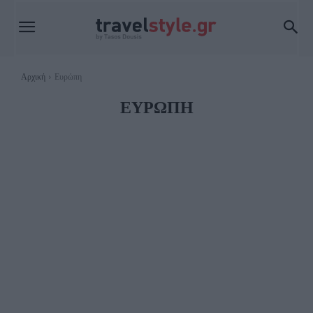
Αρχική
Ευρώπη
ΕΥΡΏΠΗ
ΑΛΒΑΝΊΑ
ΑΥΣΤΡΊΑ
ΒΙΈΝΝΗ
ΔΙΑΣΚΈΔΑΣΗ ΒΙΈΝΝΗ
ΞΕΝΟΔΟΧΕΊΑ ΒΙΈΝΝΗ
ΦΑΓΗΤΌ ΒΙΈΝΝΗ
ΒΈΛΓΙΟ
ΒΡΥΞΈΛΛΕΣ
ΓΆΝΔΗ
ΜΠΡΙΖ
ΒΟΣΝΊΑ & ΕΡΖΕΓΟΒΊΝΗ
ΒΟΥΛΓΑΡΊΑ
ΣΌΦΙΑ
ΓΑΛΛΊΑ
ΚΟΛΜΆΡ
ΚΟΡΣΙΚΉ
ΜΑΣΣΑΛΊΑ
ΜΠΟΡΝΤΌ
ΠΑΡΊΣΙ