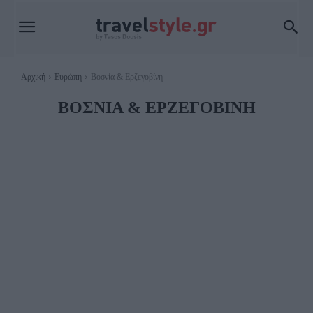
Αρχική
Ευρώπη
Βοσνία & Ερζεγοβίνη
ΒΟΣΝΊΑ & ΕΡΖΕΓΟΒΊΝΗ
ΑΛΒΑΝΊΑ
ΑΥΣΤΡΊΑ
ΒΈΛΓΙΟ
ΒΟΥΛΓΑΡΊΑ
ΓΑΛΛΊΑ
ΓΕΡΜΑΝΊΑ
ΔΑΝΊΑ
ΕΛΒΕΤΊΑ
ΕΣΘΟΝΊΑ
ΗΝΩΜΈΝΟ ΒΑΣΊΛΕΙΟ
ΙΡΛΑΝΔΊΑ
ΙΣΛΑΝΔΊΑ
ΙΣΠΑΝΊΑ
ΙΤΑΛΊΑ
ΚΡΟΑΤΊΑ
ΚΎΠΡΟΣ
ΛΕΤΟΝΊΑ
ΛΙΘΟΥΑΝΊΑ
ΜΆΛΤΑ
ΜΑΥΡΟΒΟΎΝΙΟ
ΜΟΛΔΑΒΊΑ
ΜΟΝΑΚΌ