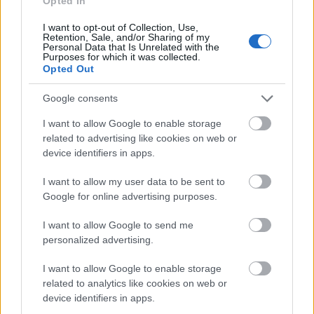
Opted In
I want to opt-out of Collection, Use,
Retention, Sale, and/or Sharing of my
Personal Data that Is Unrelated with the
Purposes for which it was collected.
Opted Out
Μόσταρ: Γνωρίζατε τον “κρυμμένο” παράδεισο
της Βοσνίας;
Google consents
10 Νοεμβρίου 2019, 13:56
I want to allow Google to enable storage
related to advertising like cookies on web or
Το Μόσταρ είναι μία πανέμορφη και γραφική πόλη στην Βοσνία και είναι
device identifiers in apps.
ένας "κρυμμένος" παράδεισος που πρέπει να επισκεφθείς. Επίσης,
ανακαλύψτε τη λίμνη Bled,...
I want to allow my user data to be sent to
Google for online advertising purposes.
I want to allow Google to send me
personalized advertising.
- Advertisement -
I want to allow Google to enable storage
related to analytics like cookies on web or
device identifiers in apps.