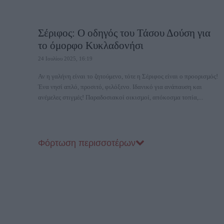
Σέριφος: Ο οδηγός του Τάσου Δούση για
το όμορφο Κυκλαδονήσι
24 Ιουλίου 2025, 16:19
Αν η γαλήνη είναι το ζητούμενο, τότε η Σέριφος είναι ο προορισµός!
Ένα νησί απλό, προσιτό, φιλόξενο. Ιδανικό για ανάπαυση και
ανέµελες στιγµές! Παραδοσιακοί οικισµοί, απόκοσµα τοπία,...
Φόρτωση περισσοτέρων