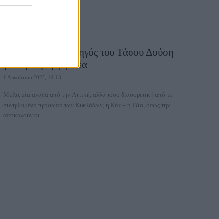
O ταξιδιωτικός οδηγός του Τάσου Δούση
για την όμορφη Κέα
1 Αυγούστου 2025, 14:13
Μόλις μία ανάσα από την Αττική, αλλά τόσο διαφορετική από το
συνηθισμένο πρόσωπο των Κυκλάδων, η Κέα – ή Τζια, όπως την
αποκαλούν οι...