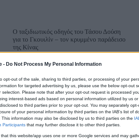
Ο ταξιδιωτικός οδηγός του Τάσου Δούση
για το Γκουιλίν – τον κρυμμένο παράδεισο
της Κίνας
28 Νοεμβρίου 2025, 14:24
e -
Do Not Process My Personal Information
Ο Τάσος Δούσης και η ομάδα του ταξίδεψαν στην Κίνα για τις
επόμενες εντυπωσιακές ΕΙΚΟΝΕΣ αλλά πριν δούμε τα επεισόδια
to opt-out of the sale, sharing to third parties, or processing of your per
στην τηλεόραση ο ίδιος γράφει αναλυτικoύς...
formation for targeted advertising by us, please use the below opt-out s
r selection. Please note that after your opt-out request is processed y
eing interest-based ads based on personal information utilized by us or
disclosed to third parties prior to your opt-out. You may separately opt-
losure of your personal information by third parties on the IAB’s list of
. This information may also be disclosed by us to third parties on the
IA
Participants
that may further disclose it to other third parties.
 that this website/app uses one or more Google services and may gath