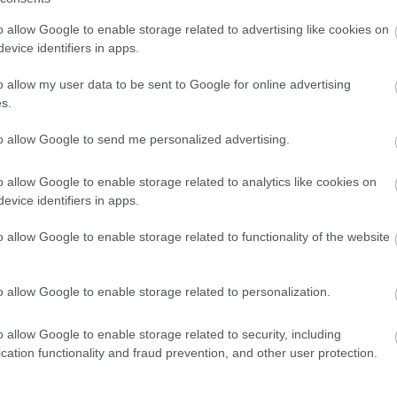
o allow Google to enable storage related to advertising like cookies on
evice identifiers in apps.
o allow my user data to be sent to Google for online advertising
Σαουδική Αραβία: Ο ταξιδιωτικός οδηγός
s.
του Τάσου Δούση για τον ανερχόμενο
προορισμό
to allow Google to send me personalized advertising.
17 Οκτωβρίου 2025, 10:54
o allow Google to enable storage related to analytics like cookies on
Ο Τάσος Δούσης και η ομάδα του ταξίδεψαν στη Σαουδική Αραβία
evice identifiers in apps.
για τις επόμενες εντυπωσιακές ΕΙΚΟΝΕΣ αλλά πριν δούμε τα
επεισόδια στην τηλεόραση ο...
o allow Google to enable storage related to functionality of the website
o allow Google to enable storage related to personalization.
o allow Google to enable storage related to security, including
cation functionality and fraud prevention, and other user protection.