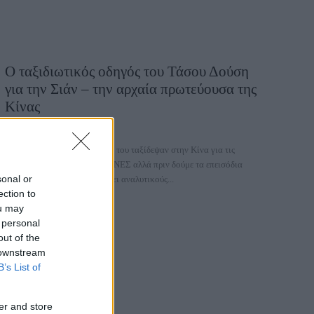
Ο ταξιδιωτικός οδηγός του Τάσου Δούση
για την Σιάν – την αρχαία πρωτεύουσα της
Κίνας
26 Νοεμβρίου 2025, 13:29
Ο Τάσος Δούσης και η ομάδα του ταξίδεψαν στην Κίνα για τις
επόμενες εντυπωσιακές ΕΙΚΟΝΕΣ αλλά πριν δούμε τα επεισόδια
sonal or
στην τηλεόραση ο ίδιος γράφει αναλυτικoύς...
ection to
ou may
 personal
out of the
 downstream
B’s List of
er and store