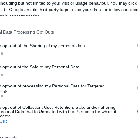
including but not limited to your visit or usage behaviour. You may click 
 to Google and its third-party tags to use your data for below specifi
ogle consent section.
Τίρανα: Ο «άγνωστος» γείτονας είναι μια
l Data Processing Opt Outs
πόλη έκπληξη! Με 18 βίντεο ο Τάσος
o opt-out of the Sharing of my personal data.
Δούσης την αποκαλύπτει
In
10 Νοεμβρίου 2025, 12:46
Ο Τάσος Δούσης βρεθηκε 48 ώρες στα Τίρανα μαζί με
o opt-out of the Sale of my Personal Data.
την aegeanairlines… και ο ίδιος μέσα από 18 βίντεο ανακαλύπτει
In
και αποκαλύπτει την πόλη -...
to opt-out of processing my Personal Data for Targeted
ing.
In
o opt-out of Collection, Use, Retention, Sale, and/or Sharing
ersonal Data that Is Unrelated with the Purposes for which it
lected.
Out
consents