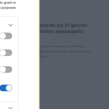
to grant or
ed purposes
«Όσα ταξίδια ονειρεύεσαι για 10 χρόνια»:
Ο Τάσος Δούσης επιλέγει προορισμούς!
31 Οκτωβρίου 2025, 13:02
«Όσα ταξίδια ονειρεύεσαι για 10 χρόνια» δωρεάν, όπου θέλεις με
αυτόν που θέλεις… με πολυτελείς διαμονές, φαγητό, αεροπορικά όλα
πληρωμένα! Σχετικά με έναν τέτοιο...