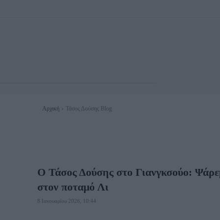
Αρχική
Τάσος Δούσης Blog
O Τάσος Δούσης στο Γιανγκσούο: Ψάρε
στον ποταμό Λι
8 Ιανουαρίου 2026, 10:44