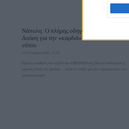
Νάπολη: Ο πλήρης οδηγός του Τάσου
Δούση για την «καρδιά» του ιταλικού
νότου
12 Σεπτεμβρίου 2025, 11:02
Πρώτος σταθμός στο ταξίδι των ΕΙΚΟΝΩΝ στη Νότια Ιταλία ήταν η
μαγική Ακτή του Αμάλφι… αλλά το ταξίδι μας δεν περιορίστηκε στα
γραφικά χωριά...