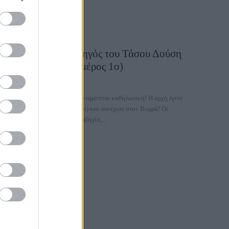
Ο ταξιδιωτικός οδηγός του Τάσου Δούση
για τη Νορβηγία (μέρος 1ο)
26 Σεπτεμβρίου 2025, 11:33
Η νέα σεζόν των ΕΙΚΟΝΩΝ αναμένεται καθηλωτική! Η αρχή έγινε
στην Ιταλία (Νάπολη - Αμάλφι) και συνέχισε στον Βορρά! Οι
ΕΙΚΟΝΕΣ ταξίδεψαν στη Νορβηγία,...