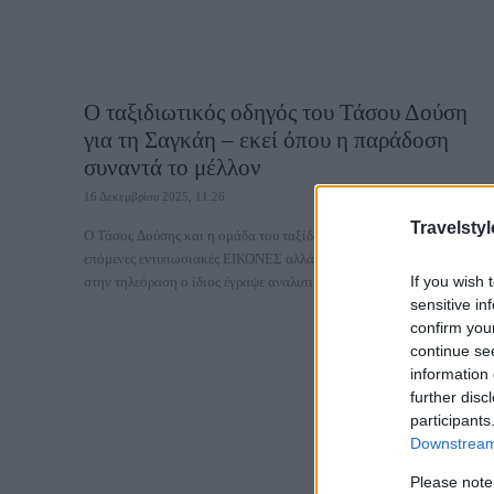
Ο ταξιδιωτικός οδηγός του Τάσου Δούση
για τη Σαγκάη – εκεί όπου η παράδοση
συναντά το μέλλον
16 Δεκεμβρίου 2025, 11:26
Travelstyl
Ο Τάσος Δούσης και η ομάδα του ταξίδεψαν στην Κίνα για τις
επόμενες εντυπωσιακές ΕΙΚΟΝΕΣ αλλά πριν δούμε τα επεισόδια
If you wish 
στην τηλεόραση ο ίδιος έγραψε αναλυτικoύς...
sensitive in
confirm you
continue se
information 
further disc
participants
Downstream 
Please note