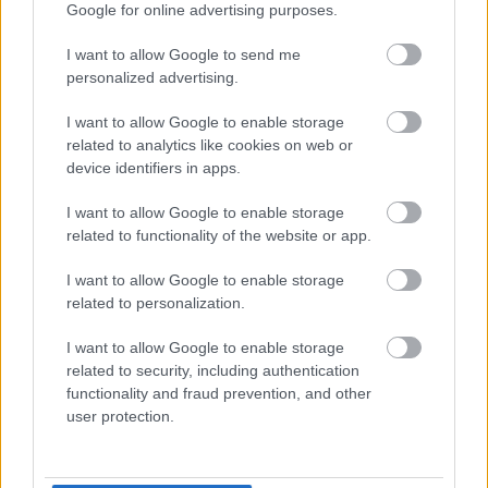
Google for online advertising purposes.
I want to allow Google to send me
personalized advertising.
Αλβανία: Ανερχόμενος τουριστικός προορισμός
I want to allow Google to enable storage
οι παραθαλάσσιες ακτές της – Ξένα μέσα τις
related to analytics like cookies on web or
χαρακτηρίζουν ως τις «Μαλδίβες της Ευρώπης»
device identifiers in apps.
28 Ιουνίου 2023, 11:43
I want to allow Google to enable storage
Ξένα μέσα και τουριστικοί πράκτορες στρέφουν το βλέμμα σε έναν
related to functionality of the website or app.
ανερχόμενο καλοκαιρινό προορισμό, την Αλβανική Ριβιέρα που
χαρακτηρίζεται μάλιστα ως οι «Μαλδίβες της Ευρώπης»...
I want to allow Google to enable storage
related to personalization.
I want to allow Google to enable storage
related to security, including authentication
functionality and fraud prevention, and other
- Advertisement -
user protection.