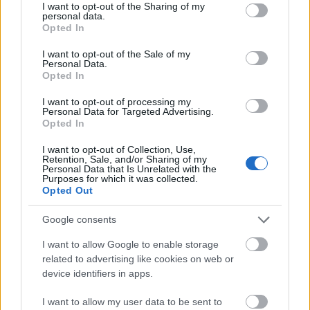
not limited to your visit or usage behaviour. You may click to
I want to opt-out of the Sharing of my
personal data.
grant or deny consent to Google and its third-party tags to
Opted In
use your data for below specified purposes in below Google
consent section.
I want to opt-out of the Sale of my
Personal Data.
Η τουριστική άνοδος της Αλβανίας: Πώς
Opted In
κατάφερε να εδραιωθεί ως δημοφιλής
I want to opt-out of processing my
ευρωπαϊκός προορισμός
Personal Data for Targeted Advertising.
Opted In
14 Ιουνίου 2024, 14:13
I want to opt-out of Collection, Use,
Το 2023 η Αλβανία κατατάχθηκε... 4η παγκοσμίως (!)για τη μεγαλύτερη
Retention, Sale, and/or Sharing of my
Personal Data that Is Unrelated with the
ποσοστιαία αύξηση στις διεθνείς τουριστικές αφίξεις, καταγράφοντας
Purposes for which it was collected.
αύξηση 56% σε σχέση με το 2019. Η Αλβανία...
Opted Out
Google consents
I want to allow Google to enable storage
related to advertising like cookies on web or
device identifiers in apps.
I want to allow my user data to be sent to