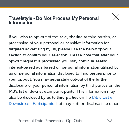
Travelstyle -
Do Not Process My Personal
Information
Η Αλβανία υπέβαλε αίτημα στην UNESCO για
If you wish to opt-out of the sale, sharing to third parties, or
processing of your personal or sensitive information for
την ένταξη του Αώου στα παγκόσμια φυσικά
targeted advertising by us, please use the below opt-out
μνημεία
section to confirm your selection. Please note that after your
2 Οκτωβρίου 2024, 9:43
opt-out request is processed you may continue seeing
interest-based ads based on personal information utilized by
H Αλβανία υπέβαλε τη Δευτέρα αίτημα στην UNESCO για την ένταξη του
us or personal information disclosed to third parties prior to
Εθνικού Πάρκου του ποταμού Αώου στα παγκόσμια φυσικά μνημεία, του
your opt-out. You may separately opt-out of the further
προγράμματος «Άνθρωπος...
disclosure of your personal information by third parties on the
IAB’s list of downstream participants. This information may
also be disclosed by us to third parties on the
IAB’s List of
Downstream Participants
that may further disclose it to other
third parties.
Please note that this website/app uses one or more Google
Personal Data Processing Opt Outs
services and may gather and store information including but