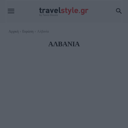
Αρχική
Ευρώπη
Αλβανία
ΑΛΒΑΝΊΑ
ΑΥΣΤΡΊΑ
ΒΈΛΓΙΟ
ΒΟΣΝΊΑ & ΕΡΖΕΓΟΒΊΝΗ
ΒΟΥΛΓΑΡΊΑ
ΓΑΛΛΊΑ
ΓΕΡΜΑΝΊΑ
ΔΑΝΊΑ
ΕΛΒΕΤΊΑ
ΕΣΘΟΝΊΑ
ΗΝΩΜΈΝΟ ΒΑΣΊΛΕΙΟ
ΙΡΛΑΝΔΊΑ
ΙΣΛΑΝΔΊΑ
ΙΣΠΑΝΊΑ
ΙΤΑΛΊΑ
ΚΡΟΑΤΊΑ
ΚΎΠΡΟΣ
ΛΕΤΟΝΊΑ
ΛΙΘΟΥΑΝΊΑ
ΜΆΛΤΑ
ΜΑΥΡΟΒΟΎΝΙΟ
ΜΟΛΔΑΒΊΑ