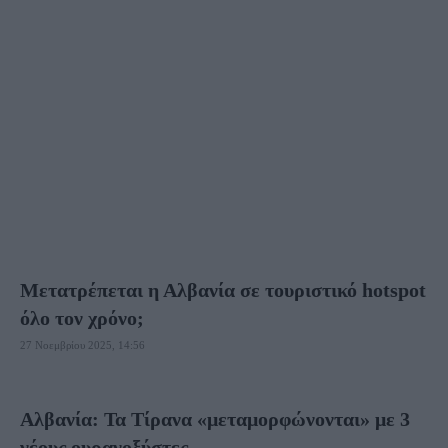
ΜΟΝΑΚΌ
ΝΟΡΒΗΓΊΑ
ΟΛΛΑΝΔΊΑ
ΟΥΓΓΑΡΊΑ
ΟΥΚΡΑΝΊΑ
ΠΟΛΩΝΊΑ
ΠΟΡΤΟΓΑΛΊΑ
ΡΟΥΜΑΝΊΑ
ΡΩΣΊΑ
ΣΕΡΒΊΑ
ΣΛΟΒΑΚΊΑ
ΣΛΟΒΕΝΊΑ
ΣΟΥΗΔΊΑ
ΤΣΕΧΊΑ
ΦΙΝΛΑΝΔΊΑ
Μετατρέπεται η Αλβανία σε τουριστικό hotspot
όλο τον χρόνο;
27 Νοεμβρίου 2025, 14:56
Αλβανία: Τα Τίρανα «μεταμορφώνονται» με 3
νέους ουρανοξύστες