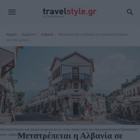
Αρχική
Ευρώπη
Αλβανία
Μετατρέπεται η Αλβανία σε τουριστικό hotspot
όλο τον χρόνο;
Αλβανία
Skenduli House και αγορά αναμνηστικών στην παλιά πόλη του Αργυροκάστρου(Gjirokastër)
Μετατρέπεται η Αλβανία σε
στην Αλβανία | shutterstock