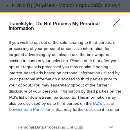
Η άνοιξη (Απρίλιος–Μάιος) παρουσιάζει έντονη
άνοδο.
Travelstyle -
Do Not Process My Personal
Το κλίμα παραμένει πιο ήπιο από άλλους
Information
ευρωπαϊκούς προορισμούς τον χειμώνα.
If you wish to opt-out of the sale, sharing to third parties, or
Αυτό μετατρέπει τη Ριβιέρα σε έναν προορισμό
processing of your personal or sensitive information for
targeted advertising by us, please use the below opt-out
για όσους θέλουν θάλασσα πιο νωρίς ή πιο
section to confirm your selection. Please note that after your
αργά, χωρίς τις καλοκαιρινές τιμές του Ιουλίου–
opt-out request is processed you may continue seeing
interest-based ads based on personal information utilized by
Αυγούστου.
us or personal information disclosed to third parties prior to
your opt-out. You may separately opt-out of the further
City break δυναμική: Τα Τίρανα αλλάζουν
disclosure of your personal information by third parties on the
IAB’s list of downstream participants. This information may
τα δεδομένα
also be disclosed by us to third parties on the
IAB’s List of
Downstream Participants
that may further disclose it to other
third parties.
Please note that this website/app uses one or more Google
Personal Data Processing Opt Outs