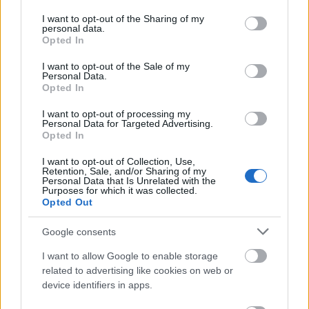
services and may gather and store information including but
not limited to your visit or usage behaviour. You may click to
I want to opt-out of the Sharing of my
personal data.
grant or deny consent to Google and its third-party tags to
Opted In
use your data for below specified purposes in below Google
consent section.
I want to opt-out of the Sale of my
Personal Data.
Opted In
I want to opt-out of processing my
Personal Data for Targeted Advertising.
Opted In
I want to opt-out of Collection, Use,
Retention, Sale, and/or Sharing of my
Personal Data that Is Unrelated with the
Purposes for which it was collected.
Opted Out
Google consents
Άνθρωποι περπατούν μπροστά από το μνημείο Skanderbeg και το τζαμί
I want to allow Google to enable storage
Ethem Bey στα Τίρανα
related to advertising like cookies on web or
device identifiers in apps.
Τα Τίρανα έχουν εξελιχθεί θεαματικά: