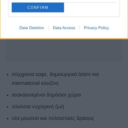
CONFIRM
Data Deletion
Data Access
Privacy Policy
σύγχρονα καφέ, δημιουργικά bistro και
international κουζίνα
ανακαινισμένοι δημόσιοι χώροι
πλούσια νυχτερινή ζωή
νέα μουσεία και πολιτιστικές δράσεις