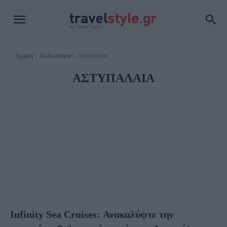
Αρχική
Δωδεκάνησα
Αστυπάλαια
ΑΣΤΥΠΆΛΑΙΑ
ΚΆΛΥΜΝΟΣ
ΚΆΡΠΑΘΟΣ
ΚΑΣΤΕΛΌΡΙΖΟ
ΚΩΣ
ΛΕΙΨΟΊ
ΛΈΡΟΣ
ΝΊΣΥΡΟΣ
ΠΆΤΜΟΣ
ΡΌΔΟΣ
ΣΎΜΗ
ΤΉΛΟΣ
ΧΆΛΚΗ
Infinity Sea Cruises: Ανακαλύψτε την