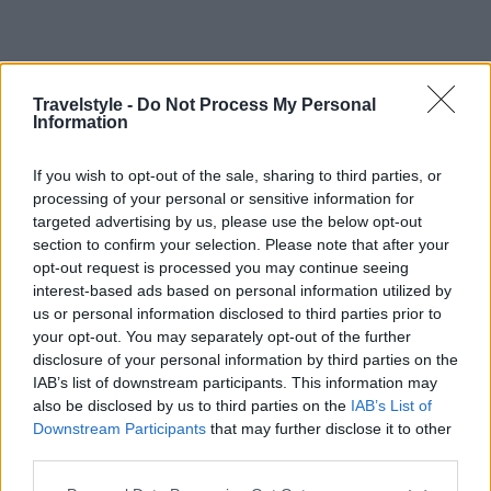
Travelstyle -
Do Not Process My Personal
Information
If you wish to opt-out of the sale, sharing to third parties, or
processing of your personal or sensitive information for
targeted advertising by us, please use the below opt-out
section to confirm your selection. Please note that after your
Αστυπάλαια: Η εντυπωσιακή παραλία Χρυσή
opt-out request is processed you may continue seeing
interest-based ads based on personal information utilized by
Άμμος εκμισθώθηκε για να φτιαχτεί beach bar –
us or personal information disclosed to third parties prior to
Οργή από τους κατοίκους
your opt-out. You may separately opt-out of the further
27 Ιουνίου 2022, 15:13
disclosure of your personal information by third parties on the
IAB’s list of downstream participants. This information may
Αναστάτωση έχει προκαλέσει στη τοπική κοινωνία της Αστυπάλαιας η
also be disclosed by us to third parties on the
IAB’s List of
απόφαση της δημοτικής Αρχής να δώσει προέγκριση για την εκμίσθωση της
Downstream Participants
that may further disclose it to other
Χρυσής Άμμου, μιας από...
third parties.
Please note that this website/app uses one or more Google