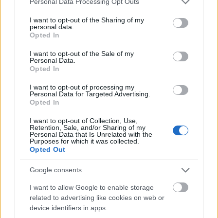
Personal Data Processing Opt Outs
services and may gather and store information including but
not limited to your visit or usage behaviour. You may click to
I want to opt-out of the Sharing of my
personal data.
grant or deny consent to Google and its third-party tags to
Opted In
use your data for below specified purposes in below Google
consent section.
I want to opt-out of the Sale of my
Personal Data.
Opted In
I want to opt-out of processing my
Personal Data for Targeted Advertising.
Opted In
Ένα γραφικό παραδοσιακό κατάλυμα στην
Αστυπάλαια, από τον Τάσο Δούση
I want to opt-out of Collection, Use,
Retention, Sale, and/or Sharing of my
Personal Data that Is Unrelated with the
29 Ιουνίου 2020, 10:59
Purposes for which it was collected.
Opted Out
Αναρωτιέστε ακόμα γιατί πρέπει να επισκεφθείτε την Αστυπάλαια; Για τις
παραλίες, το φαγητό, το ωραιότερο Κάστρο του Αιγαίου, τα πανηγύρια, την
Google consents
ατμόσφαιρα, και όλα όσα...
I want to allow Google to enable storage
related to advertising like cookies on web or
device identifiers in apps.