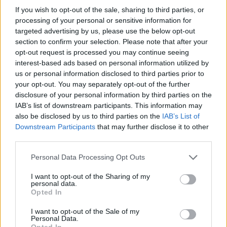
If you wish to opt-out of the sale, sharing to third parties, or
processing of your personal or sensitive information for
targeted advertising by us, please use the below opt-out
section to confirm your selection. Please note that after your
opt-out request is processed you may continue seeing
interest-based ads based on personal information utilized by
us or personal information disclosed to third parties prior to
“Η πολυτέλεια γίνεται προσιτή – Caldera
your opt-out. You may separately opt-out of the further
Collection”: Συναρπαστική διαμονή πολλών
disclosure of your personal information by third parties on the
αστέρων στη Σαντορίνη
IAB’s list of downstream participants. This information may
also be disclosed by us to third parties on the
IAB’s List of
7 Απριλίου 2025, 12:30
Downstream Participants
that may further disclose it to other
H διαμονή στα ξενοδοχεία Caldera Collection Hotels και το Πάσχα στη
third parties.
Σαντορίνη είναι απόλυτα ταυτόσημες έννοιες. Την ωραιότερη αυτή εποχή του
Please note that this website/app uses one or more Google
χρόνου θέλεις να...
Personal Data Processing Opt Outs
services and may gather and store information including but
not limited to your visit or usage behaviour. You may click to
I want to opt-out of the Sharing of my
personal data.
grant or deny consent to Google and its third-party tags to
Opted In
use your data for below specified purposes in below Google
consent section.
I want to opt-out of the Sale of my
Personal Data.
- Advertisement -
Opted In