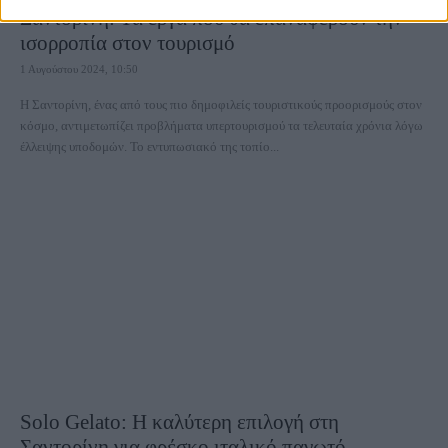
Σαντορίνη: Τα έργα που θα επαναφέρουν την
ισορροπία στον τουρισμό
1 Αυγούστου 2024, 10:50
Η Σαντορίνη, ένας από τους πιο δημοφιλείς τουριστικούς προορισμούς στον
κόσμο, αντιμετωπίζει προβλήματα υπερτουρισμού τα τελευταία χρόνια λόγω
έλλειψης υποδομών. Το εντυπωσιακό της τοπίο...
Solo Gelato: Η καλύτερη επιλογή στη
Σαντορίνη για φρέσκο ιταλικό παγωτό