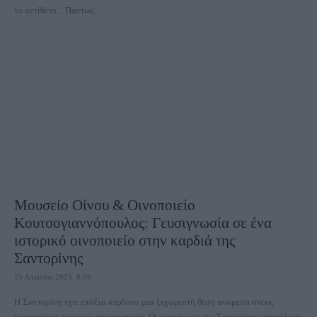
το αντίθετο... Πάντως...
Μουσείο Οίνου & Οινοποιείο
Κουτσογιαννόπουλος: Γευσιγνωσία σε ένα
ιστορικό οινοποιείο στην καρδιά της
Σαντορίνης
15 Απριλίου 2025, 8:00
Η Σαντορίνη έχει επάξια κερδίσει μια ξεχωριστή θέση ανάμεσα στους
κορυφαίους οινικούς προορισμούς. Οι αμπελώνες της Σαντορίνης αποτελούν