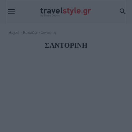
Αρχική
Κυκλάδες
Σαντορίνη
ΣΑΝΤΟΡΊΝΗ
ΑΜΟΡΓΌΣ
ΑΝΆΦΗ
ΆΝΔΡΟΣ
ΑΝΤΊΠΑΡΟΣ
ΔΉΛΟΣ
ΊΟΣ
ΚΈΑ ΤΖΙΆ
ΚΊΜΩΛΟΣ
ΚΟΥΦΟΝΉΣΙΑ
ΚΎΘΝΟΣ
ΜΉΛΟΣ
ΜΎΚΟΝΟΣ
ΝΆΞΟΣ
ΠΆΡΟΣ
ΣΈΡΙΦΟΣ
ΣΊΚΙΝΟΣ
ΣΊΦΝΟΣ
ΣΎΡΟΣ
ΣΧΟΙΝΟΎΣΑ
ΤΉΝΟΣ
ΦΟΛΈΓΑΝΔΡΟΣ