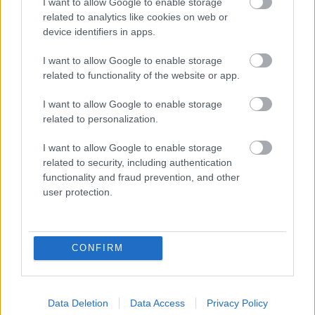
I want to allow Google to enable storage
related to analytics like cookies on web or
device identifiers in apps.
Apanemo Hotel & Suites: Ένα πολυτελές resort
για premium διαμονή με θέα το απέραντο
I want to allow Google to enable storage
γαλάζιο
related to functionality of the website or app.
26 Μαρτίου 2025, 18:00
I want to allow Google to enable storage
related to personalization.
Η άνετη και ξεκούραστη διαμονή αποτελεί το κλειδί για να απολαύσουμε στο
έπακρο τις διακοπές μας κάθε εποχή του χρόνου. Το Πάσχα πλησιάζει και...
I want to allow Google to enable storage
related to security, including authentication
functionality and fraud prevention, and other
user protection.
CONFIRM
Data Deletion
Data Access
Privacy Policy