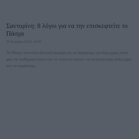
Σαντορίνη: 8 λόγοι για να την επισκεφτείτε το
Πάσχα
30 Απριλίου 2024, 14:01
Το Πάσχα αποτελεί ιδανική αφορµή για να αφήσουµε για λίγες µέρες πίσω
µας την καθημερινότητα και το «κλεινόν άστυ», να επισκεφτούµε άλλα µέρη
και να περάσουµε...