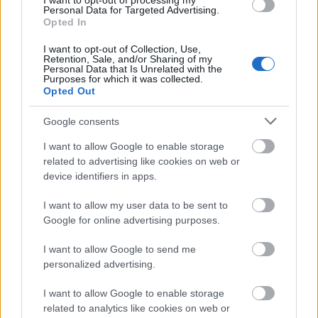
I want to opt-out of processing my
Personal Data for Targeted Advertising.
Opted In
I want to opt-out of Collection, Use,
Retention, Sale, and/or Sharing of my
Personal Data that Is Unrelated with the
Purposes for which it was collected.
Opted Out
Διακοπές στην Πελοπόννησο; Ο Τάσος Δούσης
προτείνει 3 ξενοδοχεία στην όμορφη
Google consents
Κυπαρισσία με άριστη βαθμολογία και τιμή
I want to allow Google to enable storage
μέχρι €61!
related to advertising like cookies on web or
16 Ιουλίου 2021, 14:39
device identifiers in apps.
Παραθαλάσσια μέρη στην ηπειρωτική Ελλάδα υπάρχουν σχεδόν παντού,
I want to allow my user data to be sent to
πράγμα που σημαίνει ότι δεν χρειάζεστε απαραίτητα καράβι για να φτάσετε
Google for online advertising purposes.
σε όμορφους καλοκαιρινούς προορισμούς. Άλλωστε πολλοί...
I want to allow Google to send me
personalized advertising.
I want to allow Google to enable storage
related to analytics like cookies on web or
- Advertisement -