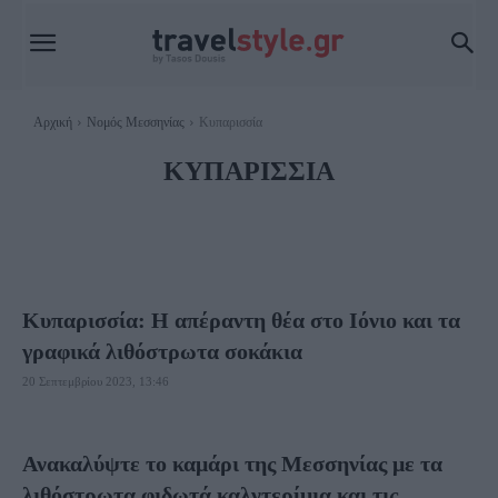
Αρχική
Νομός Μεσσηνίας
Κυπαρισσία
ΚΥΠΑΡΙΣΣΊΑ
ΚΑΛΑΜΆΤΑ
ΚΑΡΔΑΜΎΛΗ
ΠΎΛΟΣ
Κυπαρισσία: Η απέραντη θέα στο Ιόνιο και τα
γραφικά λιθόστρωτα σοκάκια
20 Σεπτεμβρίου 2023, 13:46
Ανακαλύψτε το καμάρι της Μεσσηνίας με τα
λιθόστρωτα φιδωτά καλντερίμια και τις