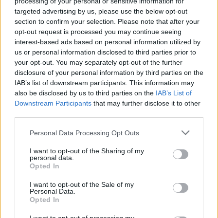
processing of your personal or sensitive information for
targeted advertising by us, please use the below opt-out
section to confirm your selection. Please note that after your
opt-out request is processed you may continue seeing
interest-based ads based on personal information utilized by
us or personal information disclosed to third parties prior to
your opt-out. You may separately opt-out of the further
disclosure of your personal information by third parties on the
Ταξίδι στην όμορφη Κυπαρισσία με τα
IAB’s list of downstream participants. This information may
λιθόστρωτα σοκάκια και την απέραντη θέα στο
also be disclosed by us to third parties on the
IAB’s List of
Ιόνιο
Downstream Participants
that may further disclose it to other
third parties.
6 Σεπτεμβρίου 2021, 15:45
Η Κυπαρισσία είναι χτισμένη σε αμφιθεατρική θέση στη Μεσσηνία και
Please note that this website/app uses one or more Google
Personal Data Processing Opt Outs
απλώνεται από τους πρόποδες του όρους Αιγάλεω έως τα νερά του Ιονίου. Η
services and may gather and store information including but
όμορφη αυτή κωμόπολη συνδυάζει...
not limited to your visit or usage behaviour. You may click to
I want to opt-out of the Sharing of my
personal data.
grant or deny consent to Google and its third-party tags to
Opted In
use your data for below specified purposes in below Google
consent section.
I want to opt-out of the Sale of my
Personal Data.
Opted In