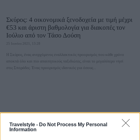
Σκύρος: 4 οικονομικά ξενοδοχεία με τιμή μέχρι
€53 και άριστη βαθμολογία για διακοπές τον
Ιούλιο από τον Τάσο Δούση
25 Ιουνίου 2021, 13:28
Η Σκύρος, ένας ανερχόμενος εναλλακτικός προορισμός που κάθε χρόνο
αποκτά όλο και πιο απαιτητικούς ταξιδιώτες, είναι το μεγαλύτερο νησί
στις Σποράδες. Ένας προορισμός ιδανικός για όσους...
Travelstyle -
Do Not Process My Personal
Information