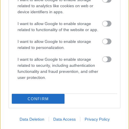
related to analytics like cookies on web or
Η Σκύρος είναι το μεγαλύτερο νησί των Σποράδων, που συνδυάζει την
device identifiers in apps.
ομορφιά της Εύβοιας και τον αιγαιοπελαγίτικο αέρα, και όλοι θέλουν να
επισκεφθούν το...
I want to allow Google to enable storage
related to functionality of the website or app.
I want to allow Google to enable storage
related to personalization.
I want to allow Google to enable storage
related to security, including authentication
functionality and fraud prevention, and other
user protection.
Ποιο νησί στην κυριολεξία “βούλιαξε” το
CONFIRM
τριήμερο του Αγίου Πνεύματος;
10 Ιουνίου 2020, 10:17
Data Deletion
Data Access
Privacy Policy
Παρά την αυξημένη ανησυχία των ταξιδιωτών λόγω της πανδημίας του