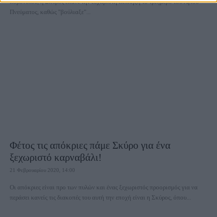
κορονοϊού, η Σκύρος έκανε την ευχάριστη έκπληξη το τριήμερο του Αγίου
Πνεύματος, καθώς "βούλιαξε"...
Φέτος τις απόκριες πάμε Σκύρο για ένα
ξεχωριστό καρναβάλι!
21 Φεβρουαρίου 2020, 14:00
Οι απόκριες είναι προ των πυλών και ένας ξεχωριστός προορισμός για να
περάσει κανείς τις διακοπές του αυτή την εποχή είναι η Σκύρος, όπου...