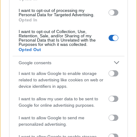
I want to opt-out of processing my
Personal Data for Targeted Advertising.
Opted In
I want to opt-out of Collection, Use,
Retention, Sale, and/or Sharing of my
Personal Data that Is Unrelated with the
Purposes for which it was collected.
Opted Out
Google consents
I want to allow Google to enable storage
related to advertising like cookies on web or
device identifiers in apps.
I want to allow my user data to be sent to
Google for online advertising purposes.
Το νησί που όλοι θέλουν να επισκεφθούν το
I want to allow Google to send me
personalized advertising.
φθινόπωρο!
24 Σεπτεμβρίου 2020, 17:56
I want to allow Google to enable storage