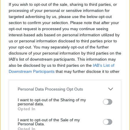
If you wish to opt-out of the sale, sharing to third parties, or
processing of your personal or sensitive information for
Σκύρος: Οι λόγοι που θα σε πείσουν να τη
targeted advertising by us, please use the below opt-out
βάλεις στη λίστα των καλοκαιρινών διακοπών
section to confirm your selection. Please note that after your
σου!
opt-out request is processed you may continue seeing
interest-based ads based on personal information utilized by
15 Ιουνίου 2021, 10:22
us or personal information disclosed to third parties prior to
Η Σκύρος, ένας ανερχόμενος εναλλακτικός προορισμός που κάθε χρόνο
your opt-out. You may separately opt-out of the further
αποκτά όλο και πιο απαιτητικούς ταξιδιώτες, είναι το μεγαλύτερο νησί στις
disclosure of your personal information by third parties on the
Σποράδες. Ένας προορισμός ιδανικός...
IAB’s list of downstream participants. This information may
also be disclosed by us to third parties on the
IAB’s List of
Downstream Participants
that may further disclose it to other
third parties.
Please note that this website/app uses one or more Google
Personal Data Processing Opt Outs
- Advertisement -
services and may gather and store information including but
not limited to your visit or usage behaviour. You may click to
I want to opt-out of the Sharing of my
personal data.
grant or deny consent to Google and its third-party tags to
Opted In
use your data for below specified purposes in below Google
consent section.
I want to opt-out of the Sale of my
Personal Data.
Opted In