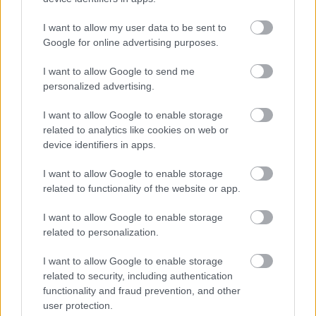
I want to allow my user data to be sent to
Google for online advertising purposes.
I want to allow Google to send me
Around Αράχωβα… Οι καλύτερες στάσεις για
personalized advertising.
φαγητό!
I want to allow Google to enable storage
7 Ιανουαρίου 2019, 12:10
related to analytics like cookies on web or
device identifiers in apps.
Αναχωρώντας από την αγαπημένη Αράχωβα επισκεφτήκαμε μέρη γύρω της
στα οποία κάναμε και μία γευστική στάση. Σας παρουσιάζουμε τα
I want to allow Google to enable storage
αγαπημένα μας σημεία για φαγητό...
related to functionality of the website or app.
I want to allow Google to enable storage
related to personalization.
I want to allow Google to enable storage
- Advertisement -
related to security, including authentication
functionality and fraud prevention, and other
user protection.