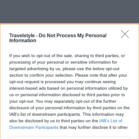
Travelstyle -
Do Not Process My Personal
Information
If you wish to opt-out of the sale, sharing to third parties, or
Χάρμαινα: Η συνοικία της Άμφισσας που
processing of your personal or sensitive information for
targeted advertising by us, please use the below opt-out
μοιάζει με σκηνικό ταινίας εποχής…
section to confirm your selection. Please note that after your
Ανακαλύψτε την μέσα από εντυπωσιακές
opt-out request is processed you may continue seeing
φωτογραφίες
interest-based ads based on personal information utilized by
23 Φεβρουαρίου 2021, 14:27
us or personal information disclosed to third parties prior to
your opt-out. You may separately opt-out of the further
Είναι αυτές οι όµορφες, αναπάντεχες εικόνες που έχει να µας χαρίσει
disclosure of your personal information by third parties on the
απλόχερα η χώρα µας σε κάθε γωνιά της, αρκεί να ψάξουµε... Κάπως έτσι...
IAB’s list of downstream participants. This information may
also be disclosed by us to third parties on the
IAB’s List of
Downstream Participants
that may further disclose it to other
third parties.