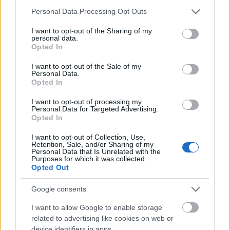
Please note that this website/app uses one or more Google
Personal Data Processing Opt Outs
services and may gather and store information including but
not limited to your visit or usage behaviour. You may click to
I want to opt-out of the Sharing of my
personal data.
grant or deny consent to Google and its third-party tags to
Opted In
use your data for below specified purposes in below Google
consent section.
I want to opt-out of the Sale of my
Personal Data.
Opted In
Άμφισσα: Όλοι οι λόγοι για να τη βάλεις στη
I want to opt-out of processing my
λίστα σου!
Personal Data for Targeted Advertising.
Opted In
18 Οκτωβρίου 2019, 12:00
I want to opt-out of Collection, Use,
Η Άμφισσα, σε απόσταση µολις 30’ από την Αράχωβα, αποτελεί την cool
Retention, Sale, and/or Sharing of my
πρωτεύουσα της Φωκίδας που µας δίνει την ιδανική αφορµή για ένα daily...
Personal Data that Is Unrelated with the
Purposes for which it was collected.
Opted Out
Google consents
I want to allow Google to enable storage
related to advertising like cookies on web or
device identifiers in apps.