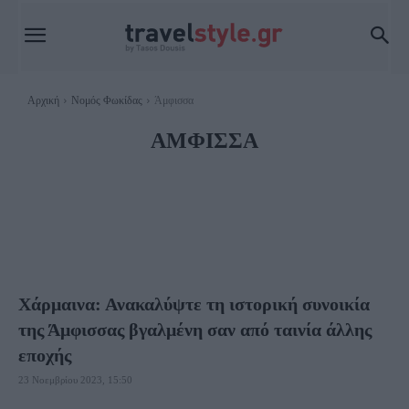
Αρχική
Νομός Φωκίδας
Άμφισσα
ΆΜΦΙΣΣΑ
ΑΓΌΡΙΑΝΗ
ΓΑΛΑΞΊΔΙ
ΔΕΛΦΟΊ
ΙΤΕΑ
ΦΑΓΗΤΌ ΠΟΛΎΔΡΟΣΟΣ
Χάρμαινα: Ανακαλύψτε τη ιστορική συνοικία
της Άμφισσας βγαλμένη σαν από ταινία άλλης
εποχής
23 Νοεμβρίου 2023, 15:50