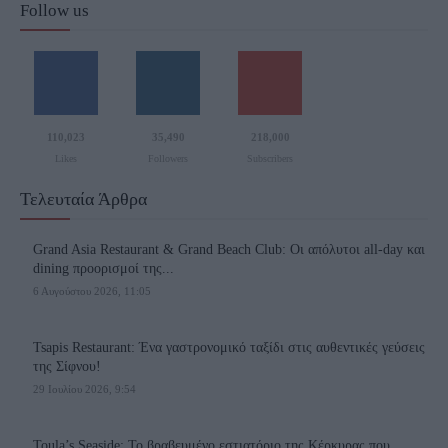
Follow us
110,023
35,490
218,000
Likes
Followers
Subscribers
Τελευταία Άρθρα
Grand Asia Restaurant & Grand Beach Club: Οι απόλυτοι all-day και
dining προορισμοί της...
6 Αυγούστου 2026, 11:05
Tsapis Restaurant: Ένα γαστρονομικό ταξίδι στις αυθεντικές γεύσεις
της Σίφνου!
29 Ιουλίου 2026, 9:54
Toula’s Seaside: Το βραβευμένο εστιατόριο της Κέρκυρας που