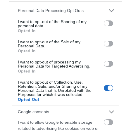
Please note that this website/app uses one or more Google
Personal Data Processing Opt Outs
services and may gather and store information including but
not limited to your visit or usage behaviour. You may click to
I want to opt-out of the Sharing of my
personal data.
Αίγυπτος
grant or deny consent to Google and its third-party tags to
Opted In
use your data for below specified purposes in below Google
Πυραμίδες της Αιγύπτου: Νέα μελέτη αλλάζει τα δεδομένα για
consent section.
I want to opt-out of the Sale of my
το πώς δημιουργήθηκαν
Personal Data.
Opted In
10 Οκτωβρίου 2025, 14:23
Η πρόσφατη μελέτη που δημοσιεύθηκε στο PLOS ONE και φιλοξενήθηκε
I want to opt-out of processing my
ευρέως από διεθνή μέσα...
Personal Data for Targeted Advertising.
Opted In
I want to opt-out of Collection, Use,
Retention, Sale, and/or Sharing of my
Personal Data that Is Unrelated with the
Purposes for which it was collected.
Opted Out
Google consents
I want to allow Google to enable storage
Αίγυπτος
related to advertising like cookies on web or