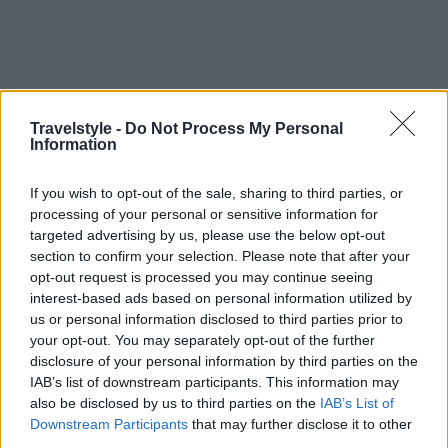
Travelstyle -
Do Not Process My Personal
Information
If you wish to opt-out of the sale, sharing to third parties, or
Αίγυπτος
processing of your personal or sensitive information for
targeted advertising by us, please use the below opt-out
Νέα εντυπωσιακή ανακάλυψη στην Αίγυπτο: Ενδείξεις για
section to confirm your selection. Please note that after your
«μυστική είσοδο» σε Πυραμίδα της Γκίζας
opt-out request is processed you may continue seeing
12 Νοεμβρίου 2025, 14:46
interest-based ads based on personal information utilized by
Τελικά, η Αίγυπτος δεν παύει ποτέ να εκπλήσσει την αρχαιολογική
us or personal information disclosed to third parties prior to
κοινότητα. Νέα ευρήματα που...
your opt-out. You may separately opt-out of the further
disclosure of your personal information by third parties on the
IAB’s list of downstream participants. This information may
also be disclosed by us to third parties on the
IAB’s List of
Downstream Participants
that may further disclose it to other
third parties.