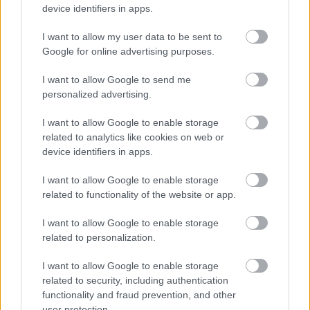
device identifiers in apps.
Η Αίγυπτος ανοίγει ξανά για το κοινό έναν από τους πιο
μεγαλοπρεπείς & ιστορικούς τάφους Φαραώ στην Κοιλάδα των
I want to allow my user data to be sent to
Βασιλέων
Google for online advertising purposes.
6 Οκτωβρίου 2025, 10:24
Ένα από τα πιο εντυπωσιακά και ιστορικά μνημεία της αρχαίας Αιγύπτου
I want to allow Google to send me
άνοιξε και πάλι...
personalized advertising.
I want to allow Google to enable storage
related to analytics like cookies on web or
device identifiers in apps.
I want to allow Google to enable storage
related to functionality of the website or app.
I want to allow Google to enable storage
related to personalization.
Travel News
Αίγυπτος: Ανοίγει τις πόρτες του το νέο εμβληματικό μουσείο
I want to allow Google to enable storage
της χώρας κοντά στις Πυραμίδες
related to security, including authentication
functionality and fraud prevention, and other
7 Αυγούστου 2025, 9:41
user protection.
Η Αίγυπτος ετοιμάζεται να εγκαινιάσει επίσημα το Μεγάλο Αιγυπτιακό