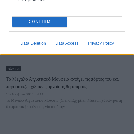
Μουσείο την 1η Νοεμβρίου, μετά...
CONFIRM
Data Deletion
Data Access
Privacy Policy
Αίγυπτος
Το Μεγάλο Αιγυπτιακό Μουσείο ανοίγει τις πόρτες του και
παρουσιάζει χιλιάδες αρχαίους θησαυρούς
16 Οκτωβρίου 2024, 14:14
Το Μεγάλο Αιγυπτιακό Μουσείο (Grand Egyptian Museum) ξεκίνησε τη
δοκιμαστική του λειτουργία αυτή την...