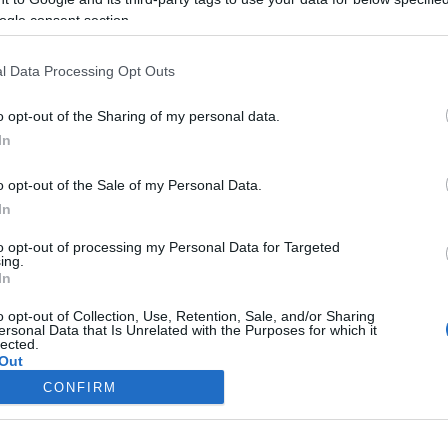
ogle consent section.
l Data Processing Opt Outs
Trip Ideas
Save the date: Όλες οι εκδηλώσεις της χρονιάς στην
o opt-out of the Sharing of my personal data.
Αράχωβα αλλά και γύρω της!
In
3 Ιανουαρίου 2019, 11:37
Κάθε εποχή έχει ξεχωριστή χάρη στην Αράχωβα! H αλήθεια όμως
o opt-out of the Sale of my Personal Data.
είναι ότι η γοητεία...
In
to opt-out of processing my Personal Data for Targeted
ing.
In
o opt-out of Collection, Use, Retention, Sale, and/or Sharing
ersonal Data that Is Unrelated with the Purposes for which it
lected.
Out
CONFIRM
consents