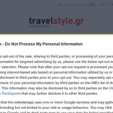
C
Κυριακή, 9 Αυγούστου, 2026
32.7
A
ΤΑΣΟΣ ΔΟΥΣΗΣ
e -
Do Not Process My Personal Information
to opt-out of the sale, sharing to third parties, or processing of your per
formation for targeted advertising by us, please use the below opt-out s
r selection. Please note that after your opt-out request is processed y
Αμφίκλεια
eing interest-based ads based on personal information utilized by us or
disclosed to third parties prior to your opt-out. You may separately opt-
losure of your personal information by third parties on the IAB’s list of
. This information may also be disclosed by us to third parties on the
IA
Participants
that may further disclose it to other third parties.
 that this website/app uses one or more Google services and may gath
including but not limited to your visit or usage behaviour. You may click 
 to Google and its third-party tags to use your data for below specifi