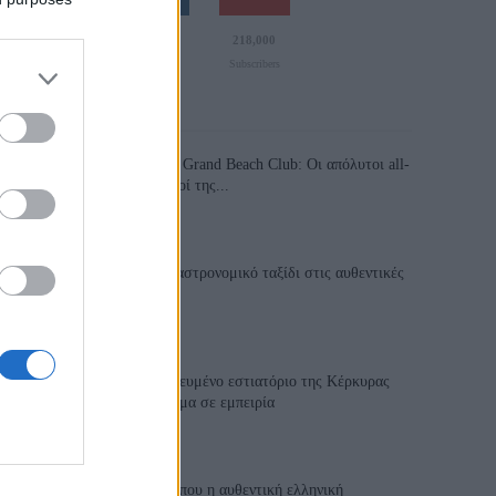
110,023
35,490
218,000
Likes
Followers
Subscribers
Τελευταία Άρθρα
Grand Asia Restaurant & Grand Beach Club: Οι απόλυτοι all-
day και dining προορισμοί της...
6 Αυγούστου 2026, 11:05
Tsapis Restaurant: Ένα γαστρονομικό ταξίδι στις αυθεντικές
γεύσεις της Σίφνου!
29 Ιουλίου 2026, 9:54
Toula’s Seaside: Το βραβευμένο εστιατόριο της Κέρκυρας
που μετατρέπει κάθε γεύμα σε εμπειρία
28 Ιουλίου 2026, 11:05
Cavos Restaurant: Εκεί όπου η αυθεντική ελληνική