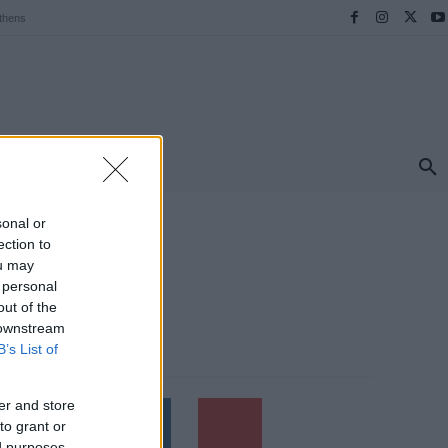
thens
ΠΡΟΟΡΙΣΜΟΙ
ΕΛΛΑΔΑ
TRAVEL
MORE
sonal or
ection to
ou may
 personal
out of the
 downstream
B’s List of
Follow us
er and store
to grant or
ed purposes