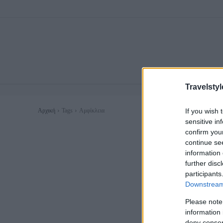
Travelstyl
If you wish 
Αρχική
Tags
Αμφίκλεια
sensitive in
confirm you
continue se
information 
further disc
participants
Downstream 
Please note
information 
deny consent