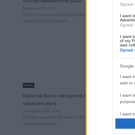
υπέροχα παραθαλάσσια χωριά
Opted 
8 Απριλίου 2024, 15:49
Η άνοιξη είναι μια εξαιρετική περίοδος που δίνει την κατάλληλη
I want 
Advertis
αφορμή, σε όσους μπορούν,...
Opted 
I want t
of my P
was col
Opted 
Google 
I want t
web or d
Βόλος
I want t
Πήλιο και Βόλος επανέρχονται δυναμικά στον
purpose
τουριστικό χάρτη
7 Δεκεμβρίου 2023, 11:48
I want 
Σε πλήρη ετοιμότητα βρίσκεται το Πήλιο και ο Βόλος για την
ασφαλή υποδοχή και...
I want t
web or d