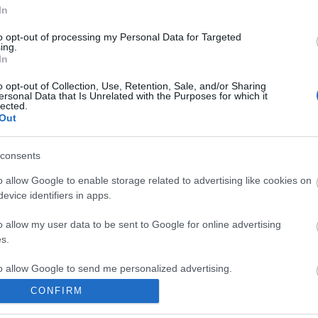
αγγίζει τη θάλασσα και από την άλλη το αγκαλιάζει η
In
φύση
to opt-out of processing my Personal Data for Targeted
5 Απριλίου 2024, 16:16
ing.
Το Πήλιο φημίζεται για την γραφικότητά του αλλά και για το
In
σύνολο των παραδοσιακών του οικισμών που...
o opt-out of Collection, Use, Retention, Sale, and/or Sharing
ersonal Data that Is Unrelated with the Purposes for which it
lected.
Out
consents
o allow Google to enable storage related to advertising like cookies on
evice identifiers in apps.
Trip Ideas
o allow my user data to be sent to Google for online advertising
Πήλιο: Δεν από τα πιο γνωστά χωριά του είναι όμως από
s.
τα πιο όμορφα και χαρακτηρισμένος παραδοσιακός
οικισμός
to allow Google to send me personalized advertising.
25 Οκτωβρίου 2022, 13:03
CONFIRM
Το Πήλιο είναι ένας υπέροχος προορισμός για όλο τον χρόνο και σε
o allow Google to enable storage related to analytics like cookies on
κάθε ευκαιρία που έχουμε...
evice identifiers in apps.