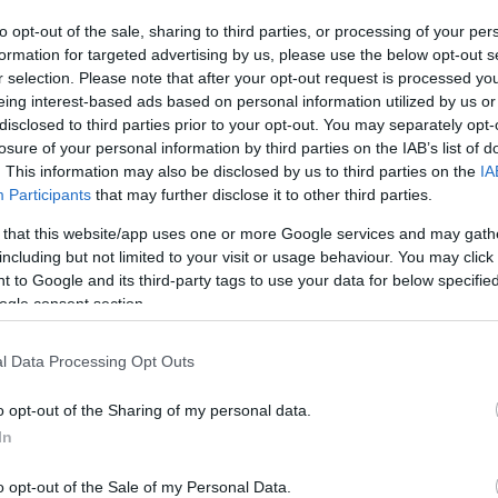
to opt-out of the sale, sharing to third parties, or processing of your per
formation for targeted advertising by us, please use the below opt-out s
r selection. Please note that after your opt-out request is processed y
Πήλιο
eing interest-based ads based on personal information utilized by us or
Τι να κάνετε στο Πήλιο – 15 κορυφαίες εμπειρίες στο
disclosed to third parties prior to your opt-out. You may separately opt-
losure of your personal information by third parties on the IAB’s list of
βουνό των Κενταύρων
. This information may also be disclosed by us to third parties on the
IA
5 Δεκεμβρίου 2024, 12:03
Participants
that may further disclose it to other third parties.
Χειμώνας και τι ωραιότερο από μια εκδρομή στο βουνό... σε κάποιο
γραφικό ορεινό χωριό...
 that this website/app uses one or more Google services and may gath
including but not limited to your visit or usage behaviour. You may click 
 to Google and its third-party tags to use your data for below specifi
ogle consent section.
l Data Processing Opt Outs
o opt-out of the Sharing of my personal data.
Πήλιο
In
Άφησσος: Το όμορφο χωριό του Πηλίου που από τη μια
o opt-out of the Sale of my Personal Data.