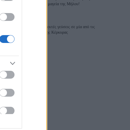
γαστρονομία συναντά τη μαγεία της Μήλου!
28 Ιουλίου 2026, 10:58
Aiolia Avlaki Corfu: Εκλεκτές γεύσεις σε μία από τις
ομορφότερες παραλίες της Κέρκυρας
28 Ιουλίου 2026, 10:50