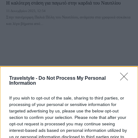
Η καλύτερη στάση για παγωτό στην καρδιά του Ναυπλίου
11 Δεκεμβρίου 2025, 12:54
Στην πανέμορφη Παλιά Πόλη του Ναυπλίου, ανάμεσα στα γραφικά σοκάκια
και λίγα βήματα από...
Travelstyle -
Do Not Process My Personal
Information
Αθήνα
If you wish to opt-out of the sale, sharing to third parties, or
Πού θα φας το καλύτερο παγωτό στην Αθήνα
processing of your personal or sensitive information for
25 Ιουνίου 2025, 8:40
targeted advertising by us, please use the below opt-out
Όταν το παγωτό γίνεται τέχνη: 3 gelaterie στην Αθήνα που αξίζει να
section to confirm your selection. Please note that after your
επισκεφτείτε! Σε κάθε γειτονιά...
opt-out request is processed you may continue seeing
interest-based ads based on personal information utilized by
us or personal information disclosed to third parties prior to