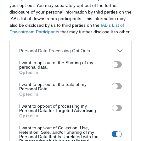
your opt-out. You may separately opt-out of the further
disclosure of your personal information by third parties on the
IAB’s list of downstream participants. This information may
also be disclosed by us to third parties on the
IAB’s List of
Downstream Participants
that may further disclose it to other
third parties.
Φλωρεντία
Please note that this website/app uses one or more Google
Personal Data Processing Opt Outs
services and may gather and store information including but
11 μέρη στη Φλωρεντία για το καλύτερο gelato
not limited to your visit or usage behaviour. You may click to
I want to opt-out of the Sharing of my
personal data.
10 Μαρτίου 2025, 15:26
grant or deny consent to Google and its third-party tags to
Opted In
Σε ένα ταξίδι στη Φλωρεντία υπάρχουν πολλά πράγματα να κάνετε και να
use your data for below specified purposes in below Google
δείτε, να...
consent section.
I want to opt-out of the Sale of my
Personal Data.
Opted In
I want to opt-out of processing my
Personal Data for Targeted Advertising.
Opted In
I want to opt-out of Collection, Use,
Retention, Sale, and/or Sharing of my
Personal Data that Is Unrelated with the
Purposes for which it was collected.