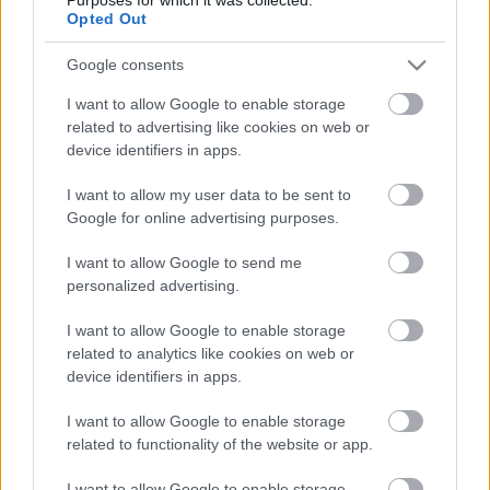
Opted Out
Ρώμη
Πού θα φάτε στη Ρώμη το καλύτερο gelato
Google consents
22 Νοεμβρίου 2024, 11:53
I want to allow Google to enable storage
Σε ένα city break στη Ρώμη, υπάρχουν πολλά πράγματα να κάνετε και να
related to advertising like cookies on web or
δείτε, να...
device identifiers in apps.
I want to allow my user data to be sent to
Google for online advertising purposes.
I want to allow Google to send me
personalized advertising.
I want to allow Google to enable storage
related to analytics like cookies on web or
Food & Travel
device identifiers in apps.
Η ιταλική πόλη που θέλει να απαγορεύσει την πώληση πίτσας
I want to allow Google to enable storage
και gelato μετά τα μεσάνυχτα
related to functionality of the website or app.
26 Απριλίου 2024, 10:10
Η περιπλάνηση στα πλακόστρωτα δρομάκια του Μιλάνου αναζητώντας ένα
I want to allow Google to enable storage