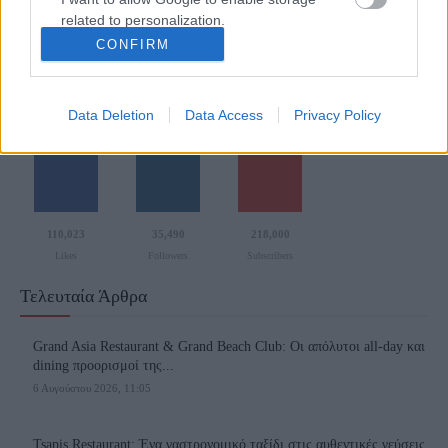
geleto αργά τη νύχτα είναι...
related to personalization.
CONFIRM
I want to allow Google to enable storage
related to security, including authentication
functionality and fraud prevention, and other
Follow us
Data Deletion
Data Access
Privacy Policy
user protection.
110,023
35,490
218,000
Likes
Followers
Subscribers
Τελευταία Άρθρα
Grand Asia Restaurant & Grand Beach Club: Οι απόλυτοι all-day και
dining προορισμοί της...
6 Αυγούστου 2026, 11:05
Tsapis Restaurant: Ένα γαστρονομικό ταξίδι στις αυθεντικές γεύσεις