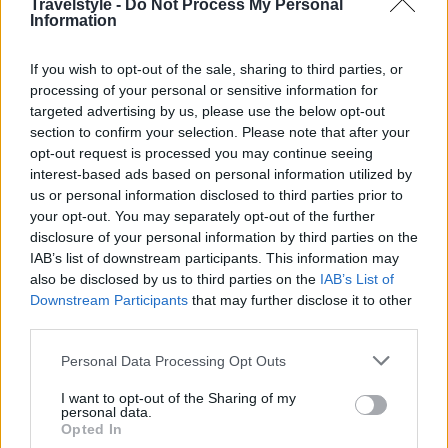
Travelstyle -
Do Not Process My Personal
Information
If you wish to opt-out of the sale, sharing to third parties, or
processing of your personal or sensitive information for
Ελλάδα
targeted advertising by us, please use the below opt-out
Ανοιξιάτικο island hopping: Νησιά σε κοντινή απόσταση από
section to confirm your selection. Please note that after your
την Αθήνα ιδανικά για αυτή την εποχή
opt-out request is processed you may continue seeing
interest-based ads based on personal information utilized by
3 Απριλίου 2024, 12:26
us or personal information disclosed to third parties prior to
Άνοιξη είναι, το καλοκαίρι πλησιάζει και τι καλύτερο από το να ξεφύγετε για
your opt-out. You may separately opt-out of the further
λίγο...
disclosure of your personal information by third parties on the
IAB’s list of downstream participants. This information may
also be disclosed by us to third parties on the
IAB’s List of
Downstream Participants
that may further disclose it to other
third parties.
Please note that this website/app uses one or more Google
Personal Data Processing Opt Outs
services and may gather and store information including but
not limited to your visit or usage behaviour. You may click to
I want to opt-out of the Sharing of my
personal data.
grant or deny consent to Google and its third-party tags to
Trip Ideas
Opted In
use your data for below specified purposes in below Google