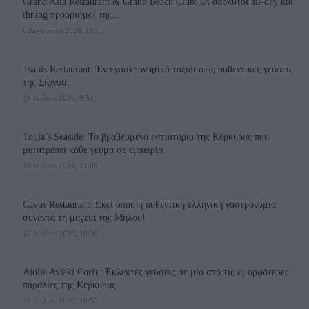
Grand Asia Restaurant & Grand Beach Club: Οι απόλυτοι all-day και
dining προορισμοί της...
6 Αυγούστου 2026, 11:05
Tsapis Restaurant: Ένα γαστρονομικό ταξίδι στις αυθεντικές γεύσεις
της Σίφνου!
29 Ιουλίου 2026, 9:54
Toula’s Seaside: Το βραβευμένο εστιατόριο της Κέρκυρας που
μετατρέπει κάθε γεύμα σε εμπειρία
28 Ιουλίου 2026, 11:05
Cavos Restaurant: Εκεί όπου η αυθεντική ελληνική γαστρονομία
συναντά τη μαγεία της Μήλου!
28 Ιουλίου 2026, 10:58
Aiolia Avlaki Corfu: Εκλεκτές γεύσεις σε μία από τις ομορφότερες
παραλίες της Κέρκυρας
28 Ιουλίου 2026, 10:50