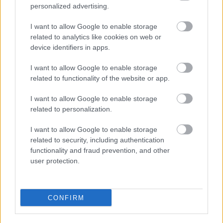
personalized advertising.
I want to allow Google to enable storage
related to analytics like cookies on web or
device identifiers in apps.
I want to allow Google to enable storage
related to functionality of the website or app.
I want to allow Google to enable storage
Trip Ideas
related to personalization.
Αίγινα: Εκδρομή ακόμα και μονοήμερη στο πανέμορφο νησί
I want to allow Google to enable storage
που βρίσκεται μόλις μια ώρα από την Αθήνα
related to security, including authentication
29 Απριλίου 2022, 15:00
functionality and fraud prevention, and other
Αν σκέφτεστε να φύγετε το τριήμερο, ή ακόμα και μια μονοήμερη εκδρομή, η
user protection.
Αίγινα...
CONFIRM