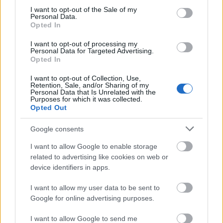
Το νησί του Αιγαίου, ένας μικρός παράδεισος επί γης με τις 99
consent section.
I want to opt-out of the Sale of my
Personal Data.
καταγάλανες παραλίες
Opted In
17 Ιουνίου 2022, 11:30
Είναι ένα μικρό νησί του Αιγαίου που μοιάζει κυριολεκτικά με παράδεισο
I want to opt-out of processing my
Personal Data for Targeted Advertising.
επί γης, ένας...
Opted In
I want to opt-out of Collection, Use,
Retention, Sale, and/or Sharing of my
Personal Data that Is Unrelated with the
Purposes for which it was collected.
Opted Out
Google consents
I want to allow Google to enable storage
related to advertising like cookies on web or
Trip Ideas
device identifiers in apps.
Όμορφα, κοντινά στην Αθήνα νησιά για υπέροχα
Σαββατοκύριακα – Από τον Τάσο Δούση
I want to allow my user data to be sent to
Google for online advertising purposes.
4 Μαΐου 2022, 11:41
Φύγαμε για εκδρομή! Ξεσκεπάσαµε τα πιο αγαπηµένα και κοντινά νησιά
I want to allow Google to send me
στην πρωτεύουσα. Επικεντρωθήκαµε στα…...