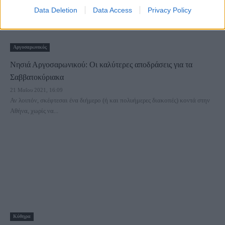
Data Deletion
Data Access
Privacy Policy
Αργοσαρωνικός
Νησιά Αργοσαρωνικού: Οι καλύτερες αποδράσεις για τα
Σαββατοκύριακα
21 Μαΐου 2021, 16:09
Αν λοιπόν, σκέφτεσαι ένα διήμερο (ή και πολυήμερες διακοπές) κοντά στην
Αθήνα, χωρίς να...
Κύθηρα