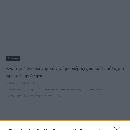
Αγκίστρι
Αγκίστρι: Ένα οικονομικό νησί με υπέροχες παραλίες μόλις μια
ώρα από την Αθήνα
2 Μαΐου 2024, 12:14
Το Αγκίστρι µε τη νησιώτικη αύρα του είναι ένας από τους πλέον
περιζήτητους προορισµούς για τους...