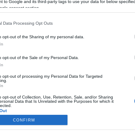
 to Google and its third-party tags to use your data for below specifi
ogle consent section.
Travel News
l Data Processing Opt Outs
Αυστρία: Δίνει τέλος στο lockdown που είχε επιβάλει για
o opt-out of the Sharing of my personal data.
τους ανεμβολίαστους πολίτες
In
26 Ιανουαρίου 2022, 15:28
Το lockdown της Αυστρίας για όσους δεν είναι πλήρως
o opt-out of the Sale of my Personal Data.
εμβολιασμένοι έναντι της Covid-19 θα...
In
to opt-out of processing my Personal Data for Targeted
ing.
In
o opt-out of Collection, Use, Retention, Sale, and/or Sharing
ersonal Data that Is Unrelated with the Purposes for which it
lected.
Out
Travel News
CONFIRM
consents
Covid-19: Oι επιπτώσεις της μετάλλαξης Όμικρον στις