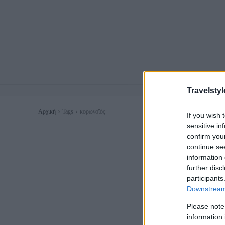
Travelstyl
Αρχική
Tags
κορωνοϊός
If you wish 
sensitive in
confirm you
continue se
information 
further disc
participants
Downstream 
Please note
information 