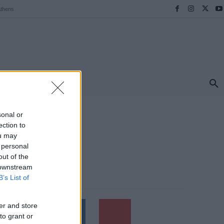
thens
ΠΡΟΟΡΙΣΜΟΙ
ΕΛΛΑΔΑ
TRAVEL
MORE
sonal or
ection to
ou may
 personal
out of the
 downstream
B’s List of
Follow us
er and store
to grant or