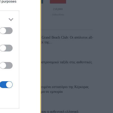
ed purposes
110,023
35,490
218,000
Likes
Followers
Subscribers
Τελευταία Άρθρα
Grand Asia Restaurant & Grand Beach Club: Οι απόλυτοι all-
day και dining προορισμοί της...
6 Αυγούστου 2026, 11:05
Tsapis Restaurant: Ένα γαστρονομικό ταξίδι στις αυθεντικές
γεύσεις της Σίφνου!
29 Ιουλίου 2026, 9:54
Toula’s Seaside: Το βραβευμένο εστιατόριο της Κέρκυρας
που μετατρέπει κάθε γεύμα σε εμπειρία
28 Ιουλίου 2026, 11:05
Cavos Restaurant: Εκεί όπου η αυθεντική ελληνική