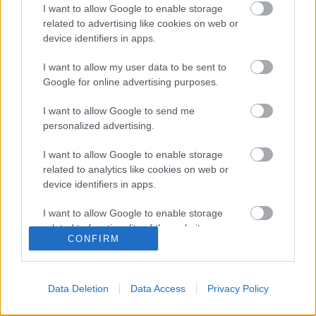
I want to allow Google to enable storage
related to advertising like cookies on web or
device identifiers in apps.
Video
I want to allow my user data to be sent to
Google for online advertising purposes.
Ένας… άγνωστος ελληνικός παράδεισος! Ο “κρυμμένος
θησαυρός” της Αιτωλοακαρνανίας!
I want to allow Google to send me
27 Ιουνίου 2019, 9:31
personalized advertising.
Η Αιτωλοακαρνανία έχει πολλούς θησαυρούς, αλλά έναν τον κρατάει καλά
κρυμμένο αφού λίγοι τον...
I want to allow Google to enable storage
related to analytics like cookies on web or
device identifiers in apps.
I want to allow Google to enable storage
Follow us
related to functionality of the website or app.
CONFIRM
I want to allow Google to enable storage
related to personalization.
Data Deletion
Data Access
Privacy Policy
I want to allow Google to enable storage
related to security, including authentication
110,023
35,490
218,000