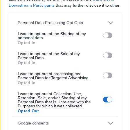
Downstream Participants
that may further disclose it to other
third parties.
Please note that this website/app uses one or more Google
Personal Data Processing Opt Outs
services and may gather and store information including but
not limited to your visit or usage behaviour. You may click to
I want to opt-out of the Sharing of my
personal data.
grant or deny consent to Google and its third-party tags to
Opted In
use your data for below specified purposes in below Google
consent section.
I want to opt-out of the Sale of my
Personal Data.
Κόσμος
Opted In
Οι κρυμμένοι θησαυροί στην Ελλάδα και τον κόσμο – θρύλοι
I want to opt-out of processing my
και αμέτρητα πλούτη
Personal Data for Targeted Advertising.
Opted In
30 Μαρτίου 2021, 14:50
Μεγαλώσαμε βλέποντας ταινίες με κυνηγούς θησαυρών, με λάφυρα πολέμου
I want to opt-out of Collection, Use,
και με ιστορίες από διάφορες...
Retention, Sale, and/or Sharing of my
Personal Data that Is Unrelated with the
Purposes for which it was collected.
Opted Out
Google consents