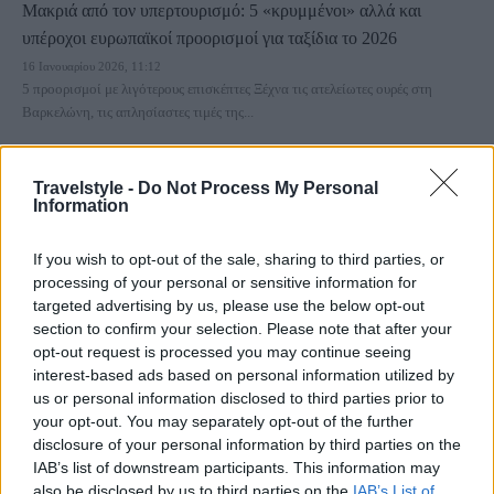
Μακριά από τον υπερτουρισμό: 5 «κρυμμένοι» αλλά και
υπέροχοι ευρωπαϊκοί προορισμοί για ταξίδια το 2026
16 Ιανουαρίου 2026, 11:12
5 προορισμοί με λιγότερους επισκέπτες Ξέχνα τις ατελείωτες ουρές στη
Βαρκελώνη, τις απλησίαστες τιμές της...
Travelstyle -
Do Not Process My Personal
Information
If you wish to opt-out of the sale, sharing to third parties, or
processing of your personal or sensitive information for
targeted advertising by us, please use the below opt-out
section to confirm your selection. Please note that after your
Ελλάδα
opt-out request is processed you may continue seeing
interest-based ads based on personal information utilized by
Οι «ανεξερεύνητοι θησαυροί» για τους Ιταλούς – Το ελληνικό
us or personal information disclosed to third parties prior to
νησί που βρίσκεται στην κορυφή
your opt-out. You may separately opt-out of the further
28 Απριλίου 2023, 11:21
disclosure of your personal information by third parties on the
Στην κορυφή των «ανεξερεύνητων θησαυρών» για τους Ιταλούς, βρίσκεται
IAB’s list of downstream participants. This information may
ένα ελληνικό νησί και συγκεκριμένα,...
also be disclosed by us to third parties on the
IAB’s List of