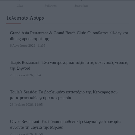
functionality and fraud prevention, and other
Likes
Followers
Subscribers
user protection.
Τελευταία Άρθρα
Grand Asia Restaurant & Grand Beach Club: Οι απόλυτοι all-day και
dining προορισμοί της...
6 Αυγούστου 2026, 11:05
Tsapis Restaurant: Ένα γαστρονομικό ταξίδι στις αυθεντικές γεύσεις
της Σίφνου!
29 Ιουλίου 2026, 9:54
Toula’s Seaside: Το βραβευμένο εστιατόριο της Κέρκυρας που
μετατρέπει κάθε γεύμα σε εμπειρία
28 Ιουλίου 2026, 11:05
Cavos Restaurant: Εκεί όπου η αυθεντική ελληνική γαστρονομία
συναντά τη μαγεία της Μήλου!
28 Ιουλίου 2026, 10:58