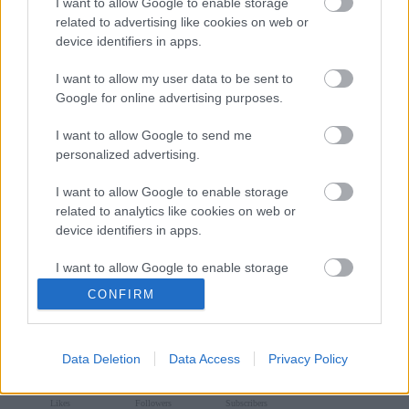
I want to allow Google to enable storage
related to advertising like cookies on web or
device identifiers in apps.
Travel News
I want to allow my user data to be sent to
Η Ιταλία ανακηρύχθηκε ο «απόλυτος» προορισμός στον κόσμο
Google for online advertising purposes.
για μοναχικά ταξίδια περιπέτειας
I want to allow Google to send me
13 Ιουνίου 2025, 14:38
personalized advertising.
Οι βαθμολογίες ασφάλειας και βιοποικιλότητας, καθώς και η προσιτή τιμή
και οι προϋποθέσεις εισόδου...
I want to allow Google to enable storage
related to analytics like cookies on web or
device identifiers in apps.
Follow us
I want to allow Google to enable storage
related to functionality of the website or app.
CONFIRM
I want to allow Google to enable storage
related to personalization.
Data Deletion
Data Access
Privacy Policy
I want to allow Google to enable storage
110,023
35,490
218,000
related to security, including authentication
Likes
Followers
Subscribers