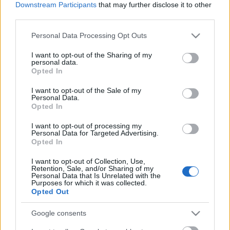
Downstream Participants
that may further disclose it to other
third parties.
Please note that this website/app uses one or more Google
Personal Data Processing Opt Outs
services and may gather and store information including but
not limited to your visit or usage behaviour. You may click to
I want to opt-out of the Sharing of my
personal data.
grant or deny consent to Google and its third-party tags to
Opted In
use your data for below specified purposes in below Google
consent section.
I want to opt-out of the Sale of my
Travel News
Personal Data.
Opted In
Η ευρωπαϊκή πόλη που είναι ο καλύτερος προορισμός στον
κόσμο για γυναίκες solo travelers
I want to opt-out of processing my
Personal Data for Targeted Advertising.
18 Ιουνίου 2025, 11:00
Opted In
Το να ταξιδεύει κανείς μόνος του μπορεί να είναι μια συναρπαστική και
πλούσια εμπειρία,...
I want to opt-out of Collection, Use,
Retention, Sale, and/or Sharing of my
Personal Data that Is Unrelated with the
Purposes for which it was collected.
Opted Out
Google consents