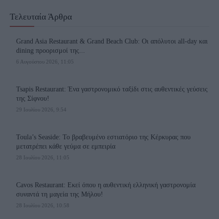
functionality and fraud prevention, and other
user protection.
Τελευταία Άρθρα
Grand Asia Restaurant & Grand Beach Club: Οι απόλυτοι all-day και
dining προορισμοί της...
6 Αυγούστου 2026, 11:05
Tsapis Restaurant: Ένα γαστρονομικό ταξίδι στις αυθεντικές γεύσεις
της Σίφνου!
29 Ιουλίου 2026, 9:54
Toula’s Seaside: Το βραβευμένο εστιατόριο της Κέρκυρας που
μετατρέπει κάθε γεύμα σε εμπειρία
28 Ιουλίου 2026, 11:05
Cavos Restaurant: Εκεί όπου η αυθεντική ελληνική γαστρονομία
συναντά τη μαγεία της Μήλου!
28 Ιουλίου 2026, 10:58