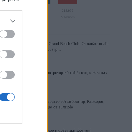
110,023
35,490
218,000
Likes
Followers
Subscribers
Τελευταία Άρθρα
Grand Asia Restaurant & Grand Beach Club: Οι απόλυτοι all-
day και dining προορισμοί της...
6 Αυγούστου 2026, 11:05
Tsapis Restaurant: Ένα γαστρονομικό ταξίδι στις αυθεντικές
γεύσεις της Σίφνου!
29 Ιουλίου 2026, 9:54
Toula’s Seaside: Το βραβευμένο εστιατόριο της Κέρκυρας
που μετατρέπει κάθε γεύμα σε εμπειρία
28 Ιουλίου 2026, 11:05
Cavos Restaurant: Εκεί όπου η αυθεντική ελληνική