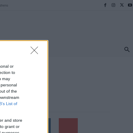
thens
ΠΡΟΟΡΙΣΜΟΙ
ΕΛΛΑΔΑ
TRAVEL
MORE
sonal or
ection to
ou may
 personal
out of the
 downstream
B’s List of
Follow us
er and store
to grant or
ed purposes