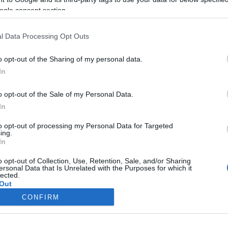
ogle consent section.
l Data Processing Opt Outs
Γαλλία
Η ομορφότερη παραλία της Γαλλίας – και δεν είναι στο
o opt-out of the Sharing of my personal data.
νότο
In
19 Μαΐου 2025, 9:42
Νέα έρευνα ανέλυσε περισσότερες από 5.000 κριτικές της Google και
o opt-out of the Sale of my Personal Data.
αποκάλυψε μερικά εκπληκτικά, λιγότερο...
In
to opt-out of processing my Personal Data for Targeted
ing.
In
o opt-out of Collection, Use, Retention, Sale, and/or Sharing
ersonal Data that Is Unrelated with the Purposes for which it
lected.
Out
CONFIRM
consents