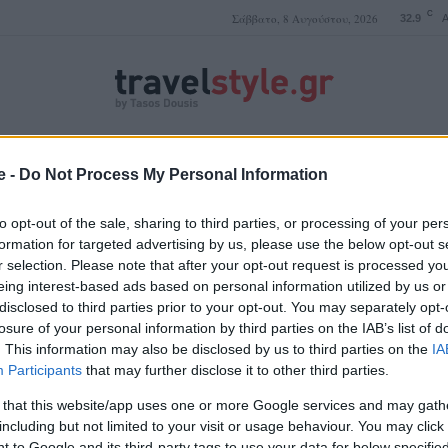
C
Σάββατο, 8 Αυγούστου, 2026
32.9
A
ΤΑΣΟΣ ΔΟΥΣΗΣ
e -
Do Not Process My Personal Information
to opt-out of the sale, sharing to third parties, or processing of your per
formation for targeted advertising by us, please use the below opt-out s
r selection. Please note that after your opt-out request is processed y
ομορφότερη παραλία
eing interest-based ads based on personal information utilized by us or
disclosed to third parties prior to your opt-out. You may separately opt-
losure of your personal information by third parties on the IAB’s list of
. This information may also be disclosed by us to third parties on the
IA
Participants
that may further disclose it to other third parties.
 that this website/app uses one or more Google services and may gath
including but not limited to your visit or usage behaviour. You may click 
 to Google and its third-party tags to use your data for below specifi