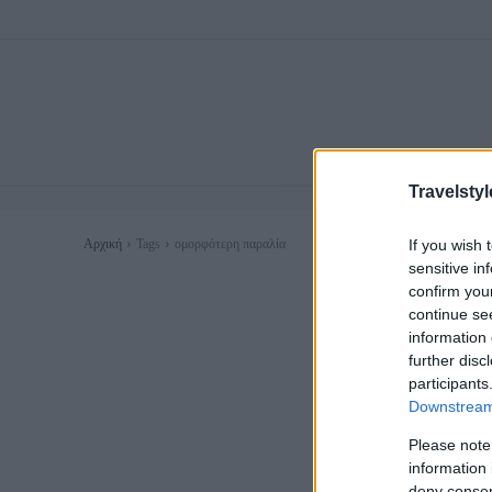
Travelstyl
If you wish 
Αρχική
Tags
ομορφότερη παραλία
sensitive in
confirm you
continue se
information 
further disc
participants
Downstream 
Please note
information 
deny consent