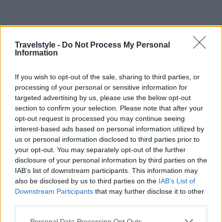
Travelstyle -
Do Not Process My Personal
Information
If you wish to opt-out of the sale, sharing to third parties, or
processing of your personal or sensitive information for
Travel News
targeted advertising by us, please use the below opt-out
Αυτό είναι το σούπερ-γιοτ του Μπιλ Γκέιτς! Το αστρονομικό
section to confirm your selection. Please note that after your
ποσό που έδωσε… (photos)
opt-out request is processed you may continue seeing
interest-based ads based on personal information utilized by
11 Φεβρουαρίου 2020, 13:06
us or personal information disclosed to third parties prior to
Ο Μπιλ Γκέιτς, ιδρυτής της Microsoft, περίμενε 64 χρόνια για να αγοράσει
your opt-out. You may separately opt-out of the further
το πρώτο...
disclosure of your personal information by third parties on the
IAB’s list of downstream participants. This information may
also be disclosed by us to third parties on the
IAB’s List of
Downstream Participants
that may further disclose it to other
third parties.
Please note that this website/app uses one or more Google
Personal Data Processing Opt Outs