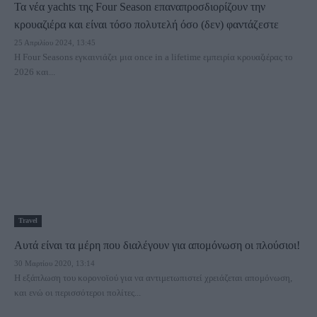
Τα νέα yachts της Four Season επαναπροσδιορίζουν την
κρουαζιέρα και είναι τόσο πολυτελή όσο (δεν) φαντάζεστε
25 Απριλίου 2024, 13:45
H Four Seasons εγκαινιάζει μια once in a lifetime εμπειρία κρουαζιέρας το
2026 και...
Travel
Αυτά είναι τα μέρη που διαλέγουν για απομόνωση οι πλούσιοι!
30 Μαρτίου 2020, 13:14
Η εξάπλωση του κορονοϊού για να αντιμετωπιστεί χρειάζεται απομόνωση,
και ενώ οι περισσότεροι πολίτες...