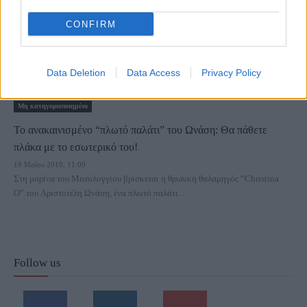
CONFIRM
Data Deletion
Data Access
Privacy Policy
Μη κατηγοριοποιημένο
Το ανακαινισμένο “πλωτό παλάτι” του Ωνάση: Θα πάθετε
πλάκα με το εσωτερικό του!
19 Μαΐου 2019, 11:09
Στη μαρίνα του Μεσολογγίου βρίσκεται η θρυλική θαλαμηγός “Christina
O” του Αριστοτέλη Ωνάση, ένα πλωτό παλάτι...
Follow us