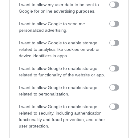
I want to allow my user data to be sent to
28 Αυγούστου 2019, 14:37
Στη Σκιάθο βρέθηκε η θαλαμηγός του σεΐχη του Κατάρ, Χαμάντ μπιν
Google for online advertising purposes.
Τζαμπέρ Αλ Θανί, όπου...
I want to allow Google to send me
personalized advertising.
I want to allow Google to enable storage
related to analytics like cookies on web or
device identifiers in apps.
I want to allow Google to enable storage
related to functionality of the website or app.
Travel News
I want to allow Google to enable storage
Δείτε το υπερπολυτελές γιοτ του εμίρη του Κατάρ που
related to personalization.
βρίσκεται στην Κρήτη!
I want to allow Google to enable storage
10 Ιουλίου 2019, 16:18
related to security, including authentication
Εντυπωσιασμένοι έμειναν στην Κρήτη νωρίς το απόγευμα της Τρίτης μόλις
functionality and fraud prevention, and other
αντίκρισαν το υπερπολυτελές γιοτ,...
user protection.