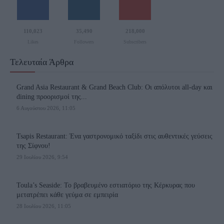
110,023
35,490
218,000
Likes
Followers
Subscribers
Τελευταία Άρθρα
Grand Asia Restaurant & Grand Beach Club: Οι απόλυτοι all-day και
dining προορισμοί της...
6 Αυγούστου 2026, 11:05
Tsapis Restaurant: Ένα γαστρονομικό ταξίδι στις αυθεντικές γεύσεις
της Σίφνου!
29 Ιουλίου 2026, 9:54
Toula’s Seaside: Το βραβευμένο εστιατόριο της Κέρκυρας που
μετατρέπει κάθε γεύμα σε εμπειρία
28 Ιουλίου 2026, 11:05