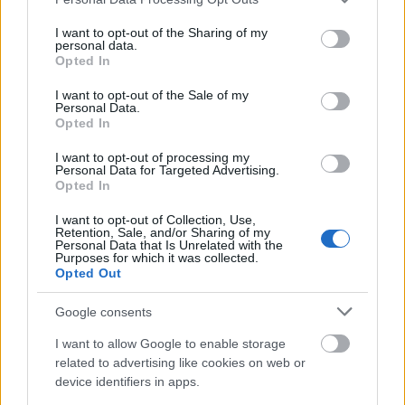
services and may gather and store information including but
not limited to your visit or usage behaviour. You may click to
I want to opt-out of the Sharing of my
personal data.
grant or deny consent to Google and its third-party tags to
Travel News
Opted In
use your data for below specified purposes in below Google
Δείτε το σούπερ-γιοτ 112 μέτρων που θα κινείται με υδρογόνο!
consent section.
I want to opt-out of the Sale of my
Personal Data.
17 Οκτωβρίου 2019, 14:13
Opted In
Ένα από τα πρώτα σούπερ-γιοτ που θα είναι οικολογικό και θα κινείται με
υδρογόνο,...
I want to opt-out of processing my
Personal Data for Targeted Advertising.
Opted In
I want to opt-out of Collection, Use,
Retention, Sale, and/or Sharing of my
Personal Data that Is Unrelated with the
Purposes for which it was collected.
Opted Out
Google consents
Travel News
I want to allow Google to enable storage
related to advertising like cookies on web or
H 5η μεγαλύτερη θαλαμηγός του κόσμου στη Σκιάθο! Δείτε
device identifiers in apps.
φωτογραφίες από το υπερπολυτελές εσωτερικό της!