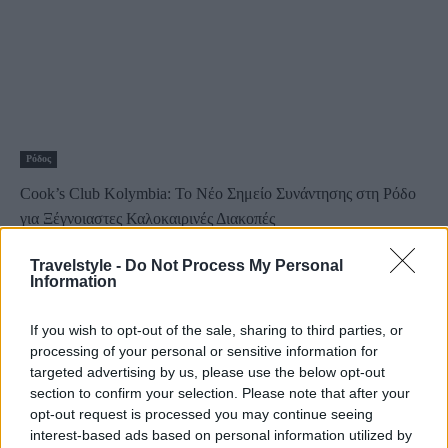
Ρόδος
Cook’s Club Kolymbia: Το Νέο Σημείο Συνάντησης στη Ρόδο
για Ξέγνοιαστες Καλοκαιρινές Διακοπές
9 Ιουλίου 2025, 14:08
Travelstyle -
Do Not Process My Personal
Καλωσορίσατε στο Cook's Club Kolymbia, τον απόλυτο προορισμό για
Information
σύγχρονους ταξιδιώτες που αναζητούν αυθεντικές...
If you wish to opt-out of the sale, sharing to third parties, or
processing of your personal or sensitive information for
targeted advertising by us, please use the below opt-out
section to confirm your selection. Please note that after your
opt-out request is processed you may continue seeing
interest-based ads based on personal information utilized by