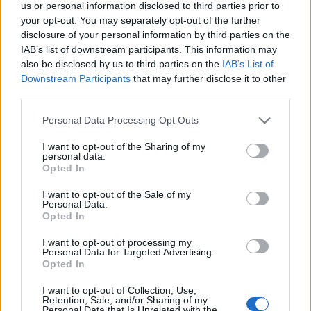
us or personal information disclosed to third parties prior to
your opt-out. You may separately opt-out of the further
disclosure of your personal information by third parties on the
Food & Travel
IAB’s list of downstream participants. This information may
Kanaloa Smart Cocktails & Dining: Όταν ο παράδεισος έχει
also be disclosed by us to third parties on the
IAB’s List of
όνομα
Downstream Participants
that may further disclose it to other
third parties.
21 Μαΐου 2025, 14:35
Σε μια γωνιά όπου ο ήλιος αγκαλιάζει τη θάλασσα και το αεράκι φέρνει
Please note that this website/app uses one or more Google
Personal Data Processing Opt Outs
αλμύρα...
services and may gather and store information including but
not limited to your visit or usage behaviour. You may click to
I want to opt-out of the Sharing of my
personal data.
grant or deny consent to Google and its third-party tags to
Opted In
use your data for below specified purposes in below Google
consent section.
I want to opt-out of the Sale of my
Personal Data.
Opted In
I want to opt-out of processing my
Personal Data for Targeted Advertising.
Opted In
Φαγητό Ρόδος
I want to opt-out of Collection, Use,
Limanaki Seafood Restaurant: Η καλύτερη επιλογή για
Retention, Sale, and/or Sharing of my
ολόφρεσκα θαλασσινά στη Ρόδο
Personal Data that Is Unrelated with the