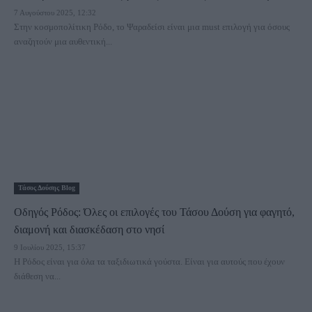
7 Αυγούστου 2025, 12:32
Στην κοσμοπολίτικη Ρόδο, το Ψαραδείσι είναι μια must επιλογή για όσους
αναζητούν μια αυθεντική...
Τάσος Δούσης Blog
Οδηγός Ρόδος: Όλες οι επιλογές του Τάσου Δούση για φαγητό,
διαμονή και διασκέδαση στο νησί
9 Ιουλίου 2025, 15:37
Η Ρόδος είναι για όλα τα ταξιδιωτικά γούστα. Είναι για αυτούς που έχουν
διάθεση να...