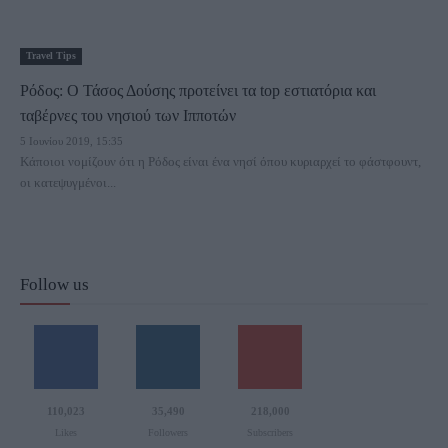
Travel Tips
Ρόδος: Ο Τάσος Δούσης προτείνει τα top εστιατόρια και
ταβέρνες του νησιού των Ιπποτών
5 Ιουνίου 2019, 15:35
Κάποιοι νομίζουν ότι η Ρόδος είναι ένα νησί όπου κυριαρχεί το φάστφουντ,
οι κατεψυγμένοι...
Follow us
110,023
35,490
218,000
Likes
Followers
Subscribers