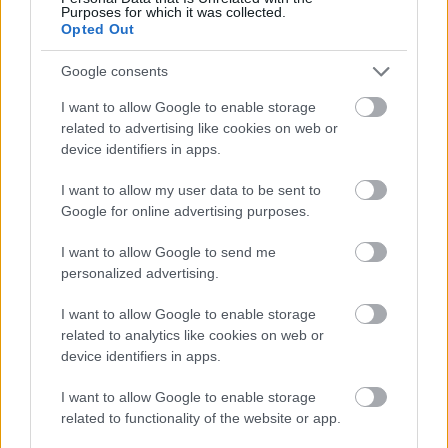
Purposes for which it was collected.
9 Ιουλίου 2024, 17:05
Opted Out
Η ψαροταβέρνα Limanaki Seafood Restaurant μας μυεί στη φιλοσοφία του
ολόφρεσκου θαλασσινού σε μια...
Google consents
I want to allow Google to enable storage
related to advertising like cookies on web or
device identifiers in apps.
I want to allow my user data to be sent to
Google for online advertising purposes.
I want to allow Google to send me
personalized advertising.
Ξενοδοχεία Ρόδος
10GR Βοutique Hotel & Wine bar: Μια αυθεντική εμπειρία
I want to allow Google to enable storage
διαμονής στην καρδιά της μεσαιωνικής Ρόδου
related to analytics like cookies on web or
device identifiers in apps.
7 Ιουλίου 2024, 15:00
Για μια αυθεντική εμπειρία ελληνικής φιλοξενίας, γευσιγνωσίας κρασιών,
I want to allow Google to enable storage
εξαιρετικής κουζίνας, χαλάρωσης και απόλαυσης. Το παραμύθι...
related to functionality of the website or app.