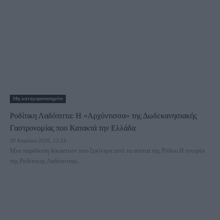
Μη κατηγοριοποιημένο
Ροδίτικη Λαδόπιττα: Η «Αρχόντισσα» της Δωδεκανησιακής
Γαστρονομίας που Κατακτά την Ελλάδα
20 Απριλίου 2026, 12:24
Μια παράδοση δεκαετιών που ξεκίνησε από τα σπίτια της Ρόδου Η ιστορία
της Ροδίτικης Λαδόπιττας...