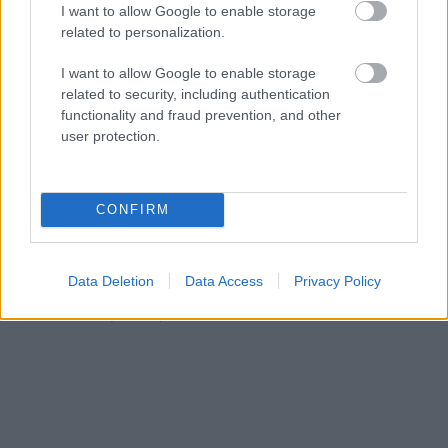
I want to allow Google to enable storage
related to personalization.
I want to allow Google to enable storage
related to security, including authentication
functionality and fraud prevention, and other
user protection.
Food & Travel
Aktaion Classic: Φινέτσα, σύγχρονη πολυτέλεια και υψηλή
CONFIRM
γαστρονομία σε έναν χώρο με μακραίωνη ιστορία στην καρδιά
της Ρόδου
20 Ιουλίου 2023, 13:02
Data Deletion
Data Access
Privacy Policy
Στην καρδιά της Ρόδου, στο πλέον εμβληματικό κτήριο, βρίσκεται το
Aktaion Classic για αξεπέραστες...