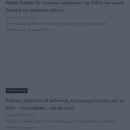
Filema Rodion: Το «γευστικό καταφύγιο» της Ρόδου που κρατά
ζωντανή την παράδοση αιώνων
16 Ιουνίου 2026, 15:52
Στην καρδιά της Ρόδου, εκεί όπου η ιστορία συναντά τη σύγχρονη
γαστρονομία, το εργαστήριο...
Food & Travel
Ροδίτικη Λαδόπιττα: Η αυθεντική, κατοχυρωμένη γεύση από τη
Ρόδο – Για σουβλάκι… και όχι μόνο!
4 Μαΐου 2026, 10:31
Η Ροδίτικη Λαδόπιττα δεν είναι απλώς μια πίτα για σουβλάκι, αλλά ένα
αυθεντικό κομμάτι...