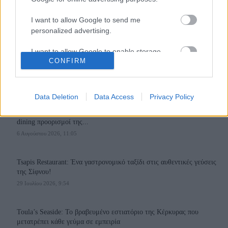
I want to allow Google to send me
personalized advertising.
I want to allow Google to enable storage
110,023
35,490
218,000
CONFIRM
related to analytics like cookies on web or
Likes
Followers
Subscribers
device identifiers in apps.
Τελευταία Άρθρα
I want to allow Google to enable storage
Data Deletion
Data Access
Privacy Policy
related to functionality of the website or app.
Grand Asia Restaurant & Grand Beach Club: Οι απόλυτοι all-day και
dining προορισμοί της...
I want to allow Google to enable storage
6 Αυγούστου 2026, 11:05
related to personalization.
I want to allow Google to enable storage
Tsapis Restaurant: Ένα γαστρονομικό ταξίδι στις αυθεντικές γεύσεις
related to security, including authentication
της Σίφνου!
functionality and fraud prevention, and other
29 Ιουλίου 2026, 9:54
user protection.
Toula’s Seaside: Το βραβευμένο εστιατόριο της Κέρκυρας που
μετατρέπει κάθε γεύμα σε εμπειρία