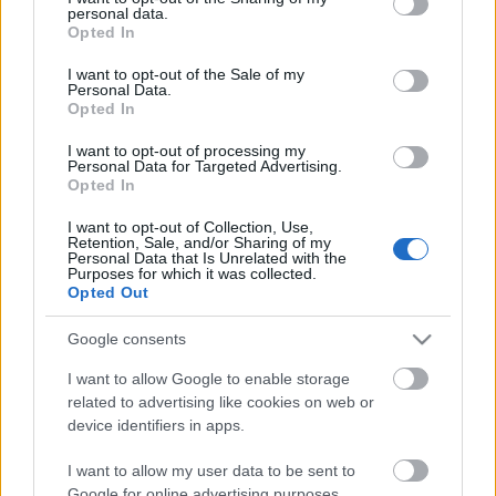
personal data.
grant or deny consent to Google and its third-party tags to
Opted In
use your data for below specified purposes in below Google
consent section.
I want to opt-out of the Sale of my
Personal Data.
Opted In
I want to opt-out of processing my
Personal Data for Targeted Advertising.
Opted In
Τάσος Δούσης Blog
I want to opt-out of Collection, Use,
Retention, Sale, and/or Sharing of my
Personal Data that Is Unrelated with the
Οι «Εικόνες» με τον Τάσο Δούση ταξιδεύουν στο σαγηνευτικό
Purposes for which it was collected.
Σάλτσμπουργκ! Μην χάσετε το επόμενο επεισόδιο! (video)
Opted Out
17 Φεβρουαρίου 2020, 12:35
Google consents
O Τάσος Δούσης και οι «Εικόνες» ταξιδεύουν στη «Ρώμη των Άλπεων», το
γνωστό σε...
I want to allow Google to enable storage
related to advertising like cookies on web or
device identifiers in apps.
I want to allow my user data to be sent to
Follow us
Google for online advertising purposes.