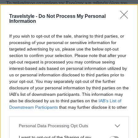
Το παλαιότερο εστιατόριο της Ευρώπης και πιθανόν όλου του
κόσμου – Λειτουργεί εδώ και περισσότερα από 1200 χρόνια
Travelstyle -
Do Not Process My Personal
27 Μαρτίου 2024, 16:55
Information
Είναι το παλαιότερο εστιατόριο της Ευρώπης και πιθανόν όλου του κόσμου.
Βρίσκεται στην Κεντρική...
If you wish to opt-out of the sale, sharing to third parties, or
processing of your personal or sensitive information for
targeted advertising by us, please use the below opt-out
section to confirm your selection. Please note that after your
opt-out request is processed you may continue seeing
interest-based ads based on personal information utilized by
us or personal information disclosed to third parties prior to
your opt-out. You may separately opt-out of the further
disclosure of your personal information by third parties on the
IAB’s list of downstream participants. This information may
Εικόνες με τον Τάσο Δούση
also be disclosed by us to third parties on the
IAB’s List of
Οι «Εικόνες» με τον Τάσο Δούση στο Σάλτσμπουργκ: Δείτε
Downstream Participants
that may further disclose it to other
third parties.
πρώτοι το επεισόδιο πριν παιχτεί στην τηλεόραση! (video)
21 Φεβρουαρίου 2020, 12:03
Please note that this website/app uses one or more Google
Personal Data Processing Opt Outs
Οι «Εικόνες» με τον Τάσο Δούση πραγματοποιούν ένα παραμυθένιο ταξίδι
services and may gather and store information including but
στο Σάλτσμπουργκ, την μαγική...
not limited to your visit or usage behaviour. You may click to
I want to opt-out of the Sharing of my