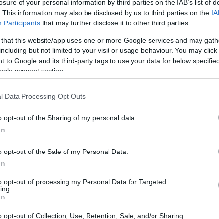
losure of your personal information by third parties on the IAB’s list of
. This information may also be disclosed by us to third parties on the
IA
Participants
that may further disclose it to other third parties.
Food & Travel
 that this website/app uses one or more Google services and may gath
including but not limited to your visit or usage behaviour. You may click 
Pantelis Restaurant: Ένας γαστρονομικός «θησαυρός»
 to Google and its third-party tags to use your data for below specifi
στο λιμάνι της Σύμης
ogle consent section.
26 Ιουνίου 2026, 11:07
Στο εμβληματικό λιμάνι της Σύμης, το Pantelis Restaurant αποτελεί
l Data Processing Opt Outs
εδώ και δεκαετίες σημείο αναφοράς...
o opt-out of the Sharing of my personal data.
In
o opt-out of the Sale of my Personal Data.
In
to opt-out of processing my Personal Data for Targeted
ing.
Food & Travel
In
“ΠΑΝΤΕΛΗΣ” στη Σύμη: Όταν η θάλασσα εμπνέει τη
o opt-out of Collection, Use, Retention, Sale, and/or Sharing