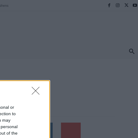
thens
ΠΡΟΟΡΙΣΜΟΙ
ΕΛΛΑΔΑ
TRAVEL
MORE
sonal or
Follow us
ection to
ou may
 personal
out of the