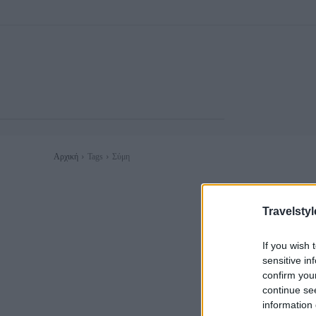
Αρχική
Tags
Σύμη
Travelstyl
If you wish 
sensitive in
confirm you
continue se
information 