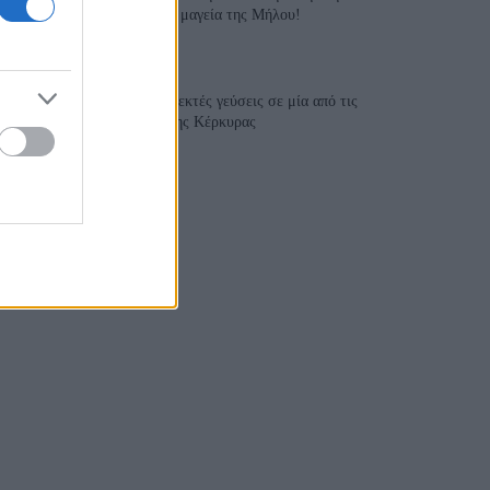
γαστρονομία συναντά τη μαγεία της Μήλου!
28 Ιουλίου 2026, 10:58
Aiolia Avlaki Corfu: Εκλεκτές γεύσεις σε μία από τις
ομορφότερες παραλίες της Κέρκυρας
28 Ιουλίου 2026, 10:50