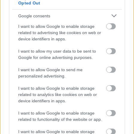
Opted Out
9 Νοεμβρίου 2019, 9:23
Παντρεύεστε και αναζητάτε τον ιδανικότερο προορισμό στην Ευρώπη για το
Google consents
γαμήλιο ταξίδι σας; Είτε...
I want to allow Google to enable storage
related to advertising like cookies on web or
device identifiers in apps.
I want to allow my user data to be sent to
Google for online advertising purposes.
I want to allow Google to send me
personalized advertising.
Ξενοδοχεία
I want to allow Google to enable storage
Η πολυτελέστερη γαμήλια σουίτα του κόσμου, για ταξίδι του
related to analytics like cookies on web or
μέλιτος πολλών… αστέρων! (Photos)
device identifiers in apps.
5 Οκτωβρίου 2019, 14:22
Θέλετε να κάνετε ένα ταξίδι του μέλιτος πολλών αστέρων ή τουλάχιστον να
I want to allow Google to enable storage
δείτε πως...
related to functionality of the website or app.
I want to allow Google to enable storage