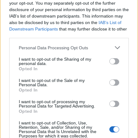
your opt-out. You may separately opt-out of the further
disclosure of your personal information by third parties on the
Travel
IAB’s list of downstream participants. This information may
also be disclosed by us to third parties on the
IAB’s List of
Οι ειδικοί στο γαμήλιο ταξίδι επιλέγουν την Ελλάδα! Ποιοι
Downstream Participants
that may further disclose it to other
άλλοι ειδυλλιακοί προορισμοί βρίσκονται στη λίστα;
third parties.
16 Μαρτίου 2020, 14:03
Η επιλογή του προορισμού για γαμήλιο ταξίδι μπορεί να είναι μια δύσκολη
Please note that this website/app uses one or more Google
Personal Data Processing Opt Outs
απόφαση. Αναζητάτε...
services and may gather and store information including but
not limited to your visit or usage behaviour. You may click to
I want to opt-out of the Sharing of my
personal data.
grant or deny consent to Google and its third-party tags to
Opted In
use your data for below specified purposes in below Google
consent section.
I want to opt-out of the Sale of my
Personal Data.
Opted In
I want to opt-out of processing my
Personal Data for Targeted Advertising.
Opted In
Trip Ideas
I want to opt-out of Collection, Use,
Οι ιδανικότεροι προορισμοί στην Ευρώπη για ένα γαμήλιο
Retention, Sale, and/or Sharing of my
Personal Data that Is Unrelated with the
ταξίδι!
Purposes for which it was collected.