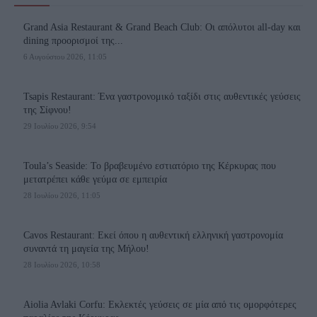
Grand Asia Restaurant & Grand Beach Club: Οι απόλυτοι all-day και
dining προορισμοί της...
6 Αυγούστου 2026, 11:05
Tsapis Restaurant: Ένα γαστρονομικό ταξίδι στις αυθεντικές γεύσεις
της Σίφνου!
29 Ιουλίου 2026, 9:54
Toula’s Seaside: Το βραβευμένο εστιατόριο της Κέρκυρας που
μετατρέπει κάθε γεύμα σε εμπειρία
28 Ιουλίου 2026, 11:05
Cavos Restaurant: Εκεί όπου η αυθεντική ελληνική γαστρονομία
συναντά τη μαγεία της Μήλου!
28 Ιουλίου 2026, 10:58
Aiolia Avlaki Corfu: Εκλεκτές γεύσεις σε μία από τις ομορφότερες