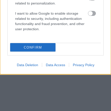
related to personalization.
I want to allow Google to enable storage
related to security, including authentication
functionality and fraud prevention, and other
user protection.
Καραϊβική
Καραϊβική: Οι καλύτεροι προορισμοί για ταξίδι του μέλιτος!
CONFIRM
16 Σεπτεμβρίου 2019, 16:47
Μήπως σχεδιάζετε πού να πάτε για γαμήλιο ταξίδι αφού είπατε το μεγάλο
ναι; Υπάρχει...
Data Deletion
Data Access
Privacy Policy