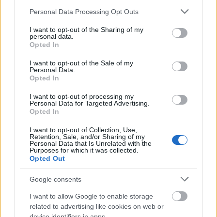
Please note that this website/app uses one or more Google
Personal Data Processing Opt Outs
services and may gather and store information including but
not limited to your visit or usage behaviour. You may click to
I want to opt-out of the Sharing of my
personal data.
grant or deny consent to Google and its third-party tags to
Galleries
Opted In
use your data for below specified purposes in below Google
Εικονικές διακοπές: απίθανες φωτογραφίες από μια ασυνήθιστη
consent section.
I want to opt-out of the Sale of my
Personal Data.
χρονιά για ταξίδια
Opted In
15 Σεπτεμβρίου 2020, 15:54
Αυτή η χρονιά δε μοιάζει με καμιά άλλη. Στο ξεκίνημα του 2020, οι
I want to opt-out of processing my
Personal Data for Targeted Advertising.
ταξιδιώτες...
Opted In
I want to opt-out of Collection, Use,
Retention, Sale, and/or Sharing of my
Personal Data that Is Unrelated with the
Purposes for which it was collected.
Opted Out
Google consents
I want to allow Google to enable storage
related to advertising like cookies on web or
Galleries
device identifiers in apps.