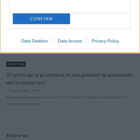
CONFIRM
Data Deletion
Data Access
Privacy Policy
Travel Tips
20 τρόποι για να μετατρέψεις σε κάτι μοναδικό τις φωτογραφίες
από τα ταξίδια σου!
17 Ιουνίου 2019, 13:02
Κατά τη διάρκεια των διακοπών σου βγάζεις ένα σωρό φωτογραφίες, είτε
από το smartphone,...
Follow us