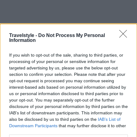
Travelstyle -
Do Not Process My Personal
Information
If you wish to opt-out of the sale, sharing to third parties, or
processing of your personal or sensitive information for
Galleries
targeted advertising by us, please use the below opt-out
CNN:Οι καλύτερες ταξιδιωτικές φωτογραφίες του 2020(ως
section to confirm your selection. Please note that after your
τώρα) από μια “περίεργη” χρονιά για το ταξίδι
opt-out request is processed you may continue seeing
interest-based ads based on personal information utilized by
18 Νοεμβρίου 2020, 13:04
us or personal information disclosed to third parties prior to
Ήταν μια χρονιά (αν και δεν έχει τελειώσει ακόμα...) όπως καμία άλλη. Όταν
your opt-out. You may separately opt-out of the further
ξεκίνησε...
disclosure of your personal information by third parties on the
IAB’s list of downstream participants. This information may
also be disclosed by us to third parties on the
IAB’s List of
Downstream Participants
that may further disclose it to other
third parties.