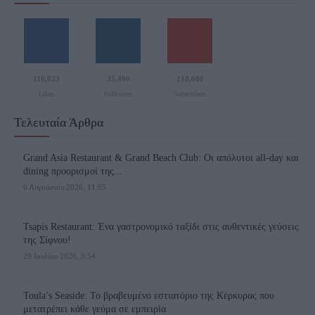
110,023
35,490
218,000
Likes
Followers
Subscribers
Τελευταία Άρθρα
Grand Asia Restaurant & Grand Beach Club: Οι απόλυτοι all-day και
dining προορισμοί της...
6 Αυγούστου 2026, 11:05
Tsapis Restaurant: Ένα γαστρονομικό ταξίδι στις αυθεντικές γεύσεις
της Σίφνου!
29 Ιουλίου 2026, 9:54
Toula’s Seaside: Το βραβευμένο εστιατόριο της Κέρκυρας που
μετατρέπει κάθε γεύμα σε εμπειρία