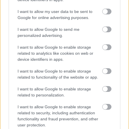
Travel+Leisure: ταξίδι στο χρόνο με υπέροχες, vintage
ταξιδιωτικές αφίσες από όλο τον κόσμο
I want to allow my user data to be sent to
Google for online advertising purposes.
7 Σεπτεμβρίου 2020, 12:12
Μπορεί να ζούμε σε μια ονειρεμένη χώρα με αμέτρητες ομορφιές, αυτό δε
I want to allow Google to send me
σημαίνει όμως...
personalized advertising.
I want to allow Google to enable storage
related to analytics like cookies on web or
device identifiers in apps.
I want to allow Google to enable storage
related to functionality of the website or app.
I want to allow Google to enable storage
Galleries
related to personalization.
Daily Mail: Ο ερασιτέχνης φωτογράφος με τις υπέροχες
I want to allow Google to enable storage
φωτογραφίες από όλο τον κόσμο!
related to security, including authentication
29 Ιουνίου 2020, 10:30
functionality and fraud prevention, and other
Αν δεν ανυπομονούσατε να πετάξετε για έναν εξωτικό προορισμό μέχρι
user protection.
τώρα, τότε σίγουρα θα...