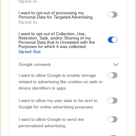
Opted In
I want to opt-out of processing my
Personal Data for Targeted Advertising.
Opted In
I want to opt-out of Collection, Use,
Food & Travel
Retention, Sale, and/or Sharing of my
Personal Data that Is Unrelated with the
Τρίκαλα Κορινθίας: 5 ταβέρνες για εξαιρετικό φαγητό
Purposes for which it was collected.
Opted Out
13 Φεβρουαρίου 2024, 15:01
Τα Τρίκαλα Κορινθίας είναι ένας από τους καλύτερους προορισμούς για όλο
Google consents
το χρόνο αλλά ιδιαίτερα το...
I want to allow Google to enable storage
related to advertising like cookies on web or
device identifiers in apps.
I want to allow my user data to be sent to
Google for online advertising purposes.
I want to allow Google to send me
personalized advertising.
Ξενώνες