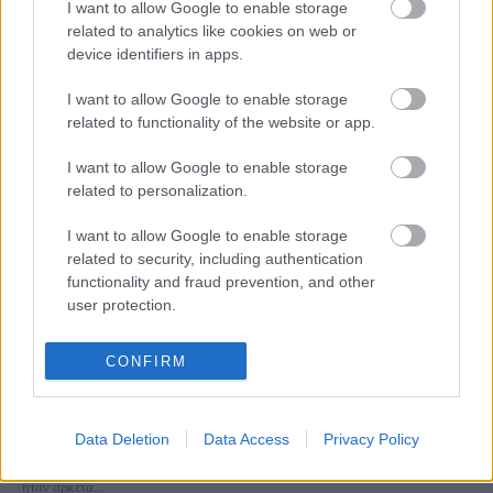
I want to allow Google to enable storage
Τρίκαλα Κορινθίας: Ένας value for money πολυτελής ξενώνας
related to analytics like cookies on web or
με σουίτες και βαθμολογία 9,9 – Από τον Τάσο Δούση
device identifiers in apps.
8 Δεκεμβρίου 2021, 15:00
Ο χειμώνας είναι εδώ και είναι μια ιδανική εποχή να κάνουμε μίνι
I want to allow Google to enable storage
αποδράσεις και εκδρομές σε ορεινούς προορισμούς,...
related to functionality of the website or app.
I want to allow Google to enable storage
related to personalization.
I want to allow Google to enable storage
related to security, including authentication
functionality and fraud prevention, and other
user protection.
Ξενοδοχεία
CONFIRM
2+1 πανέμορφα ξενοδοχεία στα Τρίκαλα Κορινθίας μέχρι 60
ευρώ την ημέρα, από τον Τάσο Δούση
Data Deletion
Data Access
Privacy Policy
16 Σεπτεμβρίου 2020, 12:54
Το φθινόπωρο είναι πλέον γεγονός, και με δεδομένο ότι το φετινό καλοκαίρι
ήταν αρκετά...