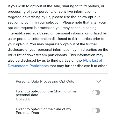
επιμέρους συνοικίες (που αποτελούν...
If you wish to opt-out of the sale, sharing to third parties, or
processing of your personal or sensitive information for
targeted advertising by us, please use the below opt-out
section to confirm your selection. Please note that after your
opt-out request is processed you may continue seeing
interest-based ads based on personal information utilized by
us or personal information disclosed to third parties prior to
your opt-out. You may separately opt-out of the further
disclosure of your personal information by third parties on the
IAB’s list of downstream participants. This information may
Ξενοδοχεία
also be disclosed by us to third parties on the
IAB’s List of
Downstream Participants
that may further disclose it to other
Τρίκαλα Κορινθίας: Ένας εξαιρετικός value for money ξενώνας
third parties.
4 αστέρων με βαθμολογία 9,6
Please note that this website/app uses one or more Google
30 Οκτωβρίου 2024, 13:17
Personal Data Processing Opt Outs
services and may gather and store information including but
Τα Τρίκαλα Κορινθίας είναι must προορισμός τόσο για το φθινόπωρο όσο
not limited to your visit or usage behaviour. You may click to
I want to opt-out of the Sharing of my
και για τον χειμώνα και...
personal data.
grant or deny consent to Google and its third-party tags to
Opted In
use your data for below specified purposes in below Google
consent section.
I want to opt-out of the Sale of my
Personal Data.