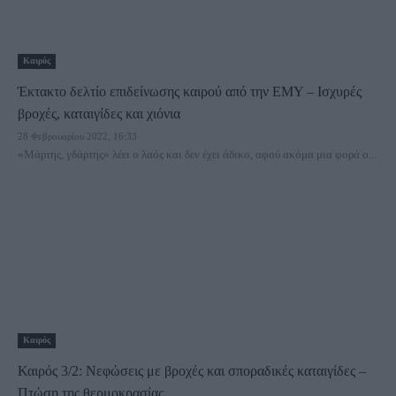
Καιρός
Έκτακτο δελτίο επιδείνωσης καιρού από την ΕΜΥ – Ισχυρές
βροχές, καταιγίδες και χιόνια
28 Φεβρουαρίου 2022, 16:33
«Μάρτης, γδάρτης» λέει ο λαός και δεν έχει άδικο, αφού ακόμα μια φορά ο...
Καιρός
Καιρός 3/2: Νεφώσεις με βροχές και σποραδικές καταιγίδες –
Πτώση της θερμοκρασίας