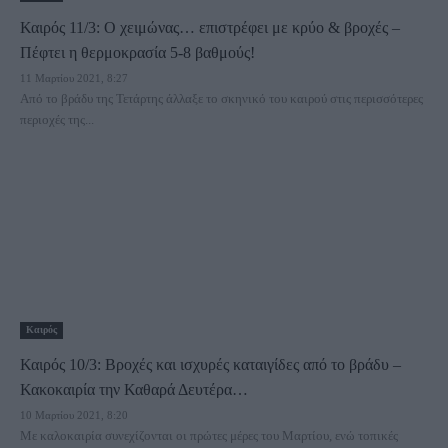
Καιρός 11/3: Ο χειμώνας… επιστρέφει με κρύο & βροχές –
Πέφτει η θερμοκρασία 5-8 βαθμούς!
11 Μαρτίου 2021, 8:27
Από το βράδυ της Τετάρτης άλλαξε το σκηνικό του καιρού στις περισσότερες
περιοχές της...
Καιρός
Καιρός 10/3: Βροχές και ισχυρές καταιγίδες από το βράδυ –
Κακοκαιρία την Καθαρά Δευτέρα…
10 Μαρτίου 2021, 8:20
Με καλοκαιρία συνεχίζονται οι πρώτες μέρες του Μαρτίου, ενώ τοπικές