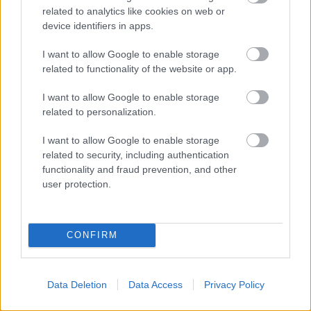
29 Δεκεμβρίου 2021, 9:53
related to analytics like cookies on web or
Σύμφωνα με την ΕΜΥ σήμερα σε όλη τη χώρα προβλέπονται νεφώσεις με
device identifiers in apps.
τοπικές βροχές και στην...
I want to allow Google to enable storage
related to functionality of the website or app.
I want to allow Google to enable storage
related to personalization.
I want to allow Google to enable storage
related to security, including authentication
functionality and fraud prevention, and other
Καιρός
user protection.
EMY: Έκτακτο δελτίο επιδείνωσης του καιρού – Έρχονται
βροχές και καταιγίδες
CONFIRM
27 Δεκεμβρίου 2021, 14:26
Επιδείνωση θα παρουσιάσει ο καιρός σήμερα με ισχυρές βροχές και
καταιγίδες στα δυτικά, που θα επηρεάσουν μέχρι την Τετάρτη...
Data Deletion
Data Access
Privacy Policy