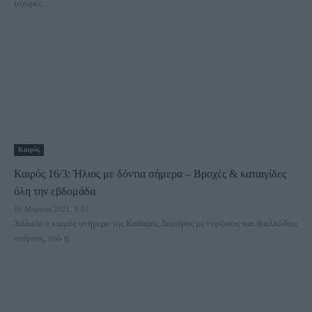
ισχυρές...
Καιρός
Καιρός 16/3: Ήλιος με δόντια σήμερα – Βροχές & καταιγίδες
όλη την εβδομάδα
16 Μαρτίου 2021, 8:01
Χάλασε ο καιρός ανήμερα της Καθαράς Δευτέρας με νεφώσεις και θυελλώδεις
ανέμους, ενώ η...