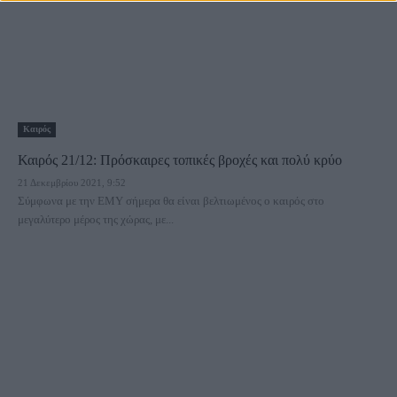
Καιρός
Καιρός 21/12: Πρόσκαιρες τοπικές βροχές και πολύ κρύο
21 Δεκεμβρίου 2021, 9:52
Σύμφωνα με την ΕΜΥ σήμερα θα είναι βελτιωμένος ο καιρός στο
μεγαλύτερο μέρος της χώρας, με...