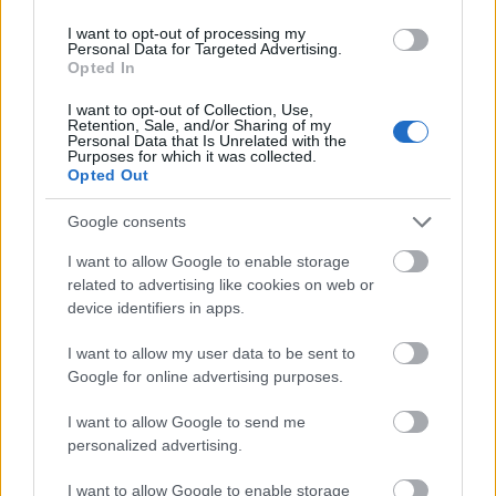
I want to opt-out of processing my
Καιρός
Personal Data for Targeted Advertising.
Opted In
Καιρός: Πότε «επιστρέφει» ο χειμώνας – Βροχές το
Σαββατοκύριακο
I want to opt-out of Collection, Use,
Retention, Sale, and/or Sharing of my
5 Ιανουαρίου 2022, 16:06
Personal Data that Is Unrelated with the
Με «ανοιξιάτικες» θερμοκρασίες κύλησε η χθεσινή ημέρα ενώ το ίδιο ισχύει
Purposes for which it was collected.
Opted Out
και σήμερα. Εδώ...
Google consents
I want to allow Google to enable storage
related to advertising like cookies on web or
device identifiers in apps.
I want to allow my user data to be sent to
Google for online advertising purposes.
Καιρός
I want to allow Google to send me
personalized advertising.
Καιρός 29/12: Άστατος με τοπικές βροχές και σποραδικές
καταιγίδες
I want to allow Google to enable storage