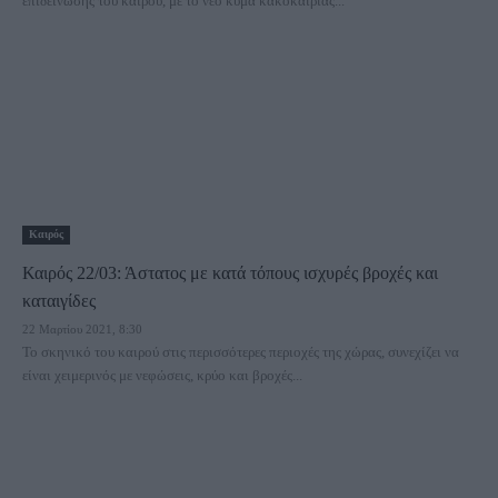
επιδείνωσης του καιρού, με το νέο κύμα κακοκαιρίας...
Καιρός
Καιρός 22/03: Άστατος με κατά τόπους ισχυρές βροχές και
καταιγίδες
22 Μαρτίου 2021, 8:30
Το σκηνικό του καιρού στις περισσότερες περιοχές της χώρας, συνεχίζει να
είναι χειμερινός με νεφώσεις, κρύο και βροχές...