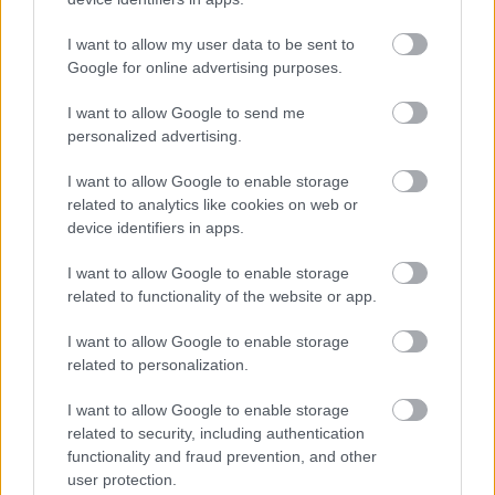
Ο καλοκαιρινός καιρός του Σαββατοκύριακου είναι η
κατάλληλη ευκαιρία για (τις τελευταίες) βουτιές!
I want to allow my user data to be sent to
Google for online advertising purposes.
26 Σεπτεμβρίου 2024, 10:13
Καλοκαίρι ξανά το Σαββατοκύριακο, αφού σύμφωνα με τις προγνώσεις του
I want to allow Google to send me
καιρού η θερμοκρασία θα...
personalized advertising.
I want to allow Google to enable storage
related to analytics like cookies on web or
device identifiers in apps.
I want to allow Google to enable storage
related to functionality of the website or app.
I want to allow Google to enable storage
Καιρός
related to personalization.
Δυσοίωνα προγνωστικά δεδομένα για τον καιρό: Έρχεται ένα
I want to allow Google to enable storage
από τα πιο ζεστά καλοκαίρια
related to security, including authentication
23 Μαΐου 2024, 11:36
functionality and fraud prevention, and other
Δύσκολο λόγω παρατεταμένου καύσωνα φαίνεται ότι θα είναι το φετινό
user protection.
καλοκαίρι στην Ελλάδα αλλά...