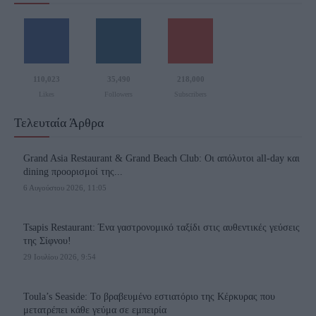
110,023
35,490
218,000
Likes
Followers
Subscribers
Τελευταία Άρθρα
Grand Asia Restaurant & Grand Beach Club: Οι απόλυτοι all-day και
dining προορισμοί της...
6 Αυγούστου 2026, 11:05
Tsapis Restaurant: Ένα γαστρονομικό ταξίδι στις αυθεντικές γεύσεις
της Σίφνου!
29 Ιουλίου 2026, 9:54
Toula’s Seaside: Το βραβευμένο εστιατόριο της Κέρκυρας που
μετατρέπει κάθε γεύμα σε εμπειρία