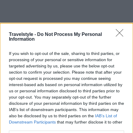
Travelstyle -
Do Not Process My Personal
Information
If you wish to opt-out of the sale, sharing to third parties, or
processing of your personal or sensitive information for
Καιρός
targeted advertising by us, please use the below opt-out
Κορυφώνεται ο πρώτος καύσωνας του καλοκαιριού – Στους 41
section to confirm your selection. Please note that after your
βαθμούς η θερμοκρασία | «Τροπική» η σημερινή νύχτα
opt-out request is processed you may continue seeing
interest-based ads based on personal information utilized by
27 Ιουνίου 2025, 8:05
us or personal information disclosed to third parties prior to
Έως 41 βαθμούς θα κυμανθεί σήμερα Παρασκευή (27/06) η θερμοκρασία
your opt-out. You may separately opt-out of the further
σύμφωνα με την πρόγνωση...
disclosure of your personal information by third parties on the
IAB’s list of downstream participants. This information may
also be disclosed by us to third parties on the
IAB’s List of
Downstream Participants
that may further disclose it to other
third parties.