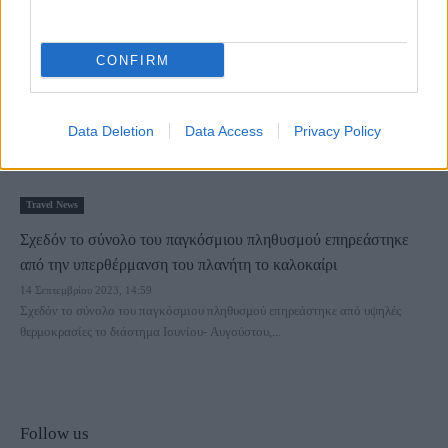
CONFIRM
Data Deletion
Data Access
Privacy Policy
Travel News
Σχεδόν το σύνολο του παγκόσμιου πληθυσμού επηρεάστηκε
από την υπερθέρμανση του πλανήτη το καλοκαίρι
14 Σεπτεμβρίου 2023, 14:59
Σχεδόν το σύνολο του παγκόσμιου πληθυσμού επηρεάστηκε από υψηλές
θερμοκρασίες το διάστημα Ιουνίου- Αυγούστου,...
Follow us