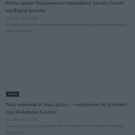
Ρεκόρ υψηλών θερμοκρασιών καταγράφουν Σκωτία, Ουαλία
και Βόρεια Ιρλανδία
14 Ιουλίου 2025, 8:20
Μπορεί η Ελλάδα να είναι παραδοσιακά συνώνυμη με τα ζεστά καλοκαίρια,
όμως τον Ιούλιο...
Καιρός
Νέος καύσωνας σε λίγες ημέρες – ο υδράργυρος θα ξεπεράσει
τους 40 βαθμούς Κελσίου
1 Ιουλίου 2025, 14:23
Ακόμα δεν έχουμε πάρει ανάσα από τον πρόσφατο μινι καύσωνα και ήδη
έρχεται νέο...