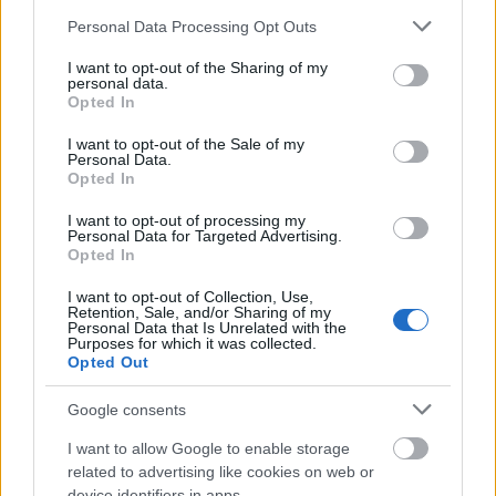
Please note that this website/app uses one or more Google
Personal Data Processing Opt Outs
services and may gather and store information including but
not limited to your visit or usage behaviour. You may click to
I want to opt-out of the Sharing of my
personal data.
grant or deny consent to Google and its third-party tags to
Καιρός
Opted In
use your data for below specified purposes in below Google
Πώς θα είναι ο καιρός το φετινό καλοκαίρι – Tα πρώτα στοιχεία
consent section.
I want to opt-out of the Sale of my
Personal Data.
και η πρόγνωση της ΕΜΥ
Opted In
4 Ιουνίου 2025, 15:41
Το καλοκαίρι έκανε αισθητή την είδοσό του από τις πρώτες μέρες και τις
I want to opt-out of processing my
Personal Data for Targeted Advertising.
υψηλές...
Opted In
I want to opt-out of Collection, Use,
Retention, Sale, and/or Sharing of my
Personal Data that Is Unrelated with the
Purposes for which it was collected.
Opted Out
Google consents
I want to allow Google to enable storage
related to advertising like cookies on web or
Καιρός
device identifiers in apps.