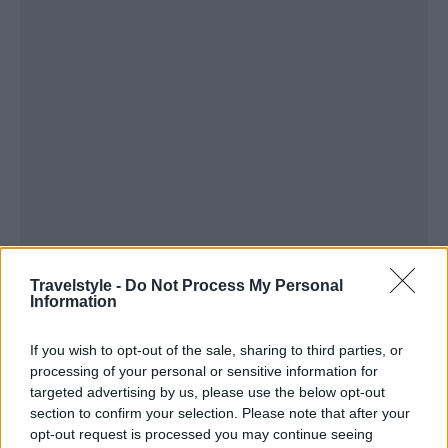
Travelstyle -
Do Not Process My Personal
Information
Πετάμε πάνω από την Βραυρώνα Αττικής, νότια της
Αρτέμιδας, έναν τόπο που στα αρχαία χρόνια
If you wish to opt-out of the sale, sharing to third parties, or
αποτελούσε πόλο έλξης, γι’ αυτό και
processing of your personal or sensitive information for
targeted advertising by us, please use the below opt-out
κατασκευάστηκε εκεί ο Ναός της Αρτέμιδας.
section to confirm your selection. Please note that after your
opt-out request is processed you may continue seeing