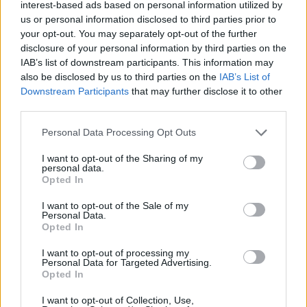
Απολαύστε την εναέρια πτήση πάνω από την
interest-based ads based on personal information utilized by
us or personal information disclosed to third parties prior to
παραλία Μικρή Χαμολιά στο Πόρτο Ράφτη:
your opt-out. You may separately opt-out of the further
disclosure of your personal information by third parties on the
IAB’s list of downstream participants. This information may
Μικρή Χαμολιά. Ίσως η ομορφότερη κρυφή παραλία
also be disclosed by us to third parties on the
IAB’s List of
της Αττικής Up'ο ψηλά.
Downstream Participants
that may further disclose it to other
third parties.
Please note that this website/app uses one or more Google
Personal Data Processing Opt Outs
services and may gather and store information including but
not limited to your visit or usage behaviour. You may click to
I want to opt-out of the Sharing of my
personal data.
grant or deny consent to Google and its third-party tags to
Opted In
use your data for below specified purposes in below Google
consent section.
I want to opt-out of the Sale of my
Personal Data.
Watch this video on YouTube
.
Opted In
Video: Up Stories
I want to opt-out of processing my
Personal Data for Targeted Advertising.
Opted In
Θυμάρι
I want to opt-out of Collection, Use,