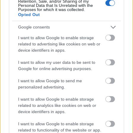
Retention, Sale, and/or Sharing of my
Personal Data that Is Unrelated with the
Εκεί προς τα νοτιοανατολικά του κέντρου
Purposes for which it was collected.
Opted Out
της Αθήνας, κάπου 55 χλμ. μακριά, μας περιμένει
Google consents
μια «μυστική» παραλία, από εκείνες που μας
καλούν να τις εξερευνήσουμε, εάν δεν είχαμε την
I want to allow Google to enable storage
related to advertising like cookies on web or
ευκαιρία να τις γνωρίσουμε μέχρι τώρα.
Το όνομά
device identifiers in apps.
της; Θυμάρι!
I want to allow my user data to be sent to
Google for online advertising purposes.
Μία μικρή απόδραση είναι η πρότασή μας γι’ αυτόν
I want to allow Google to send me
τον προορισμό που βρίσκεται λίγο μετά την
Παλαιά
personalized advertising.
Φώκαια
, και δεν αποκλείει και την παραμονή για
I want to allow Google to enable storage
ένα διήμερο σε αυτόν τον όμορφο οικισμό με την
related to analytics like cookies on web or
εξίσου όμορφη ομώνυμη παραλία, εφόσον φυσικά
device identifiers in apps.
υπάρχουν οι προϋποθέσεις.
I want to allow Google to enable storage
related to functionality of the website or app.