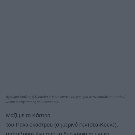
Φρούριο Κούλες ή Castello a Mare είναι ένα φρούριο στην είσοδο του παλιού
λιμανιού της πόλης του Ηρακλείου
Μαζί με το Κάστρο
του Παλαιοκάστρου (σημερινό Γεντσεά-Κουλέ),
αποτελούσε ένα από τα δύο κύρια αμυντικά