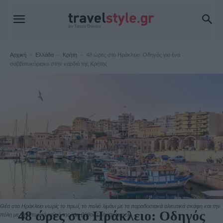
Αρχική
Ελλάδα
Κρήτη
48 ώρες στο Ηράκλειο: Οδηγός για ένα
σαββατοκύριακο στην καρδιά της Κρήτης
Κρήτη
Θέα στο Ηράκλειο νωρίς το πρωί, το παλιό λιμάνι με τα παραδοσιακά αλιευτικά σκάφη και την
48 ώρες στο Ηράκλειο: Οδηγός
πόλη με τα ιστορικά κτίριά της στο βάθος | shutterstock