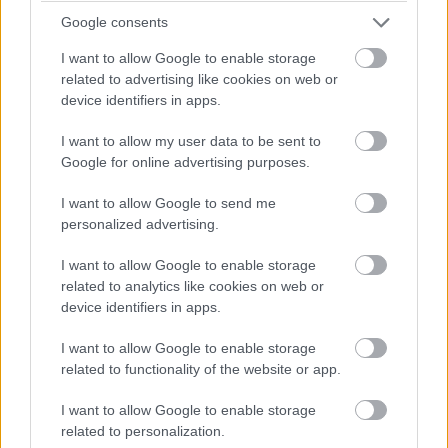
Νοτιοδυτικά της πλατείας των Λιονταριών, σε
Google consents
απόσταση περίπου 100 μέτρων, βρίσκεται ο
I want to allow Google to enable storage
related to advertising like cookies on web or
Ενετικός Ναός
Αγίας Αικατερίνης Σιναϊτών
.
device identifiers in apps.
Σήμερα στεγάζει το
Μουσείο Χριστιανικής Τέχνης
I want to allow my user data to be sent to
Αγίας Αικατερίνης Σιναϊτών
όπου φιλοξενεί
Google for online advertising purposes.
σημαντική συλλογή πινάκων της Κρητικής
I want to allow Google to send me
Αγιογραφίας.
personalized advertising.
I want to allow Google to enable storage
related to analytics like cookies on web or
device identifiers in apps.
I want to allow Google to enable storage
related to functionality of the website or app.
I want to allow Google to enable storage
related to personalization.