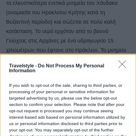
τα ελκυστικότερα ενετικά μνημεία του Χάνδακα
(ονομασία του Ηρακλείου Κρήτης κατά τη
Βυζαντινή περίοδο) και σώζεται σε πολύ καλή
κατάσταση. Το νερό ερχόταν από το βουνό
Γιούχτας στις Αρχάνες με ένα υδραγωγείο 15
χιλιομέτρων που έφτανε στο Ηράκλειο. Το μνημείο
αποτελεί σύμβολο της πόλης του Ηρακλείου
Travelstyle -
Do Not Process My Personal
Κρήτης.
Information
If you wish to opt-out of the sale, sharing to third parties, or
processing of your personal or sensitive information for
targeted advertising by us, please use the below opt-out
section to confirm your selection. Please note that after your
opt-out request is processed you may continue seeing
interest-based ads based on personal information utilized by
us or personal information disclosed to third parties prior to
your opt-out. You may separately opt-out of the further