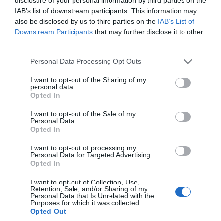
disclosure of your personal information by third parties on the
IAB’s list of downstream participants. This information may
also be disclosed by us to third parties on the
IAB’s List of
Downstream Participants
that may further disclose it to other
third parties.
Please note that this website/app uses one or more Google
Personal Data Processing Opt Outs
services and may gather and store information including but
not limited to your visit or usage behaviour. You may click to
I want to opt-out of the Sharing of my
personal data.
grant or deny consent to Google and its third-party tags to
Opted In
use your data for below specified purposes in below Google
consent section.
I want to opt-out of the Sale of my
To εμβληματικό σιντριβάνι Μοροζίνι
Personal Data.
Opted In
Η κεντρική πλατεία της πόλης είναι ιδανική για καφέ
I want to opt-out of processing my
Personal Data for Targeted Advertising.
ή και μπουγάτσα (παραδοσιακό σημείο για να την
Opted In
απολαύσετε), ενώ η Κρήνη Μοροζίνι με τα
I want to opt-out of Collection, Use,
εμβληματικά λιοντάρια αποτελεί ένα ιστορικό
Retention, Sale, and/or Sharing of my
Personal Data that Is Unrelated with the
στολίδι που σίγουρα εντυπωσιάζει.
Purposes for which it was collected.
Opted Out