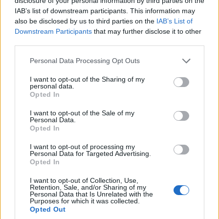
disclosure of your personal information by third parties on the
προστατευόμενης περιοχής βιόσφαιρας Ordesa-
IAB’s list of downstream participants. This information may
Viñamala, ενός ήρεμου, ορεινού παραδείσου με
also be disclosed by us to third parties on the
IAB’s List of
Downstream Participants
that may further disclose it to other
παγωμένες κοιλάδες, δάση μαύρης πεύκης και
third parties.
εκθαμβωτικούς καταρράκτες.
Please note that this website/app uses one or more Google
Personal Data Processing Opt Outs
services and may gather and store information including but
not limited to your visit or usage behaviour. You may click to
I want to opt-out of the Sharing of my
personal data.
grant or deny consent to Google and its third-party tags to
Opted In
use your data for below specified purposes in below Google
consent section.
I want to opt-out of the Sale of my
Personal Data.
Opted In
I want to opt-out of processing my
Personal Data for Targeted Advertising.
Opted In
I want to opt-out of Collection, Use,
Retention, Sale, and/or Sharing of my
Personal Data that Is Unrelated with the
Purposes for which it was collected.
Opted Out