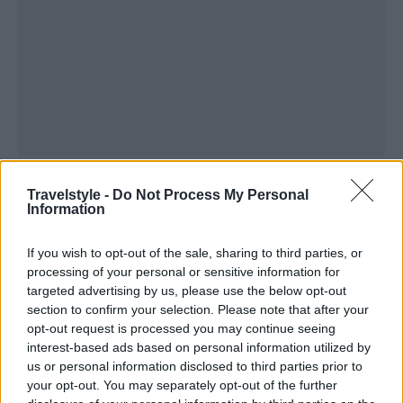
Torla, Ισπανία
Travelstyle -
Do Not Process My Personal
Information
Αν ψάχνετε ένα μέρος να ξεφύγετε από τον
If you wish to opt-out of the sale, sharing to third parties, or
πολιτισμό και να ζήσετε στο ρυθμούς των βουνών,
processing of your personal or sensitive information for
targeted advertising by us, please use the below opt-out
των παγετώνων και της –
αναγνωρισμένης από
section to confirm your selection. Please note that after your
την UNESCO
– φύσης, μάλλον δεν θα βρείτε
opt-out request is processed you may continue seeing
interest-based ads based on personal information utilized by
καλύτερα από το χωριό Torla, στην ισπανική
us or personal information disclosed to third parties prior to
επαρχία του of Aragón. Αποτελεί μέρος της
your opt-out. You may separately opt-out of the further