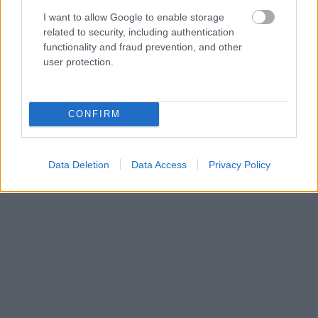
I want to allow Google to enable storage
Πηγαίνοντας πιο βόρεια,
προς τη Νορβηγία, το
related to security, including authentication
functionality and fraud prevention, and other
Olden
είναι ένα γραφικό χωρίο με περίπου 500
user protection.
κατοίκους, σε ένα από τα μακρύτερα και πιο
όμορφα φιόρδ της χώρας.
CONFIRM
Data Deletion
Data Access
Privacy Policy