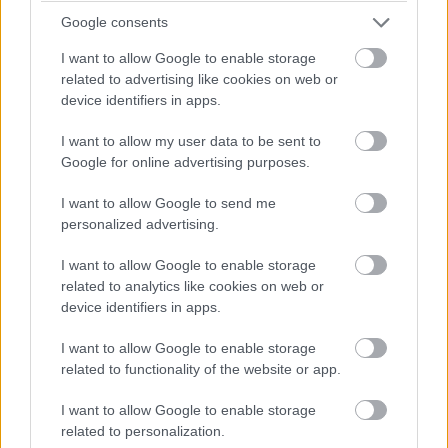
Google consents
I want to allow Google to enable storage
related to advertising like cookies on web or
device identifiers in apps.
Ταξίδι σε… οσκαρικές τοποθεσίες! Ταξιδεύουμε σε
I want to allow my user data to be sent to
Google for online advertising purposes.
εντυπωσιακά ξεχωριστές πόλεις και μέρη
I want to allow Google to send me
Αφού εξερευνήσετε μια μέρα το κοντινό Εθνικό
personalized advertising.
Πάρκο Ordesa y Monte Perdido Natural Park,
I want to allow Google to enable storage
μπορείτε να περάσετε την υπόλοιπη ημέρα
με
related to analytics like cookies on web or
device identifiers in apps.
κρασί και σπιτικό φαγητό
σε μια από τις
παραδοσιακές ταβέρνες, ανάμεσα στα πέτρινα
I want to allow Google to enable storage
related to functionality of the website or app.
σπίτια και τους στενούς δρόμους του χωριού.
I want to allow Google to enable storage
related to personalization.
Olden, Νορβηγία