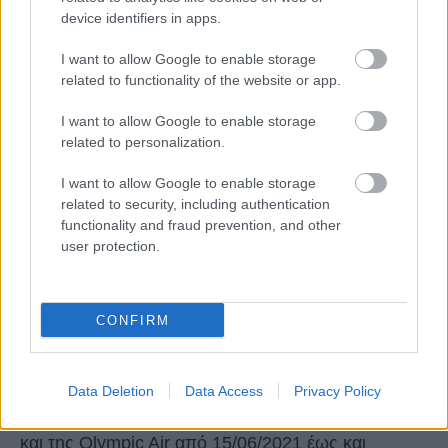
device identifiers in apps.
I want to allow Google to enable storage
related to functionality of the website or app.
Μάθετε επίσης για
τη νέα υπηρεσία για κράτηση
I want to allow Google to enable storage
ολοκληρωμένου πακέτου διακοπών με
related to personalization.
προκαταβολή μόνο €50, το «AEGEAN Travel
I want to allow Google to enable storage
Packages».
related to security, including authentication
functionality and fraud prevention, and other
user protection.
Όροι & Προϋποθέσεις
Η προσφορά ισχύει για όλες τις απευθείας πτήσεις
CONFIRM
από/προς Αθήνα και αφορά σε κρατήσεις που θα
πραγματοποιηθούν έως και 09/06/2021, για
Data Deletion
Data Access
Privacy Policy
πτήσεις που εκτελούνται με το δίκτυο της AEGEAN
και της Olympic Air από 15/06/2021 έως και