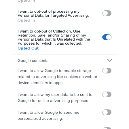
Opted In
⚡ Κάντε γρήγορα όμως, γιατί αυτό το FLASH
I want to opt-out of processing my
SALE διαρκεί μόνο για 3 ημέρες. ⚡
Personal Data for Targeted Advertising.
Opted In
I want to opt-out of Collection, Use,
Κάντε κράτηση έως 05/11/2023
Retention, Sale, and/or Sharing of my
Personal Data that Is Unrelated with the
Πτήσεις μεταξύ 15/11/2023 – 15/01/2024
Purposes for which it was collected.
Opted Out
Google consents
I want to allow Google to enable storage
related to advertising like cookies on web or
device identifiers in apps.
I want to allow my user data to be sent to
Google for online advertising purposes.
I want to allow Google to send me
personalized advertising.