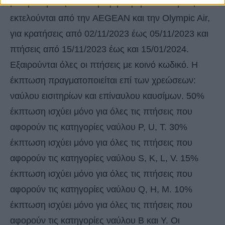
μετάβαση και με επιστροφή. Αφορά σε πτήσεις που
εκτελούνται από την AEGEAN και την Olympic Air,
για κρατήσεις από 02/11/2023 έως 05/11/2023 και
πτήσεις από 15/11/2023 έως και 15/01/2024.
Εξαιρούνται όλες οι πτήσεις με κοινό κωδικό. Η
έκπτωση πραγματοποιείται επί των χρεώσεων:
ναύλου εισιτηρίων και επίναυλου καυσίμων. 50%
έκπτωση ισχύει μόνο για όλες τις πτήσεις που
αφορούν τις κατηγορίες ναύλου P, U, T. 30%
έκπτωση ισχύει μόνο για όλες τις πτήσεις που
αφορούν τις κατηγορίες ναύλου S, K, L, V. 15%
έκπτωση ισχύει μόνο για όλες τις πτήσεις που
αφορούν τις κατηγορίες ναύλου Q, H, M. 10%
έκπτωση ισχύει μόνο για όλες τις πτήσεις που
αφορούν τις κατηγορίες ναύλου Β και Υ. Οι