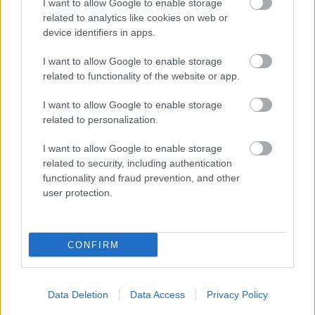
I want to allow Google to enable storage
related to analytics like cookies on web or
device identifiers in apps.
I want to allow Google to enable storage
related to functionality of the website or app.
I want to allow Google to enable storage
related to personalization.
Θα βρείτε περισσότερες πληροφορίες σχετικά με
I want to allow Google to enable storage
την προσφορά ή για να κάνετε την κράτησή
related to security, including authentication
σας
εδώ
.
functionality and fraud prevention, and other
user protection.
Όροι και Προϋποθέσεις
CONFIRM
Η προσφορά αφορά σε όλες τις απευθείας και με
ενδιάμεσο σταθμό πτήσεις από/προς Ελλάδα προς/
Data Deletion
Data Access
Privacy Policy
από όλους τους προορισμούς εξωτερικού με απλή