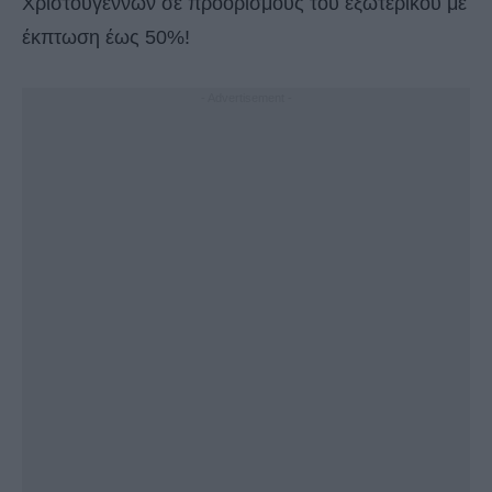
Χριστουγέννων σε προορισμούς του εξωτερικoύ με
έκπτωση έως 50%!
- Advertisement -