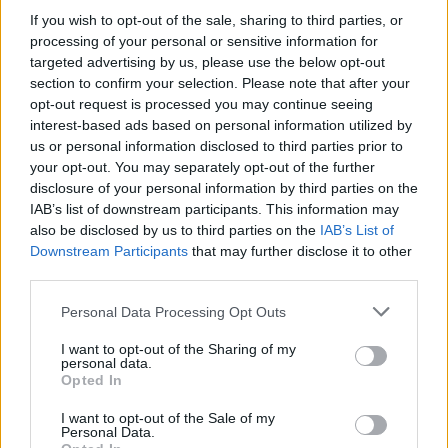
όχι μόνο…
με έκπτωση έως 50%!
If you wish to opt-out of the sale, sharing to third parties, or
processing of your personal or sensitive information for
targeted advertising by us, please use the below opt-out
section to confirm your selection. Please note that after your
opt-out request is processed you may continue seeing
interest-based ads based on personal information utilized by
us or personal information disclosed to third parties prior to
your opt-out. You may separately opt-out of the further
disclosure of your personal information by third parties on the
IAB’s list of downstream participants. This information may
also be disclosed by us to third parties on the
IAB’s List of
Downstream Participants
that may further disclose it to other
third parties.
Please note that this website/app uses one or more Google
Personal Data Processing Opt Outs
services and may gather and store information including but
not limited to your visit or usage behaviour. You may click to
I want to opt-out of the Sharing of my
personal data.
grant or deny consent to Google and its third-party tags to
Opted In
use your data for below specified purposes in below Google
consent section.
I want to opt-out of the Sale of my
Personal Data.