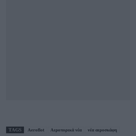
TAGS
Aeroflot
Αεροπορικά νέα
νέα αεροσκάφη