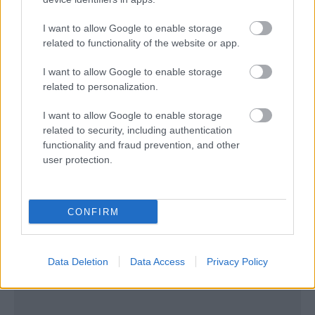
Η εφημερίδα, επικαλείται δύο πηγές, σύμφωνα με
τις οποίες η Aeroflot εξετάζει το ενδεχόμενο αγοράς
I want to allow Google to enable storage
related to functionality of the website or app.
του αεροσκάφους μεσαίων αποστάσεων MS-21, το
οποίο είναι γνωστό και ως MC-21, με μεταφορική
I want to allow Google to enable storage
related to personalization.
ικανότητα άνω των 200 επιβατών. Το αεροσκάφος
αυτό αναμένεται να εισέλθει σε ενεργό υπηρεσία τη
I want to allow Google to enable storage
related to security, including authentication
χρονιά που διανύουμε.
functionality and fraud prevention, and other
user protection.
CONFIRM
Data Deletion
Data Access
Privacy Policy