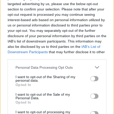
Η ρωσική εταιρεία με αυτά τα χρήματα σκοπεύει να
targeted advertising by us, please use the below opt-out
παραγγείλει 300 αεροσκάφη από την United
section to confirm your selection. Please note that after your
opt-out request is processed you may continue seeing
Aircraft Corporation, η πλειοψηφία της οποίας,
interest-based ads based on personal information utilized by
ανήκει στην Rostec, τη ρωσική κοινοπραξία
us or personal information disclosed to third parties prior to
your opt-out. You may separately opt-out of the further
αεροδιαστημικής και άμυνας, σύμφωνα με την
disclosure of your personal information by third parties on the
επιχειρηματική εφημερίδα “Vedomosti.”
IAB’s list of downstream participants. This information may
also be disclosed by us to third parties on the
IAB’s List of
Downstream Participants
that may further disclose it to other
third parties.
Please note that this website/app uses one or more Google
Personal Data Processing Opt Outs
services and may gather and store information including but
not limited to your visit or usage behaviour. You may click to
I want to opt-out of the Sharing of my
personal data.
grant or deny consent to Google and its third-party tags to
Opted In
use your data for below specified purposes in below Google
consent section.
I want to opt-out of the Sale of my
Personal Data.
Opted In
I want to opt-out of processing my