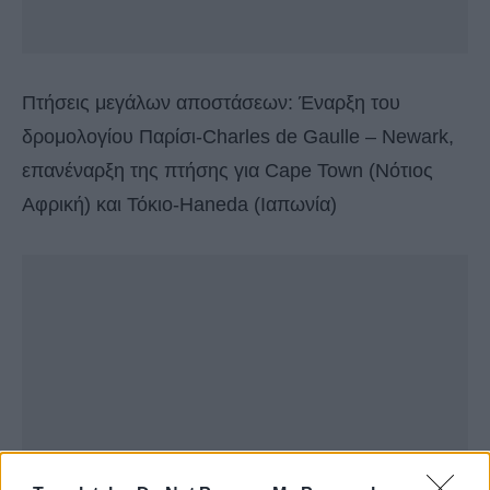
Πτήσεις μεγάλων αποστάσεων: Έναρξη του
δρομολογίου Παρίσι-Charles de Gaulle – Newark,
επανέναρξη της πτήσης για Cape Town (Νότιος
Αφρική) και Τόκιο-Haneda (Ιαπωνία)