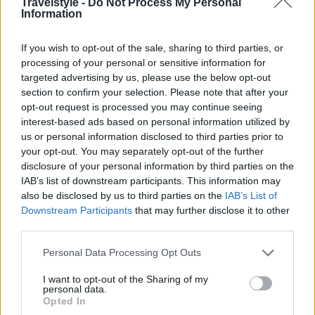
Travelstyle -
Do Not Process My Personal
Information
If you wish to opt-out of the sale, sharing to third parties, or
processing of your personal or sensitive information for
targeted advertising by us, please use the below opt-out
section to confirm your selection. Please note that after your
opt-out request is processed you may continue seeing
interest-based ads based on personal information utilized by
Στη Βόρεια Αμερική και για δεύτερο συνεχόμενο
us or personal information disclosed to third parties prior to
your opt-out. You may separately opt-out of the further
χειμώνα η Air France θα εκτελεί το απευθείας
disclosure of your personal information by third parties on the
δρομολόγιο μεταξύ Pointe-à-Pitre (Γουαδελούπη)
IAB’s list of downstream participants. This information may
also be disclosed by us to third parties on the
IAB’s List of
και Μόντρεαλ (Καναδά) από τις 22 Οκτωβρίου
Downstream Participants
that may further disclose it to other
2022, με δύο πτήσεις την εβδομάδα που θα
third parties.
πραγματοποιούνται με Airbus A320.
Please note that this website/app uses one or more Google
Personal Data Processing Opt Outs
services and may gather and store information including but
not limited to your visit or usage behaviour. You may click to
I want to opt-out of the Sharing of my
Επίσης, θα ξεκινήσει στις 12 Δεκεμβρίου 2022
personal data.
grant or deny consent to Google and its third-party tags to
Opted In
καθημερινά απευθείας δρομολόγια μεταξύ του
use your data for below specified purposes in below Google