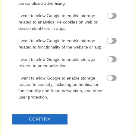
από το άλλο μέλος της Skyteam, την
personalized advertising.
συνεργαζόμενη Delta Air Lines.
I want to allow Google to enable storage
related to analytics like cookies on web or
Τέλος, το θερινό δρομολόγιο Παρίσι-Charles de
device identifiers in apps.
Gaulle – Ντάλας θα συνεχιστεί και την χειμερινή
I want to allow Google to enable storage
περίοδο με τρεις πτήσεις την εβδομάδα που θα
related to functionality of the website or app.
εκτελούνται με 777-200 ER.
I want to allow Google to enable storage
related to personalization.
Στην Αφρική η Air France θα επαναφέρει τις
I want to allow Google to enable storage
πτήσεις μεταξύ Παρισιού-Charles de Gaulle και
related to security, including authentication
Κέιπ Τάουν (Νότια Αφρική) στις 30 Οκτωβρίου
functionality and fraud prevention, and other
user protection.
2022, οι οποίες είχαν ανασταλεί από την αρχή της
κρίσης του Covid. Τρεις εβδομαδιαίες πτήσεις θα
εκτελούνται με Boeing 787-9. Εκτός από το Κέιπ
CONFIRM
Τάουν η Air France πραγματοποιεί 7 εβδομαδιαίες