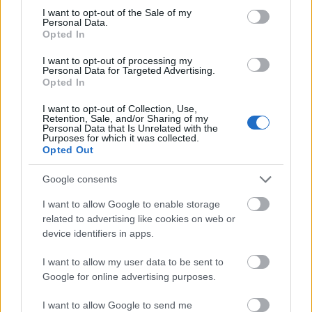
consent section.
κόμβου της στο Παρίσι (Charles de Gaulle) και της
I want to opt-out of the Sale of my
Personal Data.
Νέας Υόρκης, αεροδρόμιο Newark Liberty Airport
Opted In
(EWR), του δεύτερου μεγαλύτερου διεθνούς
I want to opt-out of processing my
Personal Data for Targeted Advertising.
αεροδρομίου που εξυπηρετεί τη Νέα Υόρκη και την
Opted In
ευρύτερη περιοχή. Η καθημερινή αυτή πτήση που
I want to opt-out of Collection, Use,
θα εκτελείται με Boeing 777-200 ER σηματοδοτεί
Retention, Sale, and/or Sharing of my
Personal Data that Is Unrelated with the
Purposes for which it was collected.
την επιστροφή της Air France στο Newark, τον
Opted Out
ιστορικό προορισμό της εταιρείας που
Google consents
εξυπηρετούνταν απευθείας έως το 2012. Πρόκειται
I want to allow Google to enable storage
για μια πτήση που θα προσφέρεται επιπρόσθετα
related to advertising like cookies on web or
στα “Shuttle” δρομολόγια που είναι διαθέσιμα
device identifiers in apps.
μεταξύ Παρισιού-Charles de Gaulle και Νέας
I want to allow my user data to be sent to
Υόρκης-John F. Kennedy (JFK) με 6 καθημερινές
Google for online advertising purposes.
πτήσεις να εκτελούνται από την Air France και 2
I want to allow Google to send me