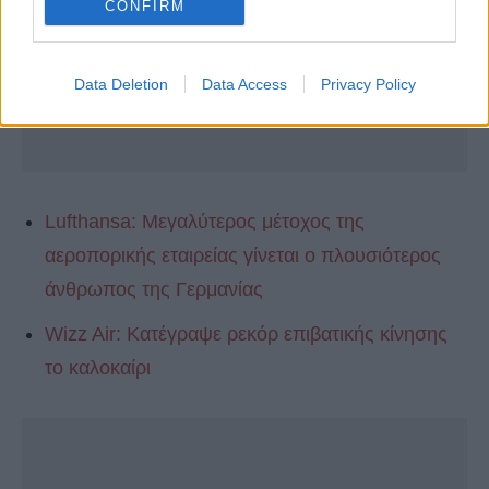
CONFIRM
Data Deletion
Data Access
Privacy Policy
Lufthansa: Μεγαλύτερος μέτοχος της
αεροπορικής εταιρείας γίνεται ο πλουσιότερος
άνθρωπος της Γερμανίας
Wizz Air: Κατέγραψε ρεκόρ επιβατικής κίνησης
το καλοκαίρι