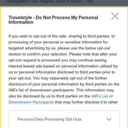
παράβαση του νόμου περί όπλων. Την
προανάκριση για την υπόθεση ενεργεί το
Travelstyle -
Do Not Process My Personal
Αστυνομικό Τμήμα Αερολιμένα Καβάλας.
Information
If you wish to opt-out of the sale, sharing to third parties, or
processing of your personal or sensitive information for
targeted advertising by us, please use the below opt-out
section to confirm your selection. Please note that after your
opt-out request is processed you may continue seeing
interest-based ads based on personal information utilized by
us or personal information disclosed to third parties prior to
your opt-out. You may separately opt-out of the further
disclosure of your personal information by third parties on the
IAB’s list of downstream participants. This information may
also be disclosed by us to third parties on the
IAB’s List of
Downstream Participants
that may further disclose it to other
third parties.
Please note that this website/app uses one or more Google
Personal Data Processing Opt Outs
services and may gather and store information including but