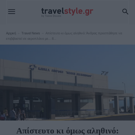
Αρχική
Travel News
Απίστευτο κι όμως αληθινό: Άνδρας προσπάθησε να
επιβιβαστεί σε αεροπλάνο με... 8...
Travel News
Απίστευτο κι όμως αληθινό: