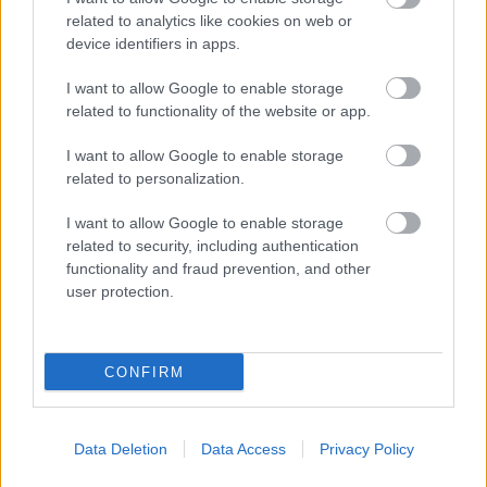
καταπληκτικό Μέγα Ντράφι (5 χιλιόμετρα έξω από
related to analytics like cookies on web or
device identifiers in apps.
το χωριό) με τα σμαραγδένια του νερά, τα ολόλευκα
βότσαλα και τη φουντωτή βλάστηση που φτάνει
I want to allow Google to enable storage
related to functionality of the website or app.
σχεδόν ως το κύμα, και το Καραβοστάσι (7
χιλιόμετρα από την Πέρδικα) με την χρυσαφένια
I want to allow Google to enable storage
related to personalization.
αμμουδιά, τα υπέροχα ανοιχτογάλανα νερά και τον
ποταμό Παραμυθιώτη που εκβάλλει εδώ,
I want to allow Google to enable storage
related to security, including authentication
χωρίζοντας την παραλία στα δύο. Αν ακολουθήσετε
functionality and fraud prevention, and other
το μονοπάτι μέσα από το φουντωτό πευκοδάσος
user protection.
που καταλήγει στην παραλία, θα βρεθείτε στον
αρχαιολογικό χώρο του Δυμόκαστρου, για να
CONFIRM
απολαύσετε την πανοραμική θέα στο απέραντο
τιρκουάζ του Ιονίου.
Data Deletion
Data Access
Privacy Policy