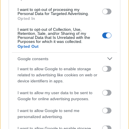
I want to opt-out of processing my
Personal Data for Targeted Advertising.
Opted In
I want to opt-out of Collection, Use,
Retention, Sale, and/or Sharing of my
Personal Data that Is Unrelated with the
Purposes for which it was collected.
Opted Out
Google consents
Πάργα
I want to allow Google to enable storage
3.Η ησυχία στην Πέρδικα
related to advertising like cookies on web or
device identifiers in apps.
Ανάμεσα στην Πάργα και τα Σύβοτα, η Πέρδικα
I want to allow my user data to be sent to
είναι ένα όμορφο χωριό, η ιδανική βάση για όσους
Google for online advertising purposes.
θέλουν μεν να εξερευνήσουν την φαντασμαγορική
I want to allow Google to send me
ακτογραμμή της Ηπείρου, θέλουν όμως και την
personalized advertising.
ησυχία τους. Στη… γειτονιά της συναντάμε το
I want to allow Google to enable storage