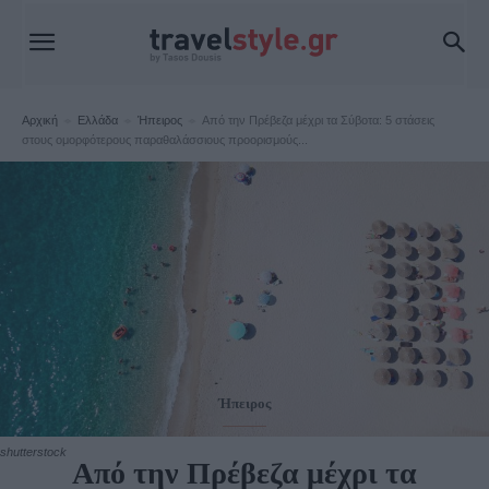
Αρχική
Ελλάδα
Ήπειρος
Από την Πρέβεζα μέχρι τα Σύβοτα: 5 στάσεις
στους ομορφότερους παραθαλάσσιους προορισμούς...
Ήπειρος
shutterstock
Από την Πρέβεζα μέχρι τα