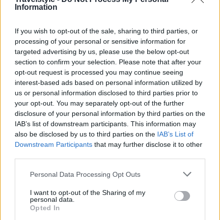
Information
If you wish to opt-out of the sale, sharing to third parties, or
processing of your personal or sensitive information for
targeted advertising by us, please use the below opt-out
section to confirm your selection. Please note that after your
opt-out request is processed you may continue seeing
interest-based ads based on personal information utilized by
us or personal information disclosed to third parties prior to
your opt-out. You may separately opt-out of the further
disclosure of your personal information by third parties on the
Από το αγρόκτημα στο τραπέζι σου!
IAB’s list of downstream participants. This information may
also be disclosed by us to third parties on the
IAB’s List of
Downstream Participants
that may further disclose it to other
Στην
Αυλή
, κάθε πιάτο αφηγείται μια ιστορία.
Οι
third parties.
πρώτες ύλες προέρχονται από το ιδιόκτητο
Please note that this website/app uses one or more Google
Personal Data Processing Opt Outs
πιστοποιημένο βιολογικό αγρόκτημα του
services and may gather and store information including but
εστιατορίου
, το οποίο καλλιεργείται με σεβασμό
not limited to your visit or usage behaviour. You may click to
I want to opt-out of the Sharing of my
personal data.
grant or deny consent to Google and its third-party tags to
στις αρχές της αειφορίας και υπό την εποπτεία της
Opted In
use your data for below specified purposes in below Google