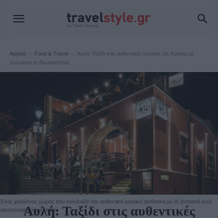
Αρχική
Food & Travel
Αυλή: Ταξίδι στις αυθεντικές γεύσεις της Κρήτης με
γνώμονα τη βιωσιμότητα!
Food & Travel
Ένας φιλόξενος χώρος που συνδυάζει την αυθεντική κρητική αισθητική με τη ζεστασιά ενός
Αυλή: Ταξίδι στις αυθεντικές
οικογενειακού τραπεζιού