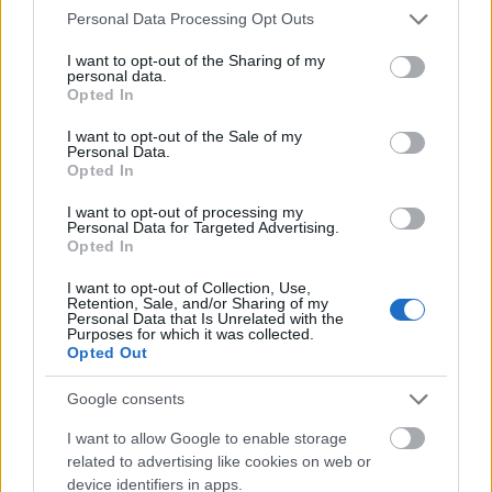
Please note that this website/app uses one or more Google
Personal Data Processing Opt Outs
Με μια μακρά ιστορία LGBTQ+ ακτιβισμού που
services and may gather and store information including but
not limited to your visit or usage behaviour. You may click to
I want to opt-out of the Sharing of my
χρονολογείται από τις ταραχές του Stonewall το
personal data.
grant or deny consent to Google and its third-party tags to
Opted In
1969, δεν αποτελεί έκπληξη το γεγονός ότι η Νέα
use your data for below specified purposes in below Google
consent section.
Υόρκη (3.557) δεν είναι μόνο η κορυφαία πόλη των
I want to opt-out of the Sale of my
Personal Data.
ΗΠΑ για LGBTG+ ραντεβού, αλλά και η κορυφαία
Opted In
πόλη παγκοσμίως. Με συνολικά 27 LGBTQ+ μπαρ
I want to opt-out of processing my
Personal Data for Targeted Advertising.
και κλαμπ στην πόλη, υπάρχουν πολλές περιοχές
Opted In
για να συναντήσετε singles, με μπαρ όπως το
I want to opt-out of Collection, Use,
Retention, Sale, and/or Sharing of my
Stonewall Inn να αποτελούν εμβληματικό κομμάτι
Personal Data that Is Unrelated with the
Purposes for which it was collected.
της queer ιστορίας. Υπάρχουν επίσης πολλά
Opted Out
LGBTQ+ φεστιβάλ που μπορείτε να
Google consents
παρακολουθήσετε καθ’ όλη τη διάρκεια του έτους,
I want to allow Google to enable storage
ανεξάρτητα από τα ενδιαφέροντά σας –
related to advertising like cookies on web or
συμπεριλαμβανομένου του Φεστιβάλ
device identifiers in apps.