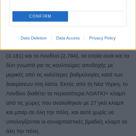
νομιμοποίησε τον γάμο μεταξύ ομοφυλοφίλων το
2001 – και με 16 LGBTQ+ μπαρ, υπάρχουν πολλά
CONFIRM
στέκια σε όλη την πόλη για να συναντήσετε
μελλοντικούς συντρόφους.
Data Deletion
Data Access
Privacy Policy
Την πρώτη πεντάδα συμπληρώνουν το Ελσίνκι
(3.161) και το Λονδίνο (2.784), τα οποία είναι και τα
δύο γνωστά για τις κουλτούρες αποδοχής με
μερικές από τις καλύτερες βαθμολογίες κατά των
διακρίσεων στη λίστα. Εκτός από τη Νέα Υόρκη, το
Λονδίνο διαθέτει τα περισσότερα ΛΟΑΤΚΙ+ κλαμπ
από τις χώρες που αναλύθηκαν με 27 γκέι κλαμπ
και μπαρ σε όλη την πόλη, και αυτό χωρίς να
υπολογίζονται οι συναρπαστικές βραδιές κλαμπ σε
όλη την πόλη.