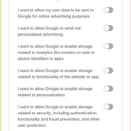
Κινηματογράφου LGBTQ+ τον Οκτώβριο.
I want to allow my user data to be sent to
Google for online advertising purposes.
Οι ευρωπαϊκές πόλεις Βερολίνο (3.355) και
I want to allow Google to send me
Άμστερνταμ (3.242) κατατάσσονται στη δεύτερη και
personalized advertising.
τρίτη θέση του καταλόγου, προσφέροντας εξίσου
I want to allow Google to enable storage
ζωντανές και ποικίλες κοινότητες για να γίνετε
related to analytics like cookies on web or
device identifiers in apps.
μέρος τους. Η queer νυχτερινή ζωή του Βερολίνου
είναι αναμφισβήτητα η πιο ακμάζουσα της
I want to allow Google to enable storage
related to functionality of the website or app.
Ευρώπης με 14 κλαμπ και μπαρ που αναφέρονται
στο TripAdvisor – φροντίστε να επισκεφθείτε τη
I want to allow Google to enable storage
related to personalization.
συνοικία Schöneberg, η οποία αποτελεί την καρδιά
της LGBTQ+ κουλτούρας του Βερολίνου. Το
I want to allow Google to enable storage
related to security, including authentication
Άμστερνταμ είναι ένας άλλος ευρωπαϊκός
functionality and fraud prevention, and other
πρωτοπόρος στην ιστορία των LGBTQ+, καθώς
user protection.