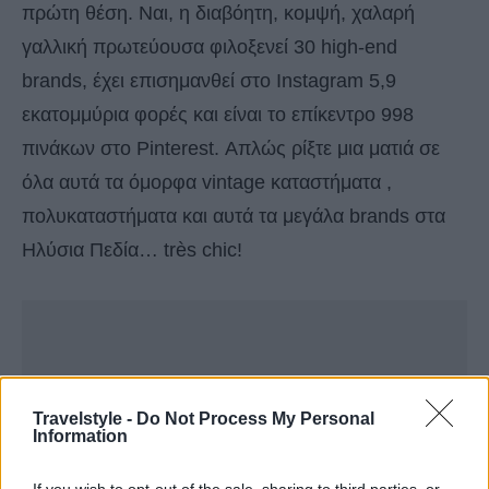
πρώτη θέση. Ναι, η διαβόητη, κομψή, χαλαρή
γαλλική πρωτεύουσα φιλοξενεί 30 high-end
brands, έχει επισημανθεί στο Instagram 5,9
εκατομμύρια φορές και είναι το επίκεντρο 998
πινάκων στο Pinterest. Απλώς ρίξτε μια ματιά σε
όλα αυτά τα όμορφα vintage καταστήματα ,
πολυκαταστήματα και αυτά τα μεγάλα brands στα
Ηλύσια Πεδία… très chic!
Travelstyle -
Do Not Process My Personal
Information
If you wish to opt-out of the sale, sharing to third parties, or