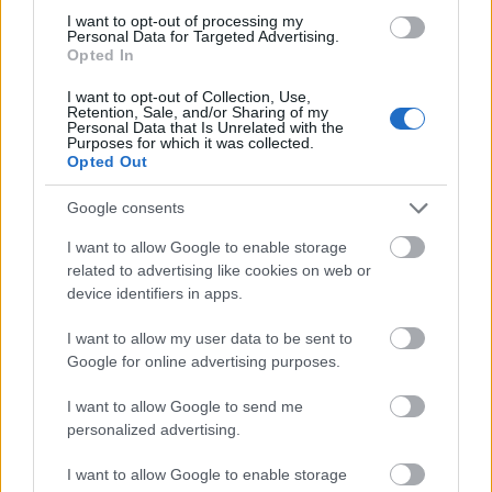
I want to opt-out of processing my
Personal Data for Targeted Advertising.
Opted In
Μέσα στη διάσημη Galeries Lafayette με τα πολυτελή brands – Παρίσι
I want to opt-out of Collection, Use,
Στη δεύτερη θέση έρχεται το
Τόκιο
, το οποίο είναι
Retention, Sale, and/or Sharing of my
Personal Data that Is Unrelated with the
επίσης το θέμα 998 πινάκων του Pinterest και έχει
Purposes for which it was collected.
Opted Out
επισημανθεί 1 εκατομμύριο φορές στο Instagram.
Google consents
Η ιαπωνική πρωτεύουσα έχει 2.241 σημεία για
ψώνια. Από την άλλη πλευρά, το
Ντουμπάι
έχει
I want to allow Google to enable storage
related to advertising like cookies on web or
επισημανθεί περισσότερο, με 9,3 εκατομμύρια
device identifiers in apps.
αναφορές στο Instagram ενώ στην τέταρτη θέση
I want to allow my user data to be sent to
βρίσκεται η πρωτεύουσα του ιταλικού brand
Google for online advertising purposes.
shopping, το
Μιλάνο
.
I want to allow Google to send me
personalized advertising.
I want to allow Google to enable storage