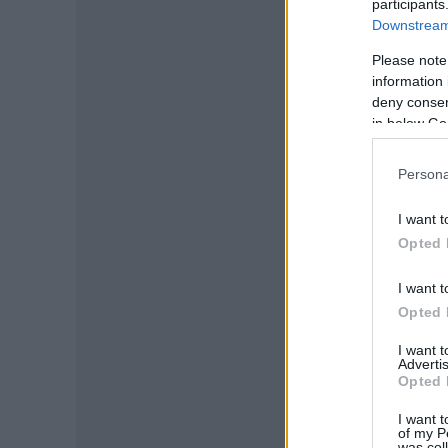
participants
Downstream 
Please note
information 
deny consent
in below Go
Persona
I want t
Opted 
I want t
Opted 
I want 
Advertis
Opted 
I want t
of my P
was col