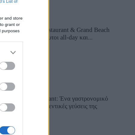
B’s List of
er and store
to grant or
Grand Asia Restaurant & Grand Beach
ed purposes
Club: Οι απόλυτοι all-day και...
1 ημέρα πριν
Tsapis Restaurant: Ένα γαστρονομικό
ταξίδι στις αυθεντικές γεύσεις της
Σίφνου!
29 Ιουλίου 2026, 9:54