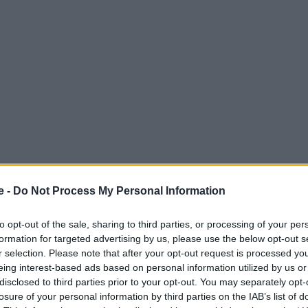
e -
Do Not Process My Personal Information
ι γράψει για τα πανέμορφα αξιοθέατα, σημεία της
to opt-out of the sale, sharing to third parties, or processing of your per
formation for targeted advertising by us, please use the below opt-out s
ο μέρος που θα δείτε παρακάτω αναδείχτηκε ο νικητής
r selection. Please note that after your opt-out request is processed y
eing interest-based ads based on personal information utilized by us or
disclosed to third parties prior to your opt-out. You may separately opt-
losure of your personal information by third parties on the IAB’s list of
 Advertisement -