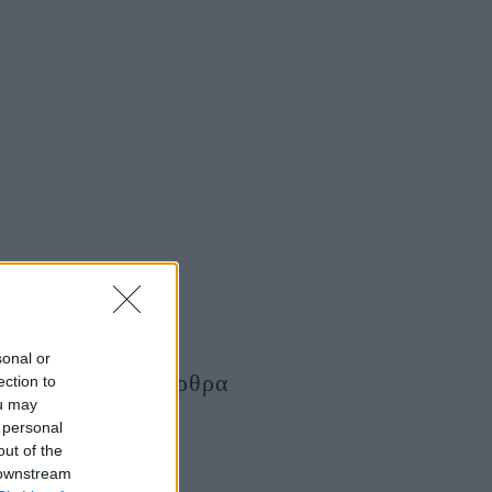
sonal or
Τελευταία Άρθρα
ection to
ou may
 personal
out of the
 downstream