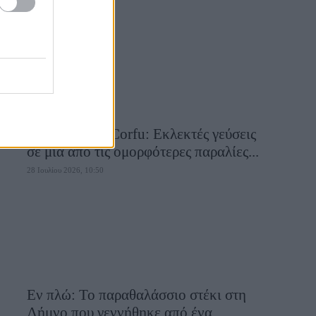
28 Ιουλίου 2026, 10:58
Aiolia Avlaki Corfu: Εκλεκτές γεύσεις
σε μία από τις ομορφότερες παραλίες...
28 Ιουλίου 2026, 10:50
Εν πλώ: Το παραθαλάσσιο στέκι στη
Λήμνο που γεννήθηκε από ένα...