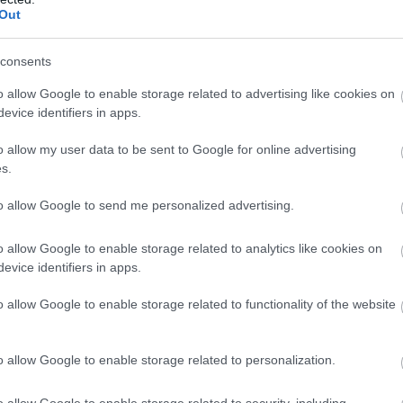
Out
consents
o allow Google to enable storage related to advertising like cookies on
evice identifiers in apps.
o allow my user data to be sent to Google for online advertising
s.
to allow Google to send me personalized advertising.
 την κοιτάζει, αλλά υπάρχουν κάποια μέρη στον πλανήτη
ει – είναι τόσο εξαιρετικά που (σχεδόν) όλοι μας
o allow Google to enable storage related to analytics like cookies on
τους.
evice identifiers in apps.
o allow Google to enable storage related to functionality of the website
ορφότερα μέρη του πλανήτη, η οποία περιλαμβάνει
ιθέατρο με κόκκινους βράχους στη Βόρεια Αμερική ,
o allow Google to enable storage related to personalization.
μες ερημικές εκτάσεις στην Αφρική.
νταγωνισμό και κατέκτησε την πρώτη θέση για το
o allow Google to enable storage related to security, including