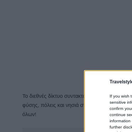
Travelstyl
Το διεθνές δίκτυο συντακτών του Time Out έχε
If you wish 
sensitive in
φύσης, πόλεις και νησιά στον πλανήτη – και τ
confirm you
όλων!
continue se
information 
further disc
-