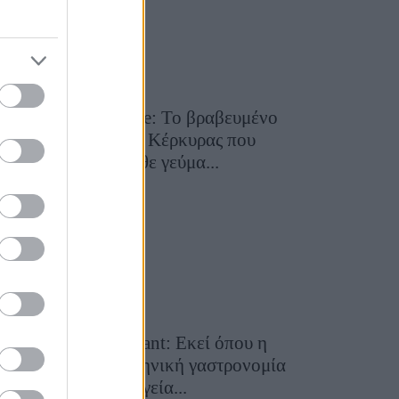
Toula’s Seaside: Το βραβευμένο
εστιατόριο της Κέρκυρας που
μετατρέπει κάθε γεύμα...
28 Ιουλίου 2026, 11:05
Cavos Restaurant: Εκεί όπου η
αυθεντική ελληνική γαστρονομία
συναντά τη μαγεία...